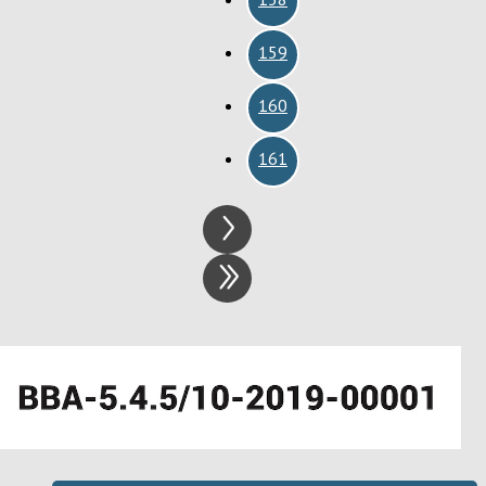
159
160
161