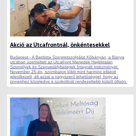
Akció az Utcafrontnál, önkéntesekkel
Budapest - A Baptista Szeretetszolgálat Kőbányán, a Bánya
utcában üzemelteti az Utcafront Menedék Hajléktalan
Személyek és Szenvedélybetegek Integrált Intézményét.
November 25-én, szombaton több mint harminc ellátott
jelentkezett, élt azzal a nagyszerű lehetőséggel, hogy az
ünnephez közeledve a szokottnál rendezettebb külsőt öltsön.