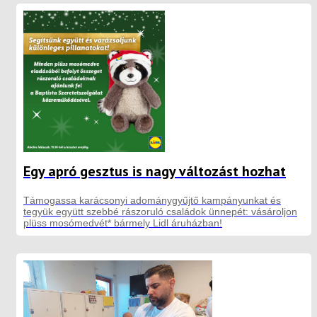
Egy apró gesztus is nagy változást hozhat
Támogassa karácsonyi adománygyűjtő kampányunkat és
tegyük együtt szebbé rászoruló családok ünnepét: vásároljon
plüss mosómedvét* bármely Lidl áruházban!