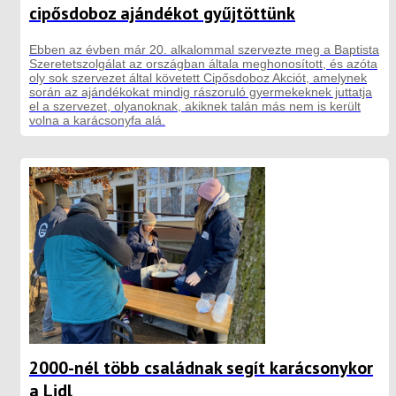
cipősdoboz ajándékot gyűjtöttünk
Ebben az évben már 20. alkalommal szervezte meg a Baptista
Szeretetszolgálat az országban általa meghonosított, és azóta
oly sok szervezet által követett Cipősdoboz Akciót, amelynek
során az ajándékokat mindig rászoruló gyermekeknek juttatja
el a szervezet, olyanoknak, akiknek talán más nem is került
volna a karácsonyfa alá.
2000-nél több családnak segít karácsonykor
a Lidl