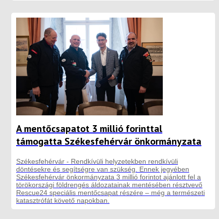
A mentőcsapatot 3 millió forinttal
támogatta Székesfehérvár önkormányzata
Székesfehérvár - Rendkívüli helyzetekben rendkívüli
döntésekre és segítségre van szükség. Ennek jegyében
Székesfehérvár önkormányzata 3 millió forintot ajánlott fel a
törökországi földrengés áldozatainak mentésében résztvevő
Rescue24 speciális mentőcsapat részére – még a természeti
katasztrófát követő napokban.