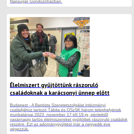
Napsugár Gondozóházban.
Élelmiszert gyűjtöttünk rászoruló
családoknak a karácsonyi ünnep előtt
Budapest - A Baptista Szeretetszolgálat intézményi
családjához tartozó Tábita és OSzSK három telephelyének
munkatársai 2023. november 17-től 19-ig, péntektől
vasárnapig tartós élelmiszereket gyűjtöttek rászoruló családok
részére. Ezt az adománygyűjtést már a negyedik éve
végezzük.