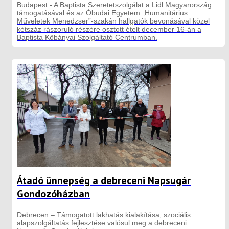
Budapest - A Baptista Szeretetszolgálat a Lidl Magyarország
támogatásával és az Óbudai Egyetem „Humanitárius
Műveletek Menedzser”-szakán hallgatók bevonásával közel
kétszáz rászoruló részére osztott ételt december 16-án a
Baptista Kőbányai Szolgáltató Centrumban.
Átadó ünnepség a debreceni Napsugár
Gondozóházban
Debrecen – Támogatott lakhatás kialakítása, szociális
alapszolgáltatás fejlesztése valósul meg a debreceni