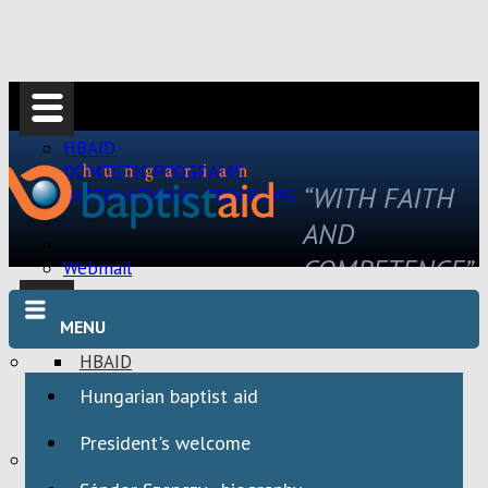
HBAID
DOMESTIC PROGRAMS
“WITH FAITH
INTERNATIONAL PROGRAMS
AND
COMPETENCE”
Webmail
MENU
HBAID
DOMESTIC PROGRAMS
Hungarian baptist aid
INTERNATIONAL PROGRAMS
President's welcome
Webmail