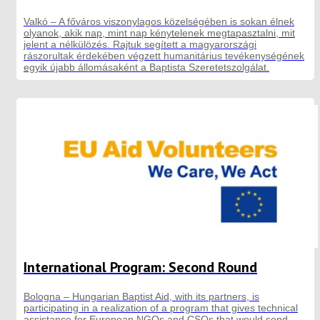
Valkó – A főváros viszonylagos közelségében is sokan élnek
olyanok, akik nap, mint nap kénytelenek megtapasztalni, mit
jelent a nélkülözés. Rajtuk segített a magyarországi
rászorultak érdekében végzett humanitárius tevékenységének
egyik újabb állomásaként a Baptista Szeretetszolgálat.
International Program: Second Round
Bologna – Hungarian Baptist Aid, with its partners, is
participating in a realization of a program that gives technical
assistance for European NGOs and CSOs that would send