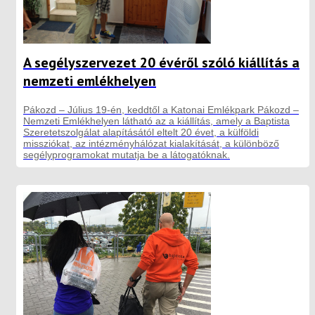
A segélyszervezet 20 évéről szóló kiállítás a
nemzeti emlékhelyen
Pákozd – Július 19-én, keddtől a Katonai Emlékpark Pákozd –
Nemzeti Emlékhelyen látható az a kiállítás, amely a Baptista
Szeretetszolgálat alapításától eltelt 20 évet, a külföldi
missziókat, az intézményhálózat kialakítását, a különböző
segélyprogramokat mutatja be a látogatóknak.