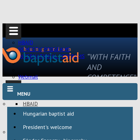
HBAID
DOMESTIC PROGRAMS
“WITH FAITH
INTERNATIONAL PROGRAMS
AND
COMPETENCE”
Webmail
MENU
HBAID
DOMESTIC PROGRAMS
Hungarian baptist aid
INTERNATIONAL PROGRAMS
President's welcome
Webmail