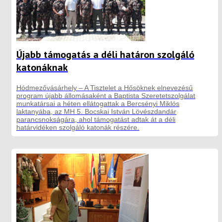
Újabb támogatás a déli határon szolgáló
katonáknak
Hódmezővásárhely – A Tisztelet a Hősöknek elnevezésű
program újabb állomásaként a Baptista Szeretetszolgálat
munkatársai a héten ellátogattak a Bercsényi Miklós
laktanyába, az MH 5. Bocskai István Lövészdandár
parancsnokságára, ahol támogatást adtak át a déli
határvidéken szolgáló katonák részére.