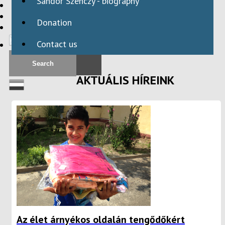
Sándor Szenczy - biography
HBAID
DOMESTIC PROGRAMS
Donation
INTERNATIONAL PROGRAMS
Contact us
AKTUÁLIS HÍREINK
Az élet árnyékos oldalán tengődőkért