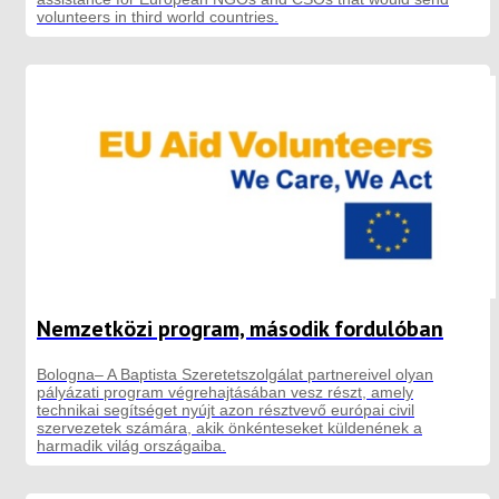
volunteers in third world countries.
Nemzetközi program, második fordulóban
Bologna– A Baptista Szeretetszolgálat partnereivel olyan
pályázati program végrehajtásában vesz részt, amely
technikai segítséget nyújt azon résztvevő európai civil
szervezetek számára, akik önkénteseket küldenének a
harmadik világ országaiba.