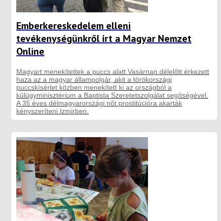
Emberkereskedelem elleni
tevékenységünkről írt a Magyar Nemzet
Online
Magyart menekítettek a puccs alatt Vasárnap délelőtt érkezett
haza az a magyar állampolgár, akit a törökországi
puccskísérlet közben menekített ki az országból a
külügyminisztérium a Baptista Szeretetszolgálat segítségével.
A 35 éves délmagyarországi nőt prostitúcióra akarták
kényszeríteni Izmirben.