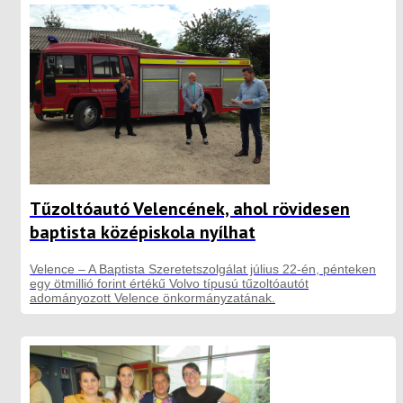
Tűzoltóautó Velencének, ahol rövidesen
baptista középiskola nyílhat
Velence – A Baptista Szeretetszolgálat július 22-én, pénteken
egy ötmillió forint értékű Volvo típusú tűzoltóautót
adományozott Velence önkormányzatának.