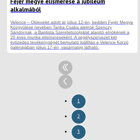
Fejér megye elismerése a jubileum
alkalmából
Velence – Oklevelet adott át július 12-én, kedden Fejér Megye
Közgyűlése nevében Tanka Csaba alelnök Szenczy
Sándornak, a Baptista Szeretetszolgálat alapító elnökének a
20 éves munka elismeréseként. A segélyszervezet két
évtizedes tevékenységét bemutató kiállítás a Velence Korzó
galériájában július 17-én, vasárnapig látható.
1
2
3