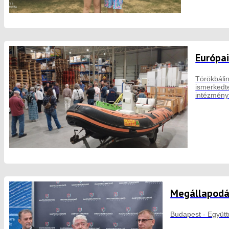
Európai
Törökbálin
ismerkedte
intézményt
Megállapodás
Budapest - Együtt