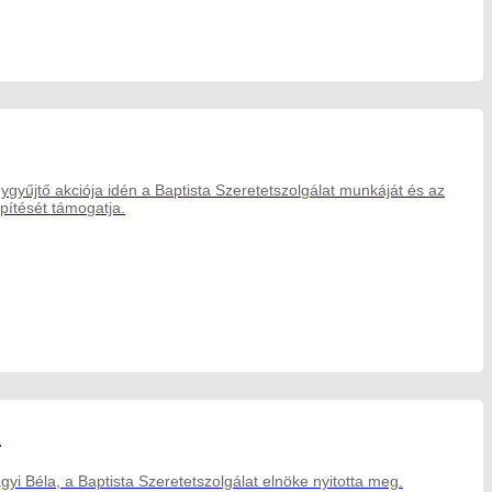
gyűjtő akciója idén a Baptista Szeretetszolgálat munkáját és az
pítését támogatja.
”
yi Béla, a Baptista Szeretetszolgálat elnöke nyitotta meg.