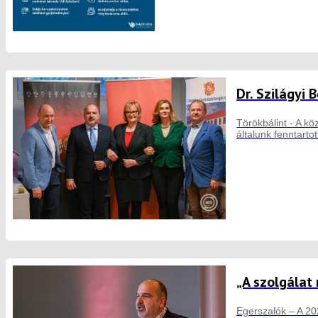
Dr. Szilágyi
Törökbálint - A k
általunk fenntart
„A szolgálat 
Egerszalók – A 202