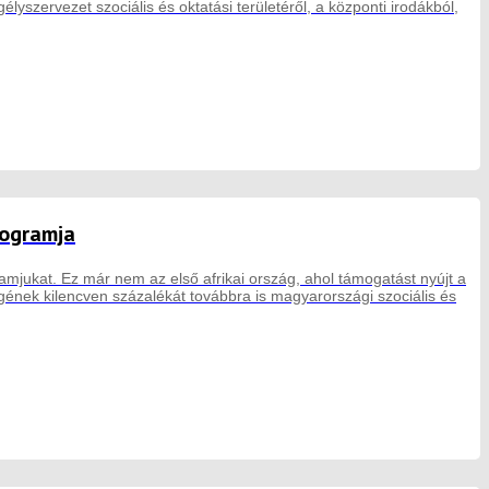
yszervezet szociális és oktatási területéről, a központi irodákból,
rogramja
amjukat. Ez már nem az első afrikai ország, ahol támogatást nyújt a
ének kilencven százalékát továbbra is magyarországi szociális és