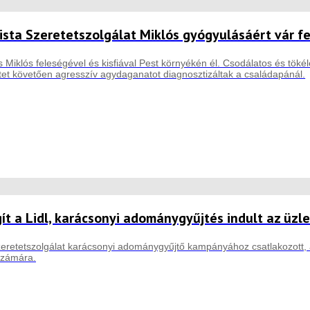
ista Szeretetszolgálat Miklós gyógyulásáért vár f
 Miklós feleségével és kisfiával Pest környékén él. Csodálatos és tökéle
étet követően agresszív agydaganatot diagnosztizáltak a családapánál.
ít a Lidl, karácsonyi adománygyűjtés indult az üzl
zeretetszolgálat karácsonyi adománygyűjtő kampányához csatlakozott, 
számára.