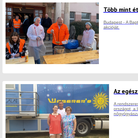
Több mint ét
Budapest - A Bapt
akcióját.
Az egész
A rendszere
országot, a 
nőgyógyászat