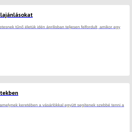
elajánlásokat
tesnek tűnő életük idén áprilisban teljesen felfordult, amikor egy
etekben
amelynek keretében a vásárlókkal együtt segítenek szebbé tenni a