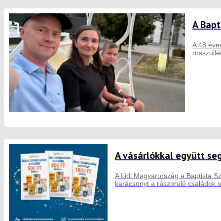
A Bapt
A 48 éves
rosszull
A vásárlókkal együtt seg
A Lidl Magyarország a Baptista S
karácsonyt a rászoruló családok 