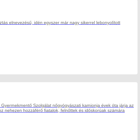
ztás elnevezésű, idén egyszer már nagy sikerrel lebonyolított
 Gyermekmentő Szolgálat nőgyógyászati kamionja évek óta járja az
oz nehezen hozzáférő fiatalok, felnőttek és időskorúak számára