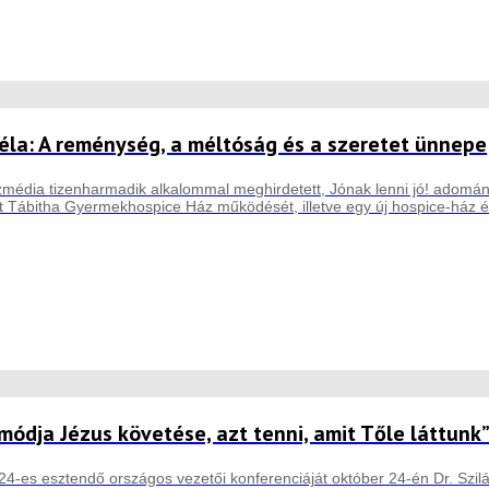
 Béla: A reménység, a méltóság és a szeretet ünnepe
özmédia tizenharmadik alkalommal meghirdetett, Jónak lenni jó! adomány
ott Tábitha Gyermekhospice Ház működését, illetve egy új hospice-ház é
módja Jézus követése, azt tenni, amit Tőle láttunk
4-es esztendő országos vezetői konferenciáját október 24-én Dr. Szilág