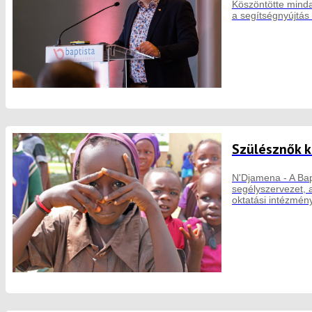
Köszöntötte mindaz
a segítségnyújtás
Szülésznők k
N'Djamena - A Bapt
segélyszervezet, 
oktatási intézmén