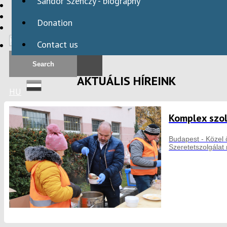
Sándor Szenczy - biography
HBAID
DOMESTIC PROGRAMS
Donation
INTERNATIONAL PROGRAMS
Contact us
AKTUÁLIS HÍREINK
HU
Komplex szol
Budapest - Közel 
Szeretetszolgálat