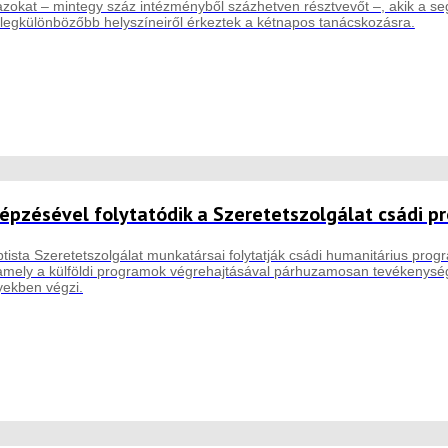
okat – mintegy száz intézményből százhetven résztvevőt –, akik a segél
 legkülönbözőbb helyszíneiről érkeztek a kétnapos tanácskozásra.
épzésével folytatódik a Szeretetszolgálat csádi p
ista Szeretetszolgálat munkatársai folytatják csádi humanitárius progr
amely a külföldi programok végrehajtásával párhuzamosan tevékenység
yekben végzi.