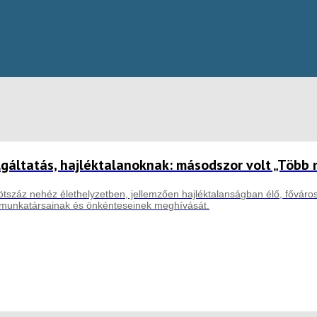
gáltatás, hajléktalanoknak: másodszor volt „Több 
ötszáz nehéz élethelyzetben, jellemzően hajléktalanságban élő, főváro
 munkatársainak és önkénteseinek meghívását.