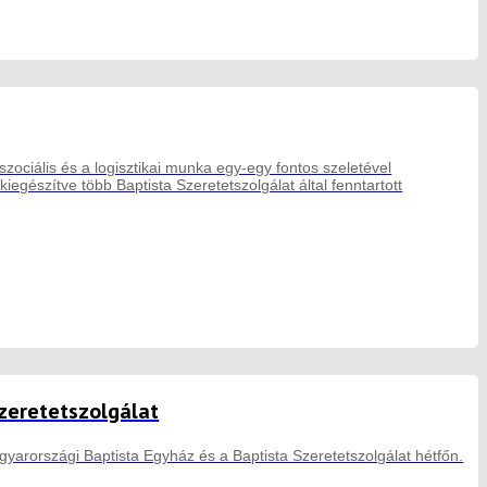
szociális és a logisztikai munka egy-egy fontos szeletével
gészítve több Baptista Szeretetszolgálat által fenntartott
Szeretetszolgálat
yarországi Baptista Egyház és a Baptista Szeretetszolgálat hétfőn.