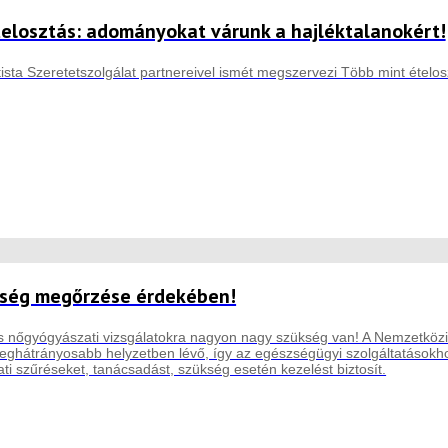
elosztás: adományokat várunk a hajléktalanokért!
ista Szeretetszolgálat partnereivel ismét megszervezi Több mint ételos
ség megőrzése érdekében!
s nőgyógyászati vizsgálatokra nagyon nagy szükség van! A Nemzetközi
leghátrányosabb helyzetben lévő, így az egészségügyi szolgáltatásokh
i szűréseket, tanácsadást, szükség esetén kezelést biztosít.