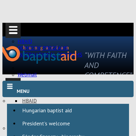
HBAID
DOMESTIC PROGRAMS
“WITH FAITH
INTERNATIONAL PROGRAMS
AND
COMPETENCE”
Webmail
MENU
HBAID
DOMESTIC PROGRAMS
Hungarian baptist aid
INTERNATIONAL PROGRAMS
President's welcome
Webmail