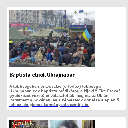
Baptista elnök Ukrajnában
A többségében pravoszláv (ortodox) többségű
Ukrajnában egy baptista prédikátor, a kijevi “ Élet Szava”
gyülekezet vezetőjét választották meg ma az Ukrán
Parlament elnökének, és a képviselők döntése alapján ő
lett az ideiglenes kormányzat vezetője is.