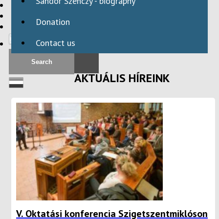
Sándor Szenczy - biography
HBAID
DOMESTIC PROGRAMS
Donation
INTERNATIONAL PROGRAMS
Contact us
AKTUÁLIS HÍREINK
V. Oktatási konferencia Szigetszentmiklóson