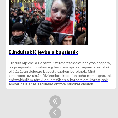
Elindultak Kijevbe a baptisták
Elindult Kijevbe a Baptista Szeretetszolgálat négyfős csapata,
hogy egymillió forintnyi egyházi támogatást vigyen a sérültek
ellátásában dolgozó baptista szakembereknek. Mint
ismeretes, az ukrán fővárosban kedd óta soha nem tapasztalt
erőszakhullám tört ki a tüntetők és a karhatalom között, sok
ember halálát és sérülését okozva mindkét oldalon.