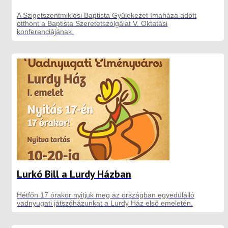
A Szigetszentmiklósi Baptista Gyülekezet Imaháza adott
otthont a Baptista Szeretetszolgálat V. Oktatási
konferenciájának.
Lurkó Bill a Lurdy Házban
Hétfőn 17 órakor nyitjuk meg az országban egyedülálló
vadnyugati játszóházunkat a Lurdy Ház első emeletén.