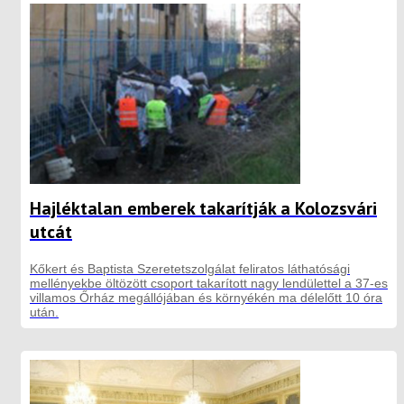
Hajléktalan emberek takarítják a Kolozsvári
utcát
Kőkert és Baptista Szeretetszolgálat feliratos láthatósági
mellényekbe öltözött csoport takarított nagy lendülettel a 37-es
villamos Őrház megállójában és környékén ma délelőtt 10 óra
után.