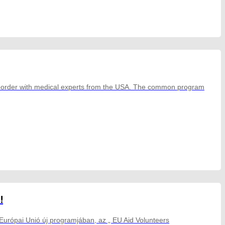
n border with medical experts from the USA. The common program
!
 Európai Unió új programjában, az „ EU Aid Volunteers