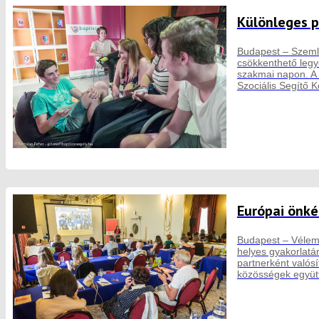
Különleges 
Budapest – Szemlé
csökkenthető legy
szakmai napon. A 
Szociális Segítő K
Európai önké
Budapest – Vélemé
helyes gyakorlatá
partnerként valós
közösségek együ