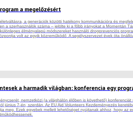
program a megelőzésért
letváltásra, a generációk közötti hatékony kommunikációra és megfel
en a szerhasználók száma – jelölte ki a főbb irányokat a Momentán Tá
különleges élményalapú módszereket használó drogprevenciós program
özpontja volt az egyik közreműködő. A segélyszervezet évek óta önállóa
ntesek a harmadik világban: konferencia egy progr
nycserét, nemzetközi (a világhálón élőben is követhető) konferenciát
ról június 7-én, szerdán. Az EU Aid Volunteers Kezdeményezés kereté
ítja meg. Ezek egyebek mellett lehetőséget nyújtanak ahhoz, hogy az e
ttműködhessenek.