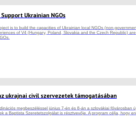
o Support Ukrainian NGOs
oject is to build the capacities of Ukrainian local NGOs (non-governmen
xperiences of V4 (Hungary, Poland, Slovakia and the Czech Republic) a
NGOs.
z ukrajnai civil szervezetek támogatásában
dinációs megbeszéléssel június 7-én és 8-án a szlovákiai fővárosban 
 a Baptista Szeretetszolgálat is résztvevője. A program célja, hogy er