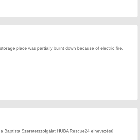
orage place was partially burnt down because of electric fire.
tt a Baptista Szeretetszolgálat HUBA Rescue24 elnevezésű