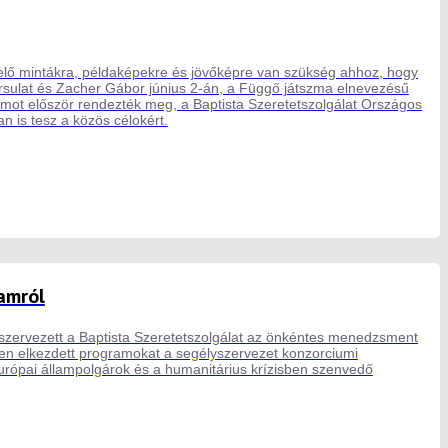
elő mintákra, példaképekre és jövőképre van szükség ahhoz, hogy
rsulat és Zacher Gábor június 2-án, a Függő játszma elnevezésű
ot először rendezték meg, a Baptista Szeretetszolgálat Országos
n is tesz a közös célokért.
amról
 szervezett a Baptista Szeretetszolgálat az önkéntes menedzsment
ben elkezdett programokat a segélyszervezet konzorciumi
urópai állampolgárok és a humanitárius krízisben szenvedő