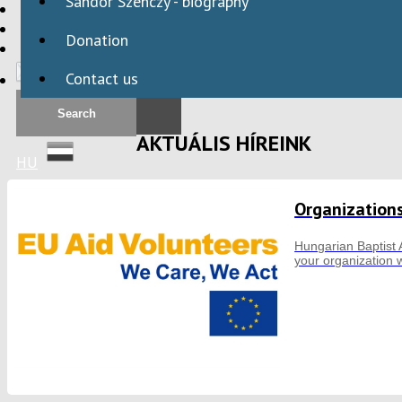
Sándor Szenczy - biography
HBAID
DOMESTIC PROGRAMS
Donation
INTERNATIONAL PROGRAMS
Contact us
AKTUÁLIS HÍREINK
HU
Organizations
Hungarian Baptist 
your organization 