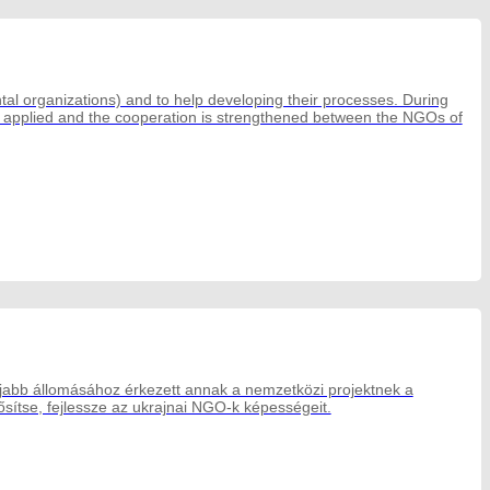
tal organizations) and to help developing their processes. During
re applied and the cooperation is strengthened between the NGOs of
újabb állomásához érkezett annak a nemzetközi projektnek a
ősítse, fejlessze az ukrajnai NGO-k képességeit.