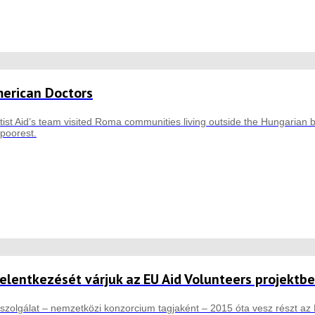
erican Doctors
ist Aid’s team visited Roma communities living outside the Hungaria
 poorest.
elentkezését várjuk az EU Aid Volunteers projektbe
tszolgálat – nemzetközi konzorcium tagjaként – 2015 óta vesz részt az