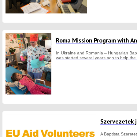
Roma Mission Program with Am
In Ukraine and Romania – Hungarian Bapt
was started several years ago to help the
Szervezetek j
A Baptista Szerete