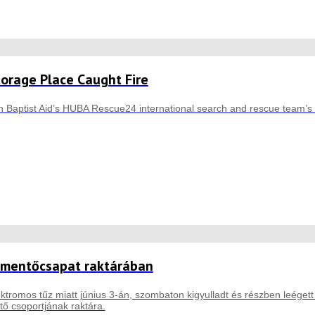
orage Place Caught Fire
Baptist Aid’s HUBA Rescue24 international search and rescue team’s st
a mentőcsapat raktárában
ektromos tűz miatt június 3-án, szombaton kigyulladt és részben leége
ő csoportjának raktára.