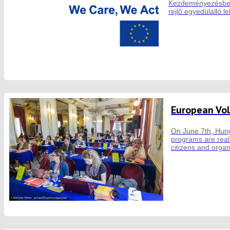
Kezdeményezésben”
rejlő egyedülálló l
European Vol
On June 7th, Hung
programs are reali
citizens and organ