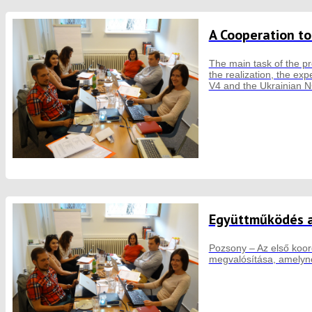
A Cooperation t
The main task of the pr
the realization, the e
V4 and the Ukrainian 
Együttműködés a
Pozsony – Az első koor
megvalósítása, amelynek