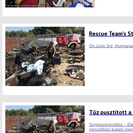
Rescue Team’s St
On June 3rd, Hungarian 
Tűz pusztított 
Szigetszentmiklós – El
nemzetközi kutató-ment