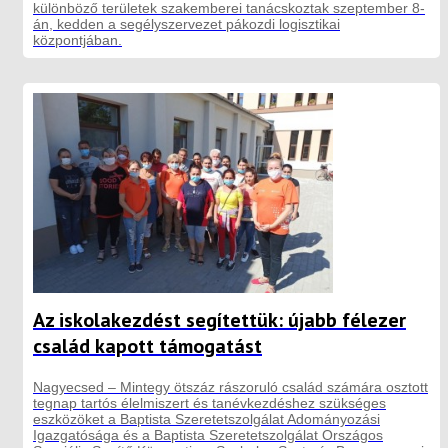
különböző területek szakemberei tanácskoztak szeptember 8-
án, kedden a segélyszervezet pákozdi logisztikai
központjában.
Az iskolakezdést segítettük: újabb félezer
család kapott támogatást
Nagyecsed – Mintegy ötszáz rászoruló család számára osztott
tegnap tartós élelmiszert és tanévkezdéshez szükséges
eszközöket a Baptista Szeretetszolgálat Adományozási
Igazgatósága és a Baptista Szeretetszolgálat Országos