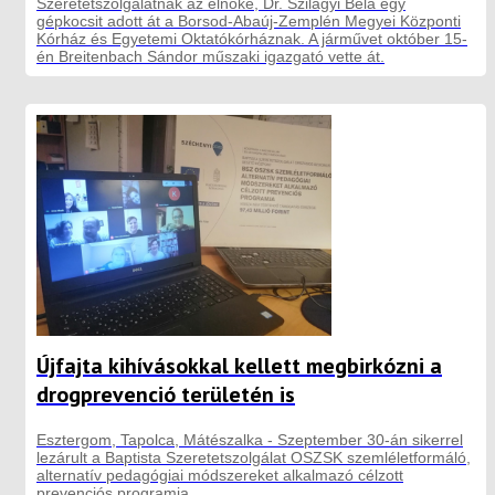
Szeretetszolgálatnak az elnöke, Dr. Szilágyi Béla egy
gépkocsit adott át a Borsod-Abaúj-Zemplén Megyei Központi
Kórház és Egyetemi Oktatókórháznak. A járművet október 15-
én Breitenbach Sándor műszaki igazgató vette át.
Újfajta kihívásokkal kellett megbirkózni a
drogprevenció területén is
Esztergom, Tapolca, Mátészalka - Szeptember 30-án sikerrel
lezárult a Baptista Szeretetszolgálat OSZSK szemléletformáló,
alternatív pedagógiai módszereket alkalmazó célzott
prevenciós programja.