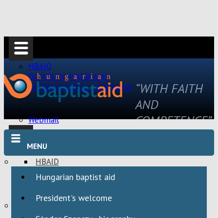
HBAID
DOMESTIC PROGRAMS
“WITH FAITH
INTERNATIONAL PROGRAMS
AND
COMPETENCE”
Webmail
MENU
HBAID
DOMESTIC PROGRAMS
Hungarian baptist aid
INTERNATIONAL PROGRAMS
President's welcome
Webmail