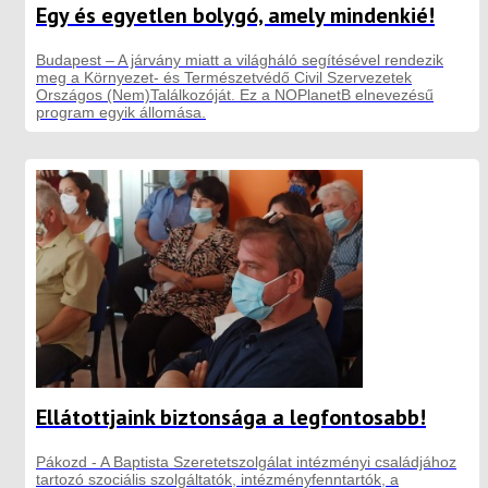
Egy és egyetlen bolygó, amely mindenkié!
Budapest – A járvány miatt a világháló segítésével rendezik
meg a Környezet- és Természetvédő Civil Szervezetek
Országos (Nem)Találkozóját. Ez a NOPlanetB elnevezésű
program egyik állomása.
Ellátottjaink biztonsága a legfontosabb!
Pákozd - A Baptista Szeretetszolgálat intézményi családjához
tartozó szociális szolgáltatók, intézményfenntartók, a