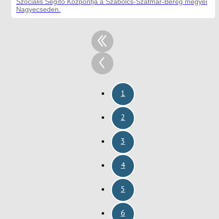
Szociális Segítő Központja a Szabolcs-Szatmár-Bereg megyei
Nagyecseden.
1
2
3
4
5
6