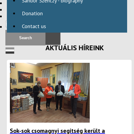
Sándor Szenczy - biography
HBAID
DOMESTIC PROGRAMS
Donation
INTERNATIONAL PROGRAMS
Contact us
AKTUÁLIS HÍREINK
Sok-sok csomagnyi segítség került a