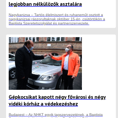
legjobban nélkülözők asztalára
Nagykanizsa – Tartós élelmiszert és ruhaneműt osztott a
nagykanizsai rászorultaknak október 15-én, csütörtökön a
Baptista Szeretetszolgálat és partnerszervezete.
Gépkocsikat kapott négy fővárosi és négy
vidéki kórház a védekezéshez
Budapest – Az NHKT egyik tagszervezetének, a Baptista