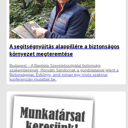
A segítségnyújtás alappillére a biztonságos
környezet megteremtése
Budapest – A Baptista Szeretetszolgálat biztonsági
szakemberének, Horváth Sándornak a gondolataival jelent a
Biztonságpiac Évkönyv, amit minap egy nívós szakmai
konferencián mutattak be.