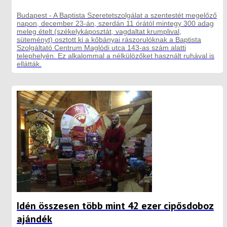
Budapest - A Baptista Szeretetszolgálat a szentestét megelőző
napon, december 23-án, szerdán 11 órától mintegy 300 adag
meleg ételt (székelykáposztát, vagdaltat krumplival,
süteményt) osztott ki a kőbányai rászorulóknak a Baptista
Szolgáltató Centrum Maglódi utca 143-as szám alatti
telephelyén. Ez alkalommal a nélkülözőket használt ruhával is
ellátták.
Idén összesen több mint 42 ezer cipősdoboz
ajándék