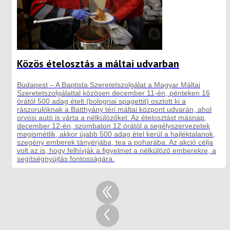
Közös ételosztás a máltai udvarban
Budapest – A Baptista Szeretetszolgálat a Magyar Máltai
Szeretetszolgálattal közösen december 11-én, pénteken 16
órától 500 adag ételt (bolognai spagettit) osztott ki a
rászorulóknak a Batthyány téri máltai központ udvarán, ahol
orvosi autó is várta a nélkülözőket. Az ételosztást másnap,
december 12-én, szombaton 12 órától a segélyszervezetek
megismétlik, akkor újabb 500 adag étel kerül a hajléktalanok,
szegény emberek tányérjába, tea a poharába. Az akció célja
volt az is, hogy felhívják a figyelmet a nélkülöző emberekre, a
segítségnyújtás fontosságára.