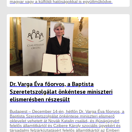
magyar vagy a külföldi hatóságokkal is együttműködve.
Dr. Varga Éva főorvos, a Baptista
Szeretetszolgálat önkéntese miniszteri
elismerésben részesült
Budapest – December 14-én, hétfőn Dr. Varga Éva főorvos, a
Baptista Szeretetszolgálat önkéntese miniszteri elismerő
oklevelet vehetett át Novák Katalin család- és ifjúságügyért
felelős államtitkártól és Czibere Károly szociális ügyekért és
társadalmi felzárkóztatásért felelős államtitkártól az Emberi