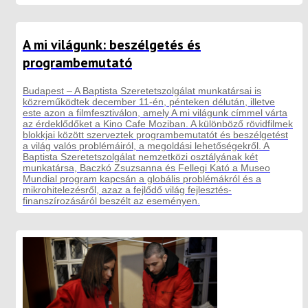
A mi világunk: beszélgetés és
programbemutató
Budapest – A Baptista Szeretetszolgálat munkatársai is
közreműködtek december 11-én, pénteken délután, illetve
este azon a filmfesztiválon, amely A mi világunk címmel várta
az érdeklődőket a Kino Cafe Moziban. A különböző rövidfilmek
blokkjai között szerveztek programbemutatót és beszélgetést
a világ valós problémáiról, a megoldási lehetőségekről. A
Baptista Szeretetszolgálat nemzetközi osztályának két
munkatársa, Baczkó Zsuzsanna és Fellegi Kató a Museo
Mundial program kapcsán a globális problémákról és a
mikrohitelezésről, azaz a fejlődő világ fejlesztés-
finanszírozásáról beszélt az eseményen.