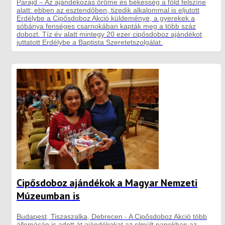
Parajd – Az ajándékozás öröme és békesség a föld felszíne
alatt: ebben az esztendőben, tizedik alkalommal is eljutott
Erdélybe a Cipősdoboz Akció küldeménye, a gyerekek a
sóbánya fenséges csarnokában kapták meg a több száz
dobozt. Tíz év alatt mintegy 20 ezer cipősdoboz ajándékot
juttatott Erdélybe a Baptista Szeretetszolgálat.
Cipősdoboz ajándékok a Magyar Nemzeti
Múzeumban is
Budapest, Tiszaszalka, Debrecen - A Cipősdoboz Akció több
állomásán is adott át ajándékokat az elmúlt napokban az