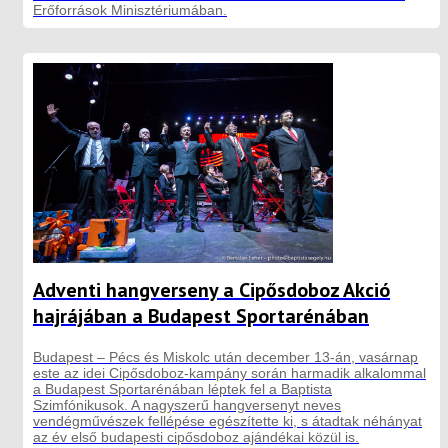
Erőforrások Minisztériumában.
Adventi hangverseny a Cipősdoboz Akció
hajrájában a Budapest Sportarénában
Budapest – Pécs és Miskolc után december 13-án, vasárnap
este az idei Cipősdoboz-kampány során harmadik alkalommal
a Budapest Sportarénában léptek fel a Baptista
Szimfónikusok. A nagyszerű hangversenyt neves
vendégművészek fellépése egészítette ki, s átadtak néhányat
az év első budapesti cipősdoboz ajándékai közül is.