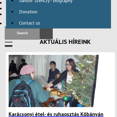
Sándor Szenczy - biography
HBAID
DOMESTIC PROGRAMS
Donation
INTERNATIONAL PROGRAMS
Contact us
AKTUÁLIS HÍREINK
Karácsonyi étel- és ruhaosztás Kőbányán