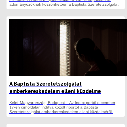
adományozóknak köszönhetően a Baptista Szeretetszolgálat.
A Baptista Szeretetszolgálat
emberkereskedelem elleni küzdelme
Kelet-Magyarország, Budapest – Az Index portál december
17-én címoldalán indítva közölt riportot a Baptista
Szeretetszolgálat emberkereskedelem elleni küzdelméről.