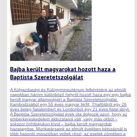
Bajba került magyarokat hozott haza a
Baptista Szeretetszolgálat
A Külgazdasági és Külügyminisztérium felkérésére az elmúlt
napokban három különböző helyről hozott haza egy-egy bajba
került magyar állampolgárt a Baptista Szeretetszolgálat.
Kambodzsából egy 55 éves magyar férfit, Thaiföldről egy 26
éves beteg fiatalembert és Londonból egy 21 éves fiatal lányt.
A Baptista Szeretetszolgálat évek óta dolgozik azon, hogy az
emberkereskedelem áldozataivá vált, vagy más okból –
sokszor önhibájukon kívül – bajba került magyarokat
hazasegítse. Munkatársaink az elmúlt években kétszáznál is
több hasonló misszióban vettek részt, az esetek zömében a