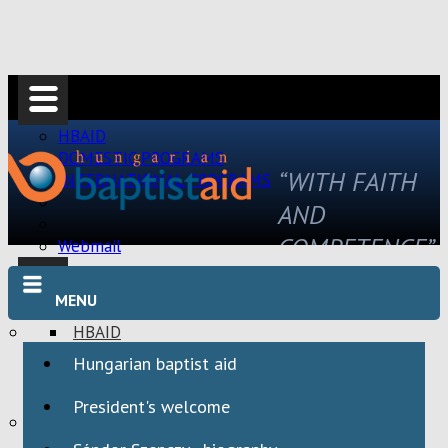
HBAID
DOMESTIC PROGRAMS
“WITH FAITH
INTERNATIONAL PROGRAMS
AND
COMPETENCE”
Webmail
MENU
HBAID
DOMESTIC PROGRAMS
Hungarian baptist aid
INTERNATIONAL PROGRAMS
President's welcome
Webmail