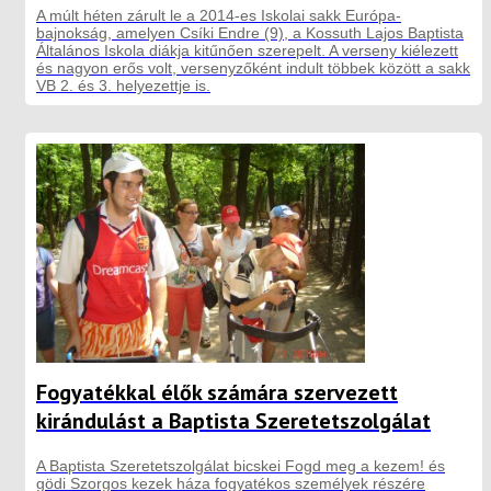
A múlt héten zárult le a 2014-es Iskolai sakk Európa-
bajnokság, amelyen Csíki Endre (9), a Kossuth Lajos Baptista
Általános Iskola diákja kitűnően szerepelt. A verseny kiélezett
és nagyon erős volt, versenyzőként indult többek között a sakk
VB 2. és 3. helyezettje is.
Fogyatékkal élők számára szervezett
kirándulást a Baptista Szeretetszolgálat
A Baptista Szeretetszolgálat bicskei Fogd meg a kezem! és
gödi Szorgos kezek háza fogyatékos személyek részére