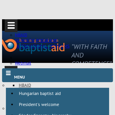
HBAID
DOMESTIC PROGRAMS
“WITH FAITH
INTERNATIONAL PROGRAMS
AND
COMPETENCE”
Webmail
MENU
HBAID
DOMESTIC PROGRAMS
Hungarian baptist aid
INTERNATIONAL PROGRAMS
President's welcome
Webmail