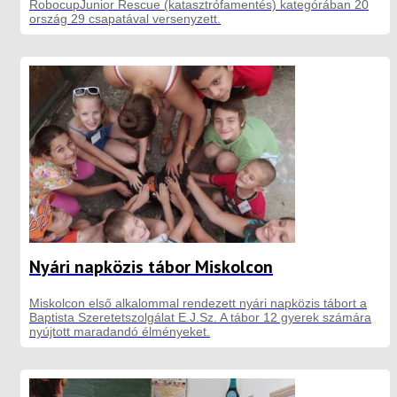
RobocupJunior Rescue (katasztrófamentés) kategórában 20
ország 29 csapatával versenyzett.
Nyári napközis tábor Miskolcon
Miskolcon első alkalommal rendezett nyári napközis tábort a
Baptista Szeretetszolgálat E.J.Sz. A tábor 12 gyerek számára
nyújtott maradandó élményeket.