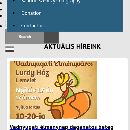
Sándor Szenczy - biography
HBAID
DOMESTIC PROGRAMS
Donation
INTERNATIONAL PROGRAMS
Contact us
AKTUÁLIS HÍREINK
Vadnyugati élménynap daganatos beteg