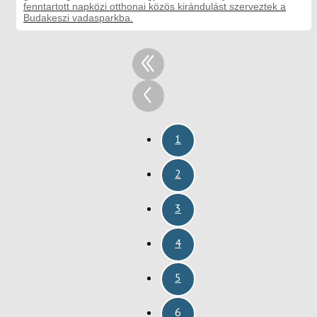
fenntartott napközi otthonai közös kirándulást szerveztek a
Budakeszi vadasparkba.
1
2
3
4
5
6