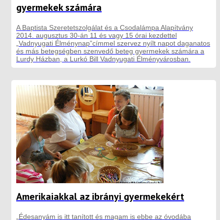
gyermekek számára
A Baptista Szeretetszolgálat és a Csodalámpa Alapítvány
2014. augusztus 30-án 11 és vagy 15 órai kezdettel
„Vadnyugati Élménynap”címmel szervez nyílt napot daganatos
és más betegségben szenvedő beteg gyermekek számára a
Lurdy Házban, a Lurkó Bill Vadnyugati Élményvárosban.
Amerikaiakkal az ibrányi gyermekekért
„Édesanyám is itt tanított és magam is ebbe az óvodába