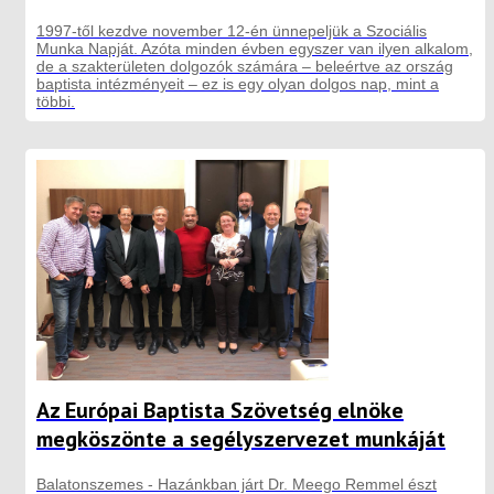
1997-től kezdve november 12-én ünnepeljük a Szociális
Munka Napját. Azóta minden évben egyszer van ilyen alkalom,
de a szakterületen dolgozók számára – beleértve az ország
baptista intézményeit – ez is egy olyan dolgos nap, mint a
többi.
Az Európai Baptista Szövetség elnöke
megköszönte a segélyszervezet munkáját
Balatonszemes - Hazánkban járt Dr. Meego Remmel észt