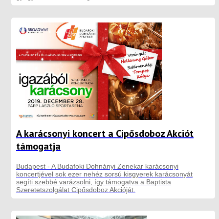
A karácsonyi koncert a Cipősdoboz Akciót
támogatja
Budapest - A Budafoki Dohnányi Zenekar karácsonyi
koncertjével sok ezer nehéz sorsú kisgyerek karácsonyát
segíti szebbé varázsolni, így támogatva a Baptista
Szeretetszolgálat Cipősdoboz Akcióját.