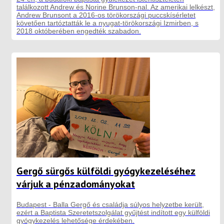
találkozott Andrew és Norine Brunson-nal. Az amerikai lelkészt,
Andrew Brunsont a 2016-os törökországi puccskísérletet
követően tartóztatták le a nyugat-törökországi Izmirben, s
2018 októberében engedték szabadon.
Gergő sürgős külföldi gyógykezeléséhez
várjuk a pénzadományokat
Budapest - Balla Gergő és családja súlyos helyzetbe került,
ezért a Baptista Szeretetszolgálat gyűjtést indított egy külföldi
gyógykezelés lehetősége érdekében.