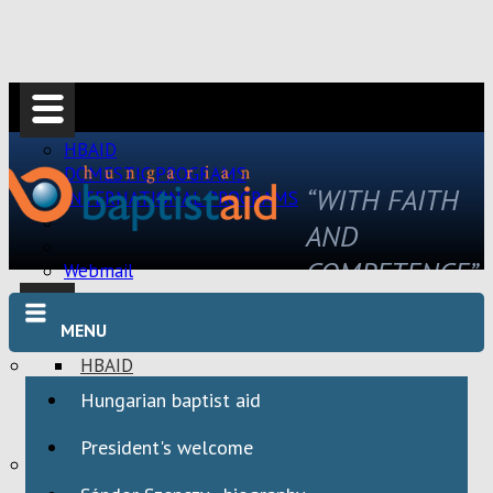
HBAID
DOMESTIC PROGRAMS
“WITH FAITH
INTERNATIONAL PROGRAMS
AND
COMPETENCE”
Webmail
MENU
HBAID
DOMESTIC PROGRAMS
Hungarian baptist aid
INTERNATIONAL PROGRAMS
President's welcome
Webmail