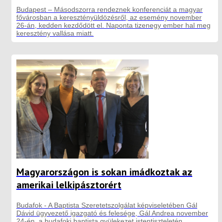
Budapest – Másodszorra rendeznek konferenciát a magyar
fővárosban a keresztényüldözésről, az esemény november
26-án, kedden kezdődött el. Naponta tizenegy ember hal meg
keresztény vallása miatt.
Magyarországon is sokan imádkoztak az
amerikai lelkipásztorért
Budafok - A Baptista Szeretetszolgálat képviseletében Gál
Dávid ügyvezető igazgató és felesége, Gál Andrea november
24-én, a budafoki baptista gyülekezet istentiszteletén