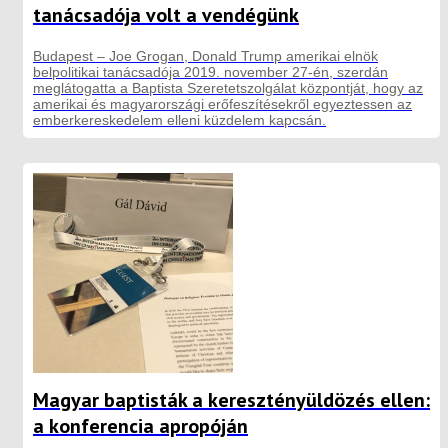
tanácsadója volt a vendégünk
Budapest – Joe Grogan, Donald Trump amerikai elnök
belpolitikai tanácsadója 2019. november 27-én, szerdán
meglátogatta a Baptista Szeretetszolgálat központját, hogy az
amerikai és magyarországi erőfeszítésekről egyeztessen az
emberkereskedelem elleni küzdelem kapcsán.
Magyar baptisták a keresztényüldözés ellen:
a konferencia apropóján