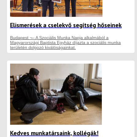
Elismerések a cselekvő segítség hőseinek
Budapest ¬– A Szociális Munka Napja alkalmából a
Magyarországi Baptista Egyház díjazta a szociális munka
területén dolgozó kiválóságainkat.
Kedves munkatársaink, kollégák!