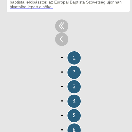
baptista lelkipásztor, az Európai Baptista Szövetség újonnan
hivatalba lépett elnöke.
1
2
3
4
5
6