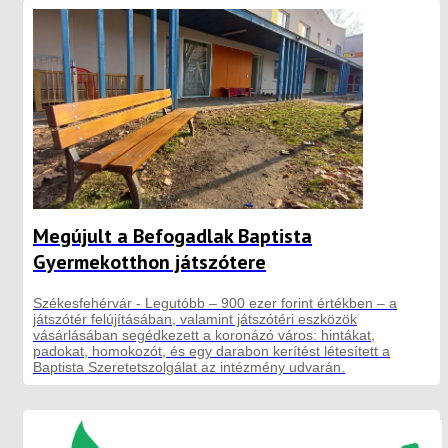
Megújult a Befogadlak Baptista
Gyermekotthon játszótere
Székesfehérvár - Legutóbb – 900 ezer forint értékben – a
játszótér felújításában, valamint játszótéri eszközök
vásárlásában segédkezett a koronázó város: hintákat,
padokat, homokozót, és egy darabon kerítést létesített a
Baptista Szeretetszolgálat az intézmény udvarán.