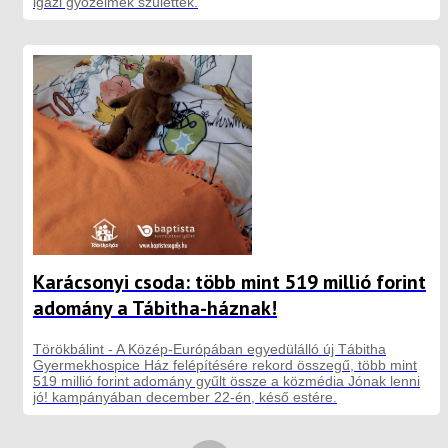
igazi győzelmek születtek.
Karácsonyi csoda: több mint 519 millió forint
adomány a Tábitha-háznak!
Törökbálint - A Közép-Európában egyedülálló új Tábitha
Gyermekhospice Ház felépítésére rekord összegű, több mint
519 millió forint adomány gyűlt össze a közmédia Jónak lenni
jó! kampányában december 22-én, késő estére.