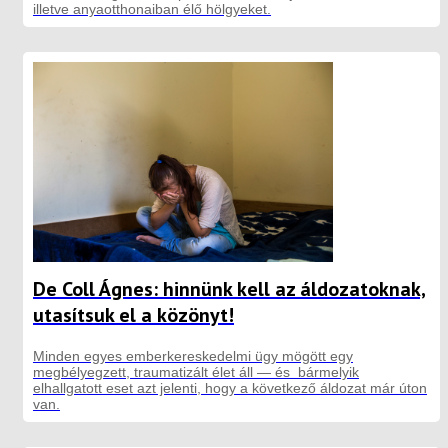
illetve anyaotthonaiban élő hölgyeket.
De Coll Ágnes: hinnünk kell az áldozatoknak,
utasítsuk el a közönyt!
Minden egyes emberkereskedelmi ügy mögött egy
megbélyegzett, traumatizált élet áll — és bármelyik
elhallgatott eset azt jelenti, hogy a következő áldozat már úton
van.