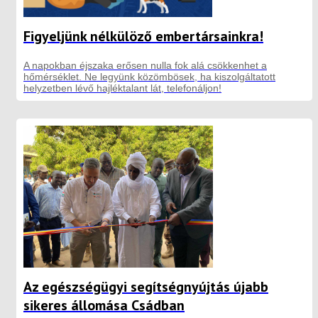
Figyeljünk nélkülöző embertársainkra!
A napokban éjszaka erősen nulla fok alá csökkenhet a
hőmérséklet. Ne legyünk közömbösek, ha kiszolgáltatott
helyzetben lévő hajléktalant lát, telefonáljon!
Az egészségügyi segítségnyújtás újabb
sikeres állomása Csádban