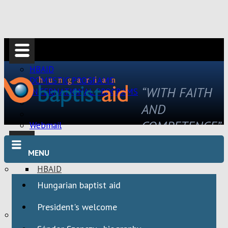
HBAID
DOMESTIC PROGRAMS
“WITH FAITH
INTERNATIONAL PROGRAMS
AND
COMPETENCE”
Webmail
MENU
HBAID
DOMESTIC PROGRAMS
Hungarian baptist aid
INTERNATIONAL PROGRAMS
President's welcome
Webmail