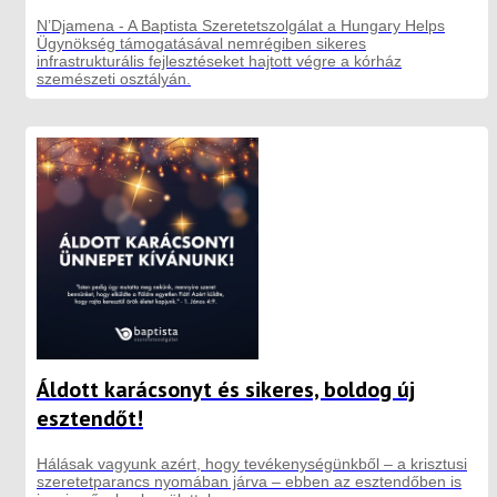
N’Djamena - A Baptista Szeretetszolgálat a Hungary Helps
Ügynökség támogatásával nemrégiben sikeres
infrastrukturális fejlesztéseket hajtott végre a kórház
szemészeti osztályán.
Áldott karácsonyt és sikeres, boldog új
esztendőt!
Hálásak vagyunk azért, hogy tevékenységünkből – a krisztusi
szeretetparancs nyomában járva – ebben az esztendőben is