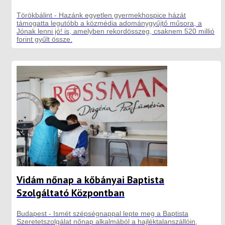
Törökbálint - Hazánk egyetlen gyermekhospice házát
támogatta legutóbb a közmédia adománygyűjtő műsora, a
Jónak lenni jó! is, amelyben rekordösszeg, csaknem 520 millió
forint gyűlt össze.
Vidám nőnap a kőbányai Baptista
Szolgáltató Központban
Budapest - Ismét szépségnappal lepte meg a Baptista
Szeretetszolgálat nőnap alkalmából a hajléktalanszállóin,