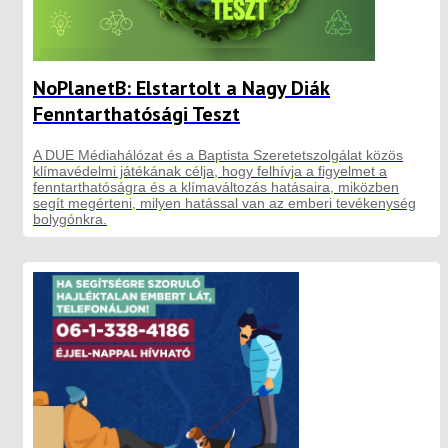
NoPlanetB: Elstartolt a Nagy Diák
Fenntarthatósági Teszt
A DUE Médiahálózat és a Baptista Szeretetszolgálat közös
klímavédelmi játékának célja, hogy felhívja a figyelmet a
fenntarthatóságra és a klímaváltozás hatásaira, miközben
segít megérteni, milyen hatással van az emberi tevékenység
bolygónkra.