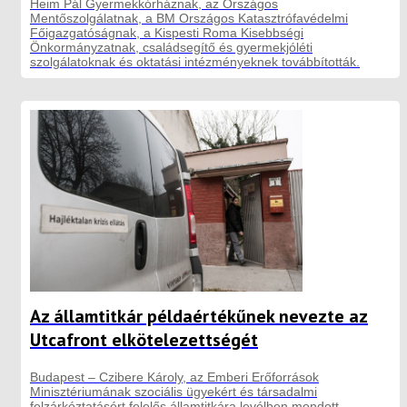
Heim Pál Gyermekkórháznak, az Országos
Mentőszolgálatnak, a BM Országos Katasztrófavédelmi
Főigazgatóságnak, a Kispesti Roma Kisebbségi
Önkormányzatnak, családsegítő és gyermekjóléti
szolgálatoknak és oktatási intézményeknek továbbították.
Az államtitkár példaértékűnek nevezte az
Utcafront elkötelezettségét
Budapest – Czibere Károly, az Emberi Erőforrások
Minisztériumának szociális ügyekért és társadalmi
felzárkóztatásért felelős államtitkára levélben mondott