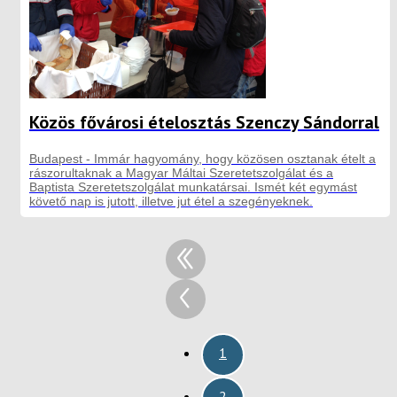
Közös fővárosi ételosztás Szenczy Sándorral
Budapest - Immár hagyomány, hogy közösen osztanak ételt a
rászorultaknak a Magyar Máltai Szeretetszolgálat és a
Baptista Szeretetszolgálat munkatársai. Ismét két egymást
követő nap is jutott, illetve jut étel a szegényeknek.
1
2