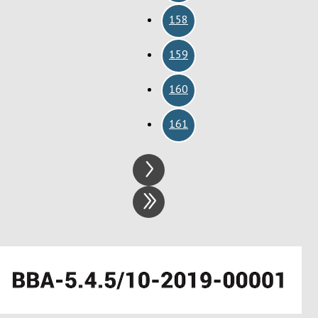
158
159
160
161