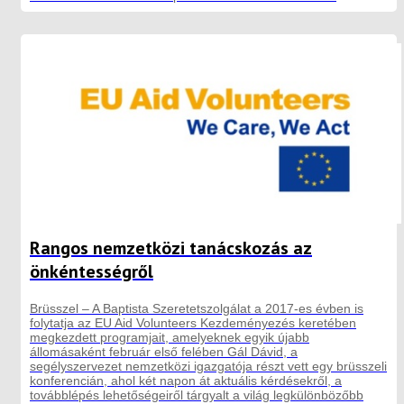
Rangos nemzetközi tanácskozás az
önkéntességről
Brüsszel – A Baptista Szeretetszolgálat a 2017-es évben is
folytatja az EU Aid Volunteers Kezdeményezés keretében
megkezdett programjait, amelyeknek egyik újabb
állomásaként február első felében Gál Dávid, a
segélyszervezet nemzetközi igazgatója részt vett egy brüsszeli
konferencián, ahol két napon át aktuális kérdésekről, a
továbblépés lehetőségeiről tárgyalt a világ legkülönbözőbb