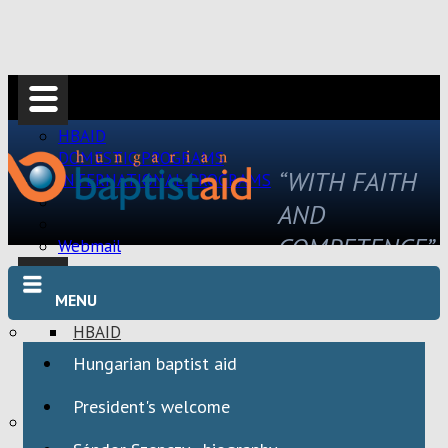
HBAID
DOMESTIC PROGRAMS
“WITH FAITH
INTERNATIONAL PROGRAMS
AND
COMPETENCE”
Webmail
MENU
HBAID
DOMESTIC PROGRAMS
Hungarian baptist aid
INTERNATIONAL PROGRAMS
President's welcome
Webmail