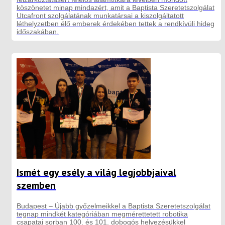
köszönetet minap mindazért, amit a Baptista Szeretetszolgálat
Utcafront szolgálatának munkatársai a kiszolgáltatott
léthelyzetben élő emberek érdekében tettek a rendkívüli hideg
időszakában.
Ismét egy esély a világ legjobbjaival
szemben
Budapest – Újabb győzelmeikkel a Baptista Szeretetszolgálat
tegnap mindkét kategóriában megmérettetett robotika
csapatai sorban 100. és 101. dobogós helyezésükkel