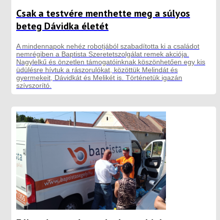
Csak a testvére menthette meg a súlyos
beteg Dávidka életét
A mindennapok nehéz robotjából szabadította ki a családot
nemrégiben a Baptista Szeretetszolgálat remek akciója.
Nagylelkű és önzetlen támogatóinknak köszönhetően egy kis
üdülésre hívtuk a rászorulókat, közöttük Melindát és
gyermekeit, Dávidkát és Melikét is. Történetük igazán
szívszorító.