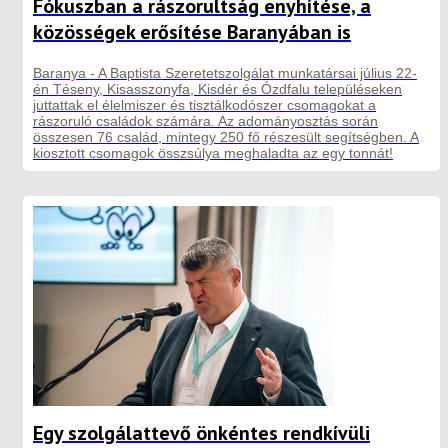
Fókuszban a rászorultság enyhítése, a
közösségek erősítése Baranyában is
Baranya - A Baptista Szeretetszolgálat munkatársai július 22-
én Téseny, Kisasszonyfa, Kisdér és Ózdfalu településeken
juttattak el élelmiszer és tisztálkodószer csomagokat a
rászoruló családok számára. Az adományosztás során
összesen 76 család, mintegy 250 fő részesült segítségben. A
kiosztott csomagok összsúlya meghaladta az egy tonnát!
Egy szolgálattevő önkéntes rendkívüli