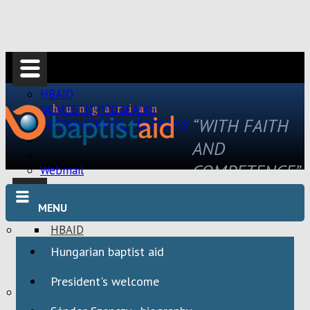
HBAID
DOMESTIC PROGRAMS
“WITH FAITH
INTERNATIONAL PROGRAMS
AND
COMPETENCE”
Webmail
MENU
HBAID
DOMESTIC PROGRAMS
Hungarian baptist aid
INTERNATIONAL PROGRAMS
President's welcome
Webmail