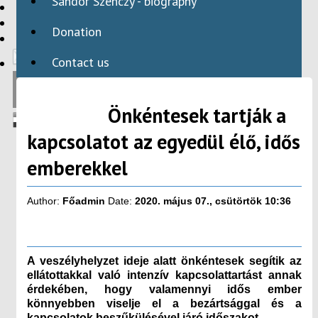
Sándor Szenczy - biography
HBAID
DOMESTIC PROGRAMS
Donation
INTERNATIONAL PROGRAMS
Contact us
Önkéntesek tartják a
kapcsolatot az egyedül élő, idős
emberekkel
Author:
Főadmin
Date:
2020. május 07., csütörtök 10:36
A veszélyhelyzet ideje alatt önkéntesek segítik az
ellátottakkal való intenzív kapcsolattartást annak
érdekében, hogy valamennyi idős ember
könnyebben viselje el a bezártsággal és a
kapcsolatok beszűkülésével járó időszakot.