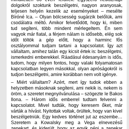
dolgokról szoktunk beszélgetni, nagyon aranyosak,
teljesen helyén kezelik az eseményeket – mesélte
Bíróné Ica. – Olyan bölcsesség sugárzik belőlük, ami
csodálatra méltó. Amikor felvetődött, hogy ki, miben
tud segíteni, több mindent mérlegeltem. Én sem
vagyok már fiatal, a férjem nálam is idősebb, elég sok
időt töltök a gép előtt, hogy a harminc fős
osztályommal tudjam tartani a kapcsolatot. Így azt
vállaltam, amihez talán egy kicsit értek is: beszélgetni,
ismerkedni emberekkel. Ráadásul édesanyám is idős,
tudom, hogy milyen fontos, hogy valaki folyamatosan
kapcsolatban legyen másokkal, olyan apróságokról is
tudjon beszélgetni, amire korábban nem volt igénye.
– Miért vállaltam? Azért, mert így tudok ebben a
helyzetben másoknak segíteni, ami nekik is, nekem is
öröm, a szeretet megnyilvánulása – szögezte le Bakos
Ilona. – Három idős emberrel tudtam felvenni a
kapcsolatot. Mivel tudták, hogy keresem őket, már
várták a hívást. Nyitottak voltak, örültek, hogy van kivel
beszélgetniük. Egy kedves történet jut az eszembe…
Szeretem a Kowalsky meg a Vega elnevezésű
zenekart, és kiderült, hogy az egyik néni a zenekar