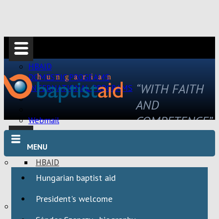
HBAID
DOMESTIC PROGRAMS
“WITH FAITH
INTERNATIONAL PROGRAMS
AND
COMPETENCE”
Webmail
MENU
HBAID
DOMESTIC PROGRAMS
Hungarian baptist aid
INTERNATIONAL PROGRAMS
President's welcome
Webmail