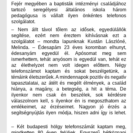
Fejér megyében a baptisták intézményi családjához
tartozó seregélyesi általános iskola három
pedagógusa is vállalt ilyen önkéntes telefonos
szolgálatot.
– Nem állt távol tőlem az idősek, egyedülállók
segítése, ezért nem éreztem kihívásnak ezt a
szolgálatot – mondta lapunknak Kustán Lászlóné,
Melinda. – Édesapám 23 éves koromban elhunyt,
édesanyám egyedül él. Apósomat meg sem
ismerhettem, tehát anyósom is egyedül van, tehát ez
az élethelyzet nem volt idegen előttem. Négy
telefonszámot kaptam és sokat beszélgetünk, a
témáink életszerűek. A mindennapok pozitív és negatív
tapasztalatai, az átélt és megélt élmények, a család
hiánya, a magány, a betegség, a hit a téma. De
ilyenkor nem csak én beszélek, sok kérdésre
válaszolnom kell, s ilyenkor én is megoszthatom az
emlékeimet, az érzéseimet. Nagyon jó érzés a
segítségnyújtás ilyen módja, hiszen adni így is lehet.
– Két budapesti hölgy telefonszámát kaptam meg,
mindketten 80 éven felüliek. Egyszerű hétköznapi