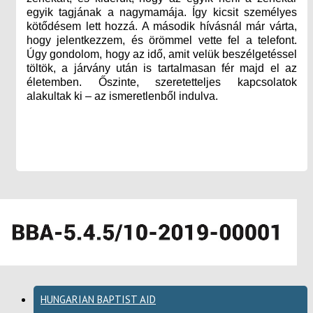
egyik tagjának a nagymamája. Így kicsit személyes
kötődésem lett hozzá. A második hívásnál már várta,
hogy jelentkezzem, és örömmel vette fel a telefont.
Úgy gondolom, hogy az idő, amit velük beszélgetéssel
töltök, a járvány után is tartalmasan fér majd el az
életemben. Őszinte, szeretetteljes kapcsolatok
alakultak ki – az ismeretlenből indulva.
HUNGARIAN BAPTIST AID