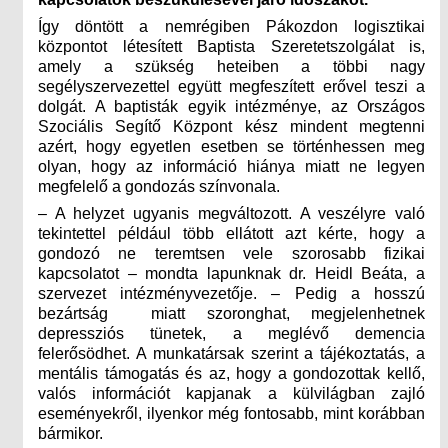
Így döntött a nemrégiben Pákozdon logisztikai
központot létesített Baptista Szeretetszolgálat is,
amely a szükség heteiben a többi nagy
segélyszervezettel együtt megfeszített erővel teszi a
dolgát. A baptisták egyik intézménye, az Országos
Szociális Segítő Központ kész mindent megtenni
azért, hogy egyetlen esetben se történhessen meg
olyan, hogy az információ hiánya miatt ne legyen
megfelelő a gondozás színvonala.
– A helyzet ugyanis megváltozott. A veszélyre való
tekintettel például több ellátott azt kérte, hogy a
gondozó ne teremtsen vele szorosabb fizikai
kapcsolatot – mondta lapunknak dr. Heidl Beáta, a
szervezet intézményvezetője. – Pedig a hosszú
bezártság miatt szoronghat, megjelenhetnek
depressziós tünetek, a meglévő demencia
felerősödhet. A munkatársak szerint a tájékoztatás, a
mentális támogatás és az, hogy a gondozottak kellő,
valós információt kapjanak a külvilágban zajló
eseményekről, ilyenkor még fontosabb, mint korábban
bármikor.