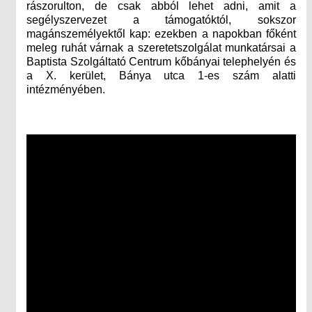
rászorulton, de csak abból lehet adni, amit a
segélyszervezet a támogatóktól, sokszor
magánszemélyektől kap: ezekben a napokban főként
meleg ruhát várnak a szeretetszolgálat munkatársai a
Baptista Szolgáltató Centrum kőbányai telephelyén és
a X. kerület, Bánya utca 1-es szám alatti
intézményében.