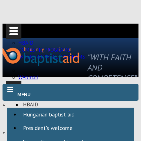
HBAID
DOMESTIC PROGRAMS
“WITH FAITH
INTERNATIONAL PROGRAMS
AND
COMPETENCE”
Webmail
MENU
HBAID
DOMESTIC PROGRAMS
Hungarian baptist aid
INTERNATIONAL PROGRAMS
President's welcome
Webmail