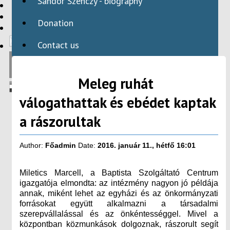
Sándor Szenczy - biography
HBAID
DOMESTIC PROGRAMS
Donation
INTERNATIONAL PROGRAMS
Contact us
Meleg ruhát
válogathattak és ebédet kaptak
a rászorultak
Author:
Főadmin
Date:
2016. január 11., hétfő 16:01
Miletics Marcell, a Baptista Szolgáltató Centrum
igazgatója elmondta: az intézmény nagyon jó példája
annak, miként lehet az egyházi és az önkormányzati
forrásokat együtt alkalmazni a társadalmi
szerepvállalással és az önkéntességgel. Mivel a
központban közmunkások dolgoznak, rászorult segít