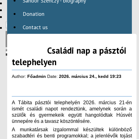
Sándor Szenczy - biography
HBAID
DOMESTIC PROGRAMS
Donation
INTERNATIONAL PROGRAMS
Contact us
Családi nap a pásztói
telephelyen
Author:
Főadmin
Date:
2026. március 24., kedd 19:23
A Tábita pásztói telephelyén 2026. március 21-én
ismét családi napot rendeztünk, amelynek során a
szülők és gyermekeik együtt hangolódtak Húsvét
ünnepére és a tavasz köszöntésére.
A munkatársak izgalommal készültek különböző
szabadtéri és benti programokkal; a jelenlévők tojást