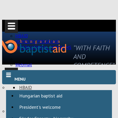
HBAID
DOMESTIC PROGRAMS
“WITH FAITH
INTERNATIONAL PROGRAMS
AND
COMPETENCE”
Webmail
MENU
HBAID
DOMESTIC PROGRAMS
Hungarian baptist aid
INTERNATIONAL PROGRAMS
President's welcome
Webmail