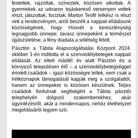
festettek, rajzoltak, színeztek, közösen alkottak. A
gyermekek az udvaron tojáskereső versenyen vettek
részt, játszottak, fociztak. Marton Teofil lelkész is részt
vett a rendezvényen, arról beszélt a nappali ellátásunk
közösségének, hogy Húsvét a kereszténység
legnagyobb ünnepe; tavasz ünnepeként a természet
újjászületése, a fény diadala a sötétség felett.
Pásztón a Tábita Alapszolgáltatási Központ 2024.
október 1-én indította el a szenvedélybetegek nappali
ellátását. Az eltelt másfél év alatt Pásztón és a
környező településen élő – a szenvedélybetegséggel
érintett családok – igazi közösségre leltek, nem csak a
hétköznapok támogatását kapják meg a szolgálattól,
hanem az ünnepekre is közösen készülnek. Teljes
családok fordulnak segítségért a Tábita pásztói
telephelyén dolgozó szakemberekhez, akár
ügyintézésről, akár a mindennapos, nehéz élethelyzet
megoldásáról legyen szó.