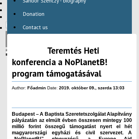
Sándor Szenczy - biography
HBAID
DOMESTIC PROGRAMS
Donation
INTERNATIONAL PROGRAMS
Contact us
Teremtés Heti
konferencia a NoPlanetB!
program támogatásával
Author:
Főadmin
Date:
2019. október 09., szerda 13:03
Budapest – A Baptista Szeretetszolgálat Alapítvány
pályázatán az elmúlt évben összesen mintegy 100
millió forint összegű támogatást nyert el hét
magyarországi egyházi és civil szervezet. A
„NoPlanetB!” elnevezésű, a Europe Aid