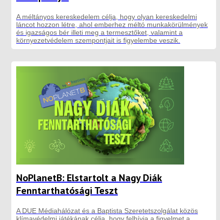
A méltányos kereskedelem célja, hogy olyan kereskedelmi
láncot hozzon létre, ahol emberhez méltó munkakörülmények
és igazságos bér illeti meg a termesztőket, valamint a
környezetvédelem szempontjait is figyelembe veszik.
NoPlanetB: Elstartolt a Nagy Diák
Fenntarthatósági Teszt
A DUE Médiahálózat és a Baptista Szeretetszolgálat közös
klímavédelmi játékának célja, hogy felhívja a figyelmet a