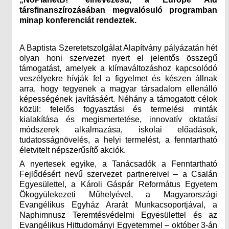
társfinanszírozásában megvalósuló programban
minap konferenciát rendeztek.
A Baptista Szeretetszolgálat Alapítvány pályázatán hét
olyan honi szervezet nyert el jelentős összegű
támogatást, amelyek a klímaváltozáshoz kapcsolódó
veszélyekre hívják fel a figyelmet és készen állnak
arra, hogy tegyenek a magyar társadalom ellenálló
képességének javításáért. Néhány a támogatott célok
közül: felelős fogyasztási és termelési minták
kialakítása és megismertetése, innovatív oktatási
módszerek alkalmazása, iskolai előadások,
tudatosságnövelés, a helyi termelést, a fenntartható
életvitelt népszerűsítő akciók.
A nyertesek egyike, a Tanácsadók a Fenntartható
Fejlődésért nevű szervezet partnereivel – a Csalán
Egyesülettel, a Károli Gáspár Református Egyetem
Ökogyülekezeti Műhelyével, a Magyarországi
Evangélikus Egyház Ararát Munkacsoportjával, a
Naphimnusz Teremtésvédelmi Egyesülettel és az
Evangélikus Hittudományi Egyetemmel – október 3-án