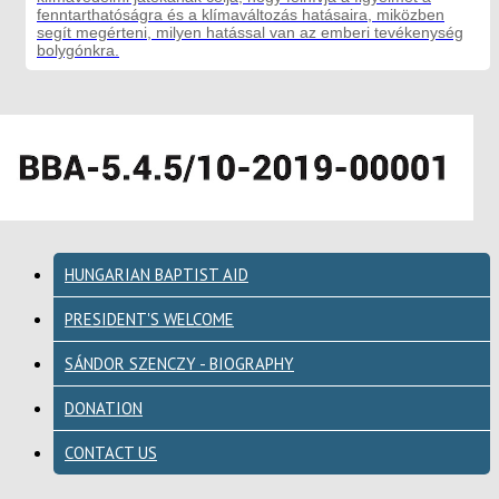
fenntarthatóságra és a klímaváltozás hatásaira, miközben
segít megérteni, milyen hatással van az emberi tevékenység
bolygónkra.
HUNGARIAN BAPTIST AID
PRESIDENT'S WELCOME
SÁNDOR SZENCZY - BIOGRAPHY
DONATION
CONTACT US