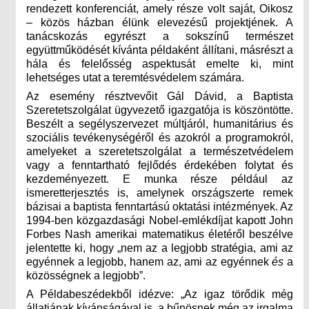
rendezett konferenciát, amely része volt saját, Oikosz
– közös házban élünk elevezésű projektjének. A
tanácskozás egyrészt a sokszínű természet
együttműködését kívánta példaként állítani, másrészt a
hála és felelősség aspektusát emelte ki, mint
lehetséges utat a teremtésvédelem számára.
Az esemény résztvevőit Gál Dávid, a Baptista
Szeretetszolgálat ügyvezető igazgatója is köszöntötte.
Beszélt a segélyszervezet múltjáról, humanitárius és
szociális tevékenységéről és azokról a programokról,
amelyeket a szeretetszolgálat a természetvédelem
vagy a fenntartható fejlődés érdekében folytat és
kezdeményezett. E munka része például az
ismeretterjesztés is, amelynek országszerte remek
bázisai a baptista fenntartású oktatási intézmények. Az
1994-ben közgazdasági Nobel-emlékdíjat kapott John
Forbes Nash amerikai matematikus életéről beszélve
jelentette ki, hogy „nem az a legjobb stratégia, ami az
egyénnek a legjobb, hanem az, ami az egyénnek
és
a
közösségnek a legjobb”.
A Példabeszédekből idézve: „Az igaz törődik még
állatjának kívánságával is, a bűnösnek még az irgalma