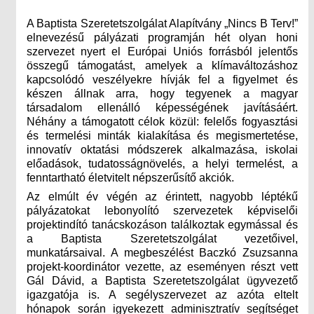
A Baptista Szeretetszolgálat Alapítvány „Nincs B Terv!”
elnevezésű pályázati programján hét olyan honi
szervezet nyert el Európai Uniós forrásból jelentős
összegű támogatást, amelyek a klímaváltozáshoz
kapcsolódó veszélyekre hívják fel a figyelmet és
készen állnak arra, hogy tegyenek a magyar
társadalom ellenálló képességének javításáért.
Néhány a támogatott célok közül: felelős fogyasztási
és termelési minták kialakítása és megismertetése,
innovatív oktatási módszerek alkalmazása, iskolai
előadások, tudatosságnövelés, a helyi termelést, a
fenntartható életvitelt népszerűsítő akciók.
Az elmúlt év végén az érintett, nagyobb léptékű
pályázatokat lebonyolító szervezetek képviselői
projektindító tanácskozáson találkoztak egymással és
a Baptista Szeretetszolgálat vezetőivel,
munkatársaival. A megbeszélést Baczkó Zsuzsanna
projekt-koordinátor vezette, az eseményen részt vett
Gál Dávid, a Baptista Szeretetszolgálat ügyvezető
igazgatója is. A segélyszervezet az azóta eltelt
hónapok során igyekezett adminisztratív segítséget