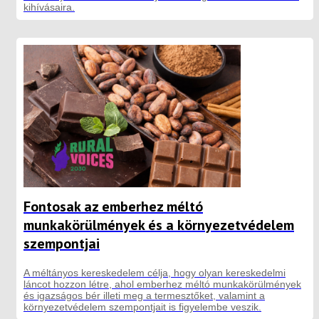
kihívásaira.
Fontosak az emberhez méltó
munkakörülmények és a környezetvédelem
szempontjai
A méltányos kereskedelem célja, hogy olyan kereskedelmi
láncot hozzon létre, ahol emberhez méltó munkakörülmények
és igazságos bér illeti meg a termesztőket, valamint a
környezetvédelem szempontjait is figyelembe veszik.