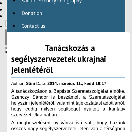
Sándor Szenczy - biography
HBAID
DOMESTIC PROGRAMS
Donation
INTERNATIONAL PROGRAMS
Contact us
Tanácskozás a
segélyszervezetek ukrajnai
jelenlétéről
Author:
Süni
Date:
2014. március 11., kedd 16:17
A tanácskozáson a Baptista Szeretetszolgálat elnöke,
Szenczy Sándor is beszámolt a Szeretetszolgálat
helyszíni jelenlétéről, valamint tájékoztatást adott arról,
hogy eddig milyen segítséget nyújtott a karitatív
szervezet Ukrajnában.
A megbeszélésen nyilvánvalóvá vált, hogy hazánk
összes nagy segélyszervezete jelen van a térségben