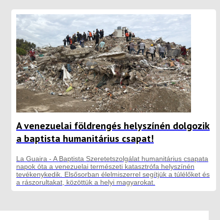
A venezuelai földrengés helyszínén dolgozik
a baptista humanitárius csapat!
La Guaira - A Baptista Szeretetszolgálat humanitárius csapata
napok óta a venezuelai természeti katasztrófa helyszínén
tevékenykedik. Elsősorban élelmiszerrel segítjük a túlélőket és
a rászorultakat, közöttük a helyi magyarokat.