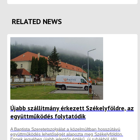
RELATED NEWS
Újabb szállítmány érkezett Székelyföldre, az
együttműködés folytatódik
A Baptista Szeretetszolgálat a közelmúltban hosszútávú
együttműködés lehetőségét alapozta meg Székelyföldön.
Ennek jegyében újabb jelentős értékű, új ruhákból álló