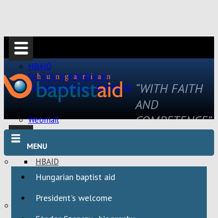
HBAID
DOMESTIC PROGRAMS
“WITH FAITH
INTERNATIONAL PROGRAMS
AND
COMPETENCE”
Webmail
MENU
HBAID
DOMESTIC PROGRAMS
Hungarian baptist aid
INTERNATIONAL PROGRAMS
President's welcome
Webmail