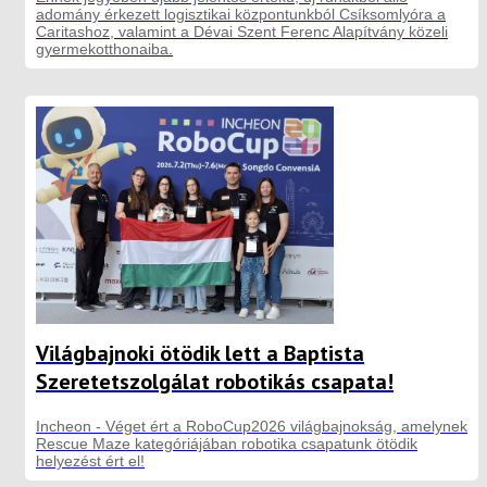
adomány érkezett logisztikai központunkból Csíksomlyóra a
Caritashoz, valamint a Dévai Szent Ferenc Alapítvány közeli
gyermekotthonaiba.
Világbajnoki ötödik lett a Baptista
Szeretetszolgálat robotikás csapata!
Incheon - Véget ért a RoboCup2026 világbajnokság, amelynek
Rescue Maze kategóriájában robotika csapatunk ötödik
helyezést ért el!