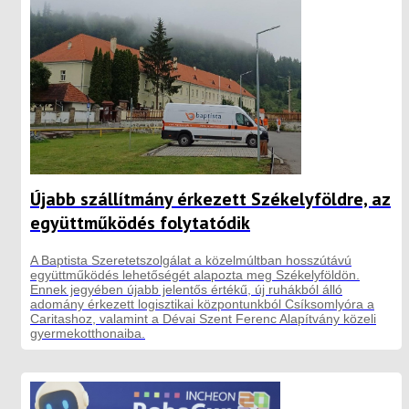
Újabb szállítmány érkezett Székelyföldre, az
együttműködés folytatódik
A Baptista Szeretetszolgálat a közelmúltban hosszútávú
együttműködés lehetőségét alapozta meg Székelyföldön.
Ennek jegyében újabb jelentős értékű, új ruhákból álló
adomány érkezett logisztikai központunkból Csíksomlyóra a
Caritashoz, valamint a Dévai Szent Ferenc Alapítvány közeli
gyermekotthonaiba.