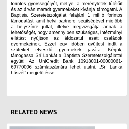
forintos gyorssegélyét, mellyel a merényletek túlélőit
és az árván maradt gyermekeket kívánja támogatni. A
Baptista Szeretetszolgálat felajánl 1 millió forintos
támogatást, amit helyi partnerei segítségével mielőbb
a helyszínre juttat, illetve megvizsgálja annak a
lehetőségét, hogy amennyiben szükséges, intézményi
ellátást nyújtson az áldozatul esett családok
gyermekeinek. Ezzel egy időben gyűjtést indít a
szüleiket elvesztő gyermekek javára. Kérjük,
támogassa Srí Lankát a Baptista Szeretetszolgálattal
együtt! Az UniCredit Bank 10918001-00000061-
69770006 számlaszámára lehet utalni, „Srí Lanka
húsvét” megjelöléssel.
RELATED NEWS