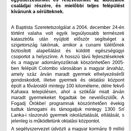
családjai részére, és mielőbbi teljes felépülést
kívánunk a sérülteknek.
A Baptista Szeretetszolgálat a 2004. december 24-én
történt valaha volt egyik legsúlyosabb természeti
katasztrófa után nyújtott először segítséget a
szigetország lakóinak, amikor a cunami túlélőinek
biztosított alapellátást és küldött egészségügyi
csoportot a helyszínre. A hosszú távú fejlesztéseknek
és a magyar adományozóknak köszönhetően 2005-
ben felépült Colombo városában a magyar árvaház,
amely száz árván maradt gyermek elhelyezéséről
gondoskodott, illetve gyermek és oktatási központ
épült a fővárostól mintegy 100 kilométerre, délre fekvő
Kahawa településen, ahol a szökőár miatt árván
maradt gyermekeket fogadtak be nevelőszülők. A
Fogadj Örökbe! programnak köszönhetően évekig
tudtuk támogatni és támogatjuk mintegy 1300 Srí
Lanka-i rászoruló gyermek iskoláztatását, ellátását, s
jelenleg is működtetünk oktatási központot.
A segélyszervezet üdvözli a magyar kormány 9 millió