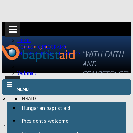
HBAID
DOMESTIC PROGRAMS
“WITH FAITH
INTERNATIONAL PROGRAMS
AND
COMPETENCE”
Webmail
MENU
HBAID
DOMESTIC PROGRAMS
Hungarian baptist aid
INTERNATIONAL PROGRAMS
President's welcome
Webmail