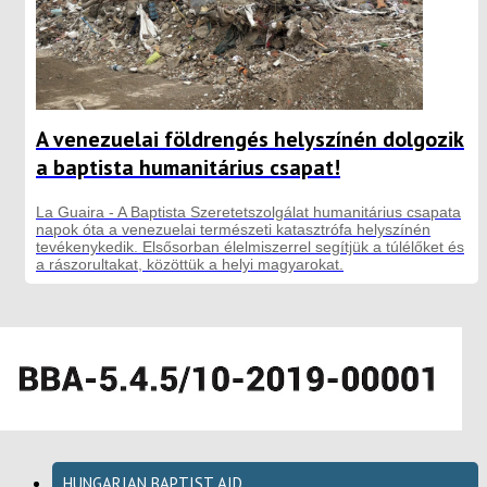
A venezuelai földrengés helyszínén dolgozik
a baptista humanitárius csapat!
La Guaira - A Baptista Szeretetszolgálat humanitárius csapata
napok óta a venezuelai természeti katasztrófa helyszínén
tevékenykedik. Elsősorban élelmiszerrel segítjük a túlélőket és
a rászorultakat, közöttük a helyi magyarokat.
HUNGARIAN BAPTIST AID