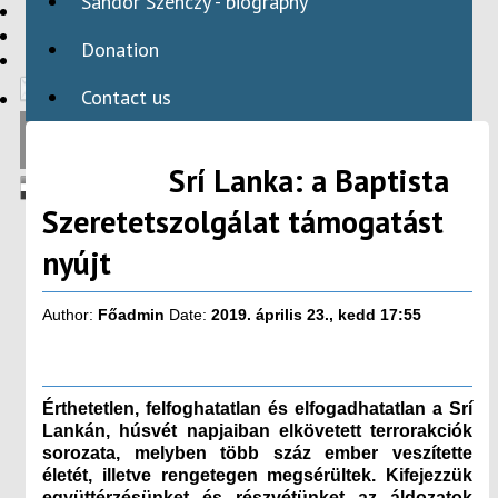
Sándor Szenczy - biography
HBAID
DOMESTIC PROGRAMS
Donation
INTERNATIONAL PROGRAMS
Contact us
Srí Lanka: a Baptista
Szeretetszolgálat támogatást
nyújt
Author:
Főadmin
Date:
2019. április 23., kedd 17:55
Érthetetlen, felfoghatatlan és elfogadhatatlan a Srí
Lankán, húsvét napjaiban elkövetett terrorakciók
sorozata, melyben több száz ember veszítette
életét, illetve rengetegen megsérültek. Kifejezzük
együttérzésünket és részvétünket az áldozatok