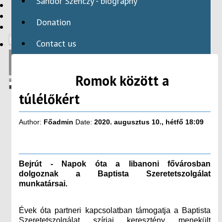
Sándor Szenczy - biography
HBAID
DOMESTIC PROGRAMS
Donation
INTERNATIONAL PROGRAMS
Contact us
Romok között a
túlélőkért
Author:
Főadmin
Date:
2020. augusztus 10., hétfő 18:09
Bejrút - Napok óta a libanoni fővárosban
dolgoznak a Baptista Szeretetszolgálat
munkatársai.
Évek óta partneri kapcsolatban támogatja a Baptista
Szeretetszolgálat szíriai keresztény menekült