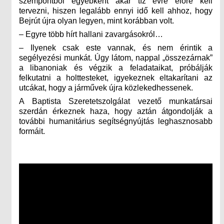
szempontból egyébként akár tíz évre előre kell
tervezni, hiszen legalább ennyi idő kell ahhoz, hogy
Bejrút újra olyan legyen, mint korábban volt.
– Egyre több hírt hallani zavargásokról…
– Ilyenek csak este vannak, és nem érintik a
segélyezési munkát. Úgy látom, nappal „összezárnak”
a libanoniak és végzik a feladataikat, próbálják
felkutatni a holttesteket, igyekeznek eltakarítani az
utcákat, hogy a járművek újra közlekedhessenek.
A Baptista Szeretetszolgálat vezető munkatársai
szerdán érkeznek haza, hogy aztán átgondolják a
további humanitárius segítségnyújtás leghasznosabb
formáit.