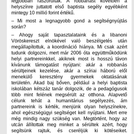
legjobban rászorultak. A robbanást követően a
helyszínre juttatott első baptista segély egyébként
mintegy 10 millió forint értékű.
– Mi most a legnagyobb gond a segítségnyújtás
során?
– Ahogy saját tapasztalataink és a libanoni
Vöröskereszt elnökével való beszélgetés után
megállapítottuk, a koordináció hiánya. Mi csak azért
tudunk dolgozni, mert már 2006 óta együttműködünk
helyi partnereinkkel, akiknek most is hosszú távon
kívánunk támogatást nyújtani: akár a robbanás
sérültjeinek kezelése, akár a szíriai háború elől
menekülő keresztény gyermekek oktatásának
területén. Akad baj bőven, például a helyi baptista
iskolában kétszáz tanár dolgozik, de a pedagógusok
több mint felének megsérült az otthona. Alapvető
célunk tehát a humanitárius segélyezés, ám
partnereink is kérték, menjünk olyan helyszínekre,
ahol egészségügyi segítséget kell nyújtani. Mert erre
még mindig nagy szükség van. Megtörtént, hogy az
utcán állítottak meg minket a sérültek azért, hogy
segítsünk rajtuk, és cseréljük ki kötéseiket.