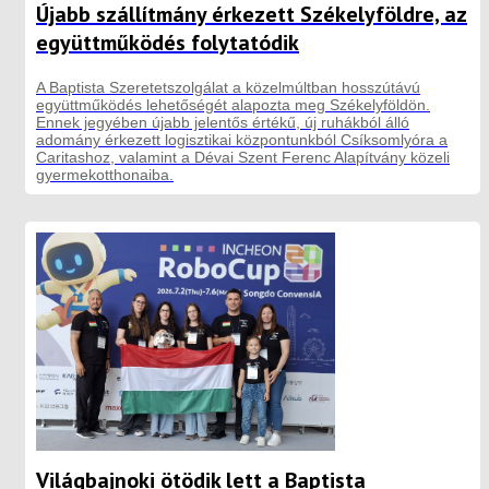
Újabb szállítmány érkezett Székelyföldre, az
együttműködés folytatódik
A Baptista Szeretetszolgálat a közelmúltban hosszútávú
együttműködés lehetőségét alapozta meg Székelyföldön.
Ennek jegyében újabb jelentős értékű, új ruhákból álló
adomány érkezett logisztikai központunkból Csíksomlyóra a
Caritashoz, valamint a Dévai Szent Ferenc Alapítvány közeli
gyermekotthonaiba.
Világbajnoki ötödik lett a Baptista