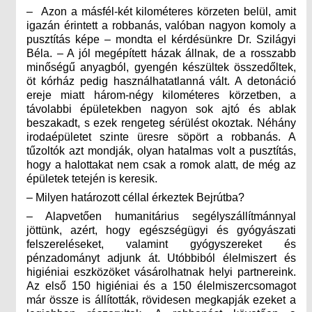
– Azon a másfél-két kilométeres körzeten belül, amit
igazán érintett a robbanás, valóban nagyon komoly a
pusztítás képe – mondta el kérdésünkre Dr. Szilágyi
Béla. – A jól megépített házak állnak, de a rosszabb
minőségű anyagból, gyengén készültek összedőltek,
öt kórház pedig használhatatlanná vált. A detonáció
ereje miatt három-négy kilométeres körzetben, a
távolabbi épületekben nagyon sok ajtó és ablak
beszakadt, s ezek rengeteg sérülést okoztak. Néhány
irodaépületet szinte üresre söpört a robbanás. A
tűzoltók azt mondják, olyan hatalmas volt a pusztítás,
hogy a halottakat nem csak a romok alatt, de még az
épületek tetején is keresik.
– Milyen határozott céllal érkeztek Bejrútba?
– Alapvetően humanitárius segélyszállítmánnyal
jöttünk, azért, hogy egészségügyi és gyógyászati
felszereléseket, valamint gyógyszereket és
pénzadományt adjunk át. Utóbbiból élelmiszert és
higiéniai eszközöket vásárolhatnak helyi partnereink.
Az első 150 higiéniai és a 150 élelmiszercsomagot
már össze is állították, rövidesen megkapják ezeket a