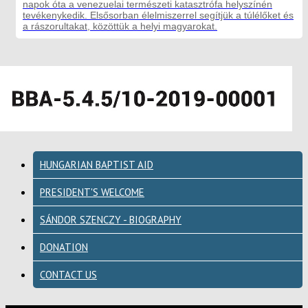
napok óta a venezuelai természeti katasztrófa helyszínén
tevékenykedik. Elsősorban élelmiszerrel segítjük a túlélőket és
a rászorultakat, közöttük a helyi magyarokat.
HUNGARIAN BAPTIST AID
PRESIDENT'S WELCOME
SÁNDOR SZENCZY - BIOGRAPHY
DONATION
CONTACT US