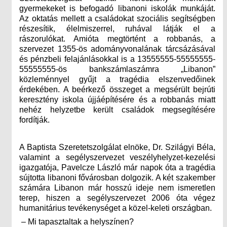
gyermekeket is befogadó libanoni iskolák munkáját.
Az oktatás mellett a családokat szociális segítségben
részesítik, élelmiszerrel, ruhával látják el a
rászorulókat. Amióta megtörtént a robbanás, a
szervezet 1355-ös adományvonalának tárcsázásával
és pénzbeli felajánlásokkal is a
13555555-55555555-
55555555-ös bankszámlaszámra „Libanon”
közleménnyel
gyűjt a tragédia elszenvedőinek
érdekében. A beérkező összeget a megsérült bejrúti
keresztény iskola újjáépítésére és a robbanás miatt
nehéz helyzetbe került családok megsegítésére
fordítják.
A Baptista Szeretetszolgálat elnöke, Dr. Szilágyi Béla,
valamint a segélyszervezet veszélyhelyzet-kezelési
igazgatója, Pavelcze László már napok óta a tragédia
sújtotta libanoni fővárosban dolgozik. A két szakember
számára Libanon már hosszú ideje nem ismeretlen
terep, hiszen a segélyszervezet 2006 óta végez
humanitárius tevékenységet a közel-keleti országban.
– Mi tapasztaltak a helyszínen?