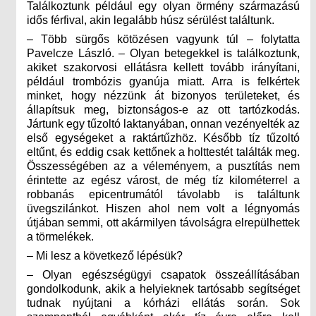
Találkoztunk például egy olyan örmény származású
idős férfival, akin legalább húsz sérülést találtunk.
– Több sürgős kötözésen vagyunk túl – folytatta
Pavelcze László. – Olyan betegekkel is találkoztunk,
akiket szakorvosi ellátásra kellett tovább irányítani,
például trombózis gyanúja miatt. Arra is felkértek
minket, hogy nézzünk át bizonyos területeket, és
állapítsuk meg, biztonságos-e az ott tartózkodás.
Jártunk egy tűzoltó laktanyában, onnan vezényelték az
első egységeket a raktártűzhöz. Később tíz tűzoltó
eltűnt, és eddig csak kettőnek a holttestét találták meg.
Összességében az a véleményem, a pusztítás nem
érintette az egész várost, de még tíz kilométerrel a
robbanás epicentrumától távolabb is találtunk
üvegszilánkot. Hiszen ahol nem volt a légnyomás
útjában semmi, ott akármilyen távolságra elrepülhettek
a törmelékek.
– Mi lesz a következő lépésük?
– Olyan egészségügyi csapatok összeállításában
gondolkodunk, akik a helyieknek tartósabb segítséget
tudnak nyújtani a kórházi ellátás során. Sok