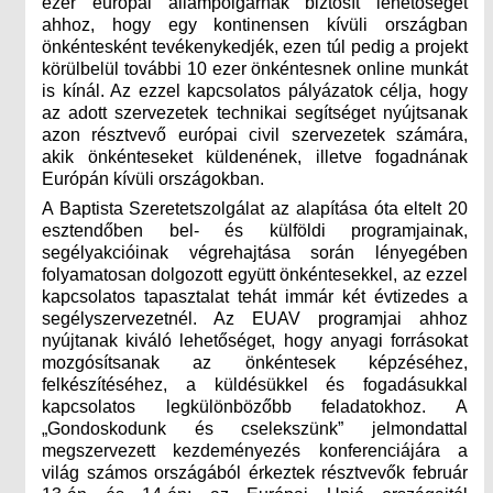
ezer európai állampolgárnak biztosít lehetőséget
ahhoz, hogy egy kontinensen kívüli országban
önkéntesként tevékenykedjék, ezen túl pedig a projekt
körülbelül további 10 ezer önkéntesnek online munkát
is kínál. Az ezzel kapcsolatos pályázatok célja, hogy
az adott szervezetek technikai segítséget nyújtsanak
azon résztvevő európai civil szervezetek számára,
akik önkénteseket küldenének, illetve fogadnának
Európán kívüli országokban.
A Baptista Szeretetszolgálat az alapítása óta eltelt 20
esztendőben bel- és külföldi programjainak,
segélyakcióinak végrehajtása során lényegében
folyamatosan dolgozott együtt önkéntesekkel, az ezzel
kapcsolatos tapasztalat tehát immár két évtizedes a
segélyszervezetnél. Az EUAV programjai ahhoz
nyújtanak kiváló lehetőséget, hogy anyagi forrásokat
mozgósítsanak az önkéntesek képzéséhez,
felkészítéséhez, a küldésükkel és fogadásukkal
kapcsolatos legkülönbözőbb feladatokhoz. A
„Gondoskodunk és cselekszünk” jelmondattal
megszervezett kezdeményezés konferenciájára a
világ számos országából érkeztek résztvevők február