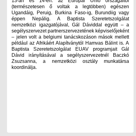
13-án és 14-én: az Európai Unió országaitól
(természetesen ő voltak a legtöbben) egészen
Ugandáig, Peruig, Burkina Faso-ig, Burundiig vagy
éppen Nepálig. A Baptista Szeretetszolgálat
nemzetközi igazgatójával, Gál Dáviddal együtt – a
segélyszervezet partnerszervezetének képviselőjeként
– jelen volt a belgiumi tanácskozáson mások mellett
például az Afrikáért Alapítványtól Hamvas Bálint is. A
Baptista Szeretetszolgálat EUAV programjait Gál
Dávid irányításával a segélyszervezetnél Baczkó
Zsuzsanna, a nemzetközi osztály munkatársa
koordinálja.