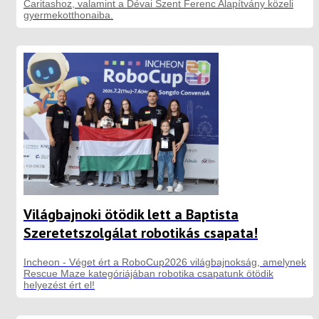
Caritashoz, valamint a Dévai Szent Ferenc Alapítvány közeli
gyermekotthonaiba.
Világbajnoki ötödik lett a Baptista
Szeretetszolgálat robotikás csapata!
Incheon - Véget ért a RoboCup2026 világbajnokság, amelynek
Rescue Maze kategóriájában robotika csapatunk ötödik
helyezést ért el!