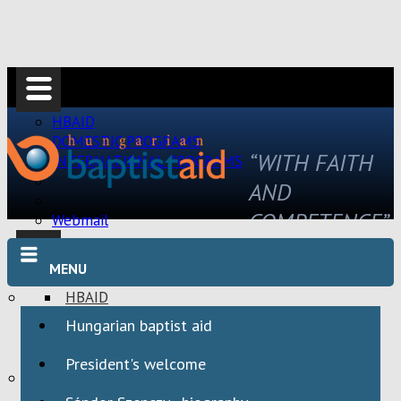
HBAID
DOMESTIC PROGRAMS
“WITH FAITH
INTERNATIONAL PROGRAMS
AND
COMPETENCE”
Webmail
MENU
HBAID
DOMESTIC PROGRAMS
Hungarian baptist aid
INTERNATIONAL PROGRAMS
President's welcome
Webmail