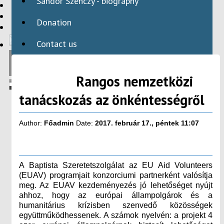
Sándor Szenczy - biography
HBAID
DOMESTIC PROGRAMS
Donation
INTERNATIONAL PROGRAMS
Contact us
Rangos nemzetközi
tanácskozás az önkéntességről
Author:
Főadmin
Date:
2017. február 17., péntek 11:07
A Baptista Szeretetszolgálat az EU Aid Volunteers
(EUAV) programjait konzorciumi partnerként valósítja
meg. Az EUAV kezdeményezés jó lehetőséget nyújt
ahhoz, hogy az európai állampolgárok és a
humanitárius krízisben szenvedő közösségek
együttműködhessenek. A számok nyelvén: a projekt 4