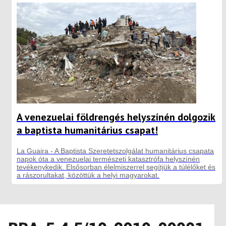
A venezuelai földrengés helyszínén dolgozik
a baptista humanitárius csapat!
La Guaira - A Baptista Szeretetszolgálat humanitárius csapata
napok óta a venezuelai természeti katasztrófa helyszínén
tevékenykedik. Elsősorban élelmiszerrel segítjük a túlélőket és
a rászorultakat, közöttük a helyi magyarokat.