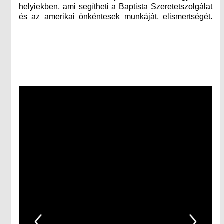
helyiekben, ami segítheti a Baptista Szeretetszolgálat
és az amerikai önkéntesek munkáját, elismertségét.