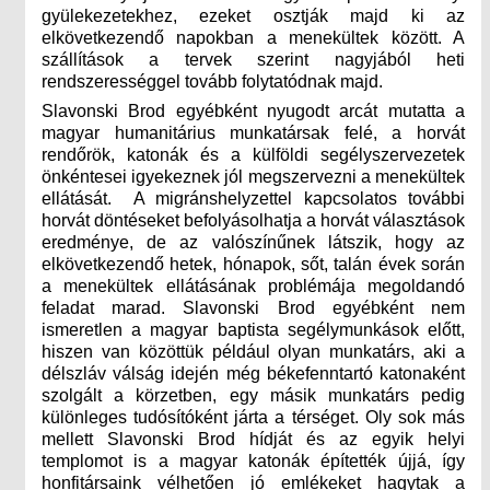
gyülekezetekhez, ezeket osztják majd ki az
elkövetkezendő napokban a menekültek között. A
szállítások a tervek szerint nagyjából heti
rendszerességgel tovább folytatódnak majd.
Slavonski Brod egyébként nyugodt arcát mutatta a
magyar humanitárius munkatársak felé, a horvát
rendőrök, katonák és a külföldi segélyszervezetek
önkéntesei igyekeznek jól megszervezni a menekültek
ellátását. A migránshelyzettel kapcsolatos további
horvát döntéseket befolyásolhatja a horvát választások
eredménye, de az valószínűnek látszik, hogy az
elkövetkezendő hetek, hónapok, sőt, talán évek során
a menekültek ellátásának problémája megoldandó
feladat marad. Slavonski Brod egyébként nem
ismeretlen a magyar baptista segélymunkások előtt,
hiszen van közöttük például olyan munkatárs, aki a
délszláv válság idején még békefenntartó katonaként
szolgált a körzetben, egy másik munkatárs pedig
különleges tudósítóként járta a térséget. Oly sok más
mellett Slavonski Brod hídját és az egyik helyi
templomot is a magyar katonák építették újjá, így
honfitársaink vélhetően jó emlékeket hagytak a