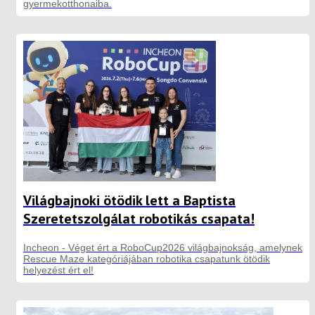
gyermekotthonaiba.
Világbajnoki ötödik lett a Baptista
Szeretetszolgálat robotikás csapata!
Incheon - Véget ért a RoboCup2026 világbajnokság, amelynek
Rescue Maze kategóriájában robotika csapatunk ötödik
helyezést ért el!