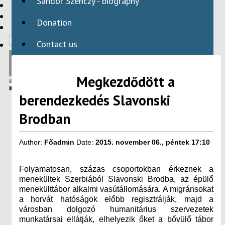
Sándor Szenczy - biography
HBAID
DOMESTIC PROGRAMS
Donation
INTERNATIONAL PROGRAMS
Contact us
Megkezdődött a
berendezkedés Slavonski
Brodban
Author:
Főadmin
Date:
2015. november 06., péntek 17:10
Folyamatosan, százas csoportokban érkeznek a
menekültek Szerbiából Slavonski Brodba, az épülő
menekülttábor alkalmi vasútállomására. A migránsokat
a horvát hatóságok előbb regisztrálják, majd a
városban dolgozó humanitárius szervezetek
munkatársai ellátják, elhelyezik őket a bővülő tábor