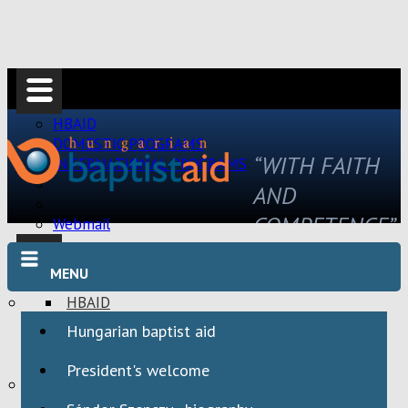
HBAID
DOMESTIC PROGRAMS
“WITH FAITH
INTERNATIONAL PROGRAMS
AND
COMPETENCE”
Webmail
MENU
HBAID
DOMESTIC PROGRAMS
Hungarian baptist aid
INTERNATIONAL PROGRAMS
President's welcome
Webmail