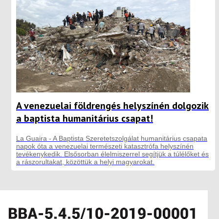
A venezuelai földrengés helyszínén dolgozik
a baptista humanitárius csapat!
La Guaira - A Baptista Szeretetszolgálat humanitárius csapata
napok óta a venezuelai természeti katasztrófa helyszínén
tevékenykedik. Elsősorban élelmiszerrel segítjük a túlélőket és
a rászorultakat, közöttük a helyi magyarokat.