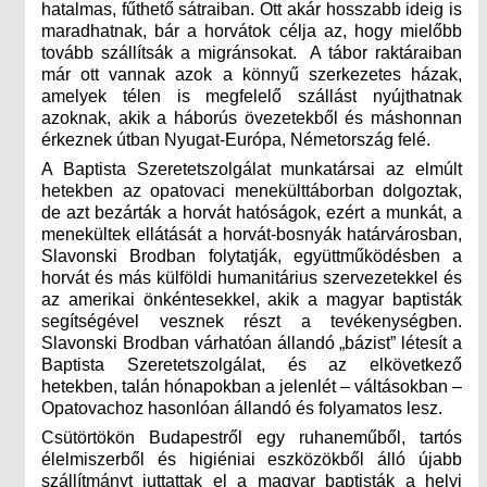
hatalmas, fűthető sátraiban. Ott akár hosszabb ideig is
maradhatnak, bár a horvátok célja az, hogy mielőbb
tovább szállítsák a migránsokat. A tábor raktáraiban
már ott vannak azok a könnyű szerkezetes házak,
amelyek télen is megfelelő szállást nyújthatnak
azoknak, akik a háborús övezetekből és máshonnan
érkeznek útban Nyugat-Európa, Németország felé.
A Baptista Szeretetszolgálat munkatársai az elmúlt
hetekben az opatovaci menekülttáborban dolgoztak,
de azt bezárták a horvát hatóságok, ezért a munkát, a
menekültek ellátását a horvát-bosnyák határvárosban,
Slavonski Brodban folytatják, együttműködésben a
horvát és más külföldi humanitárius szervezetekkel és
az amerikai önkéntesekkel, akik a magyar baptisták
segítségével vesznek részt a tevékenységben.
Slavonski Brodban várhatóan állandó „bázist” létesít a
Baptista Szeretetszolgálat, és az elkövetkező
hetekben, talán hónapokban a jelenlét – váltásokban ­–
Opatovachoz hasonlóan állandó és folyamatos lesz.
Csütörtökön Budapestről egy ruhaneműből, tartós
élelmiszerből és higiéniai eszközökből álló újabb
szállítmányt juttattak el a magyar baptisták a helyi