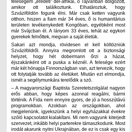
feleségem „eredeti” dél-afrikai, ő Tajvanban dolgozott,
amikor ott találkoztunk. Elhatároztuk, hogy
Szváziföldön fogunk élni. Már csak ketten vagyunk
otthon, hiszen a fiam már 34 éves, ő is humanitárius
területen tevékenykedett Kongóban, egyébként most
már Svájcban él. A lányom 33 éves, tehát az egykori
gyerekek felnőttek, megvan a saját életük.
Sakari azt mondja, rövidesen el kell költözniük
Szváziföldről. Annyira megromlott ott a biztonsági
helyzet, hogy hét dobermann őrzi a házat,
éjszakánként ott a puska a kéznél. A felesége ezért
már két hónapja Finnországban van, azt tervezik, hogy
ott folytatják tovább az életüket. Miután ezt elmondja,
ismét a segélymunkára terelődik a szó.
– A magyarországi Baptista Szeretetszolgálat nagyon
erős abban, hogy képes azonnal reagálni, bármi
történik. A Fida nem ennyire gyors, de jó a hosszútávú
programokban. Azokban az országokban, ahol
megjelenünk, igyekszünk a helyi egyházakkal évekre
szóló kapcsolatot kialakítani. Mi nem vagyunk kiterjedt
szervezet, inkább helyi parterekre támaszkodunk. Most
irodát akarunk nyitni Ukrajnában, de ez is csak egy kis