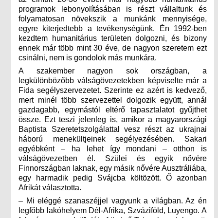
programok lebonyolításában is részt vállaltunk és
folyamatosan növekszik a munkánk mennyisége,
egyre kiterjedtebb a tevékenységünk. Én 1992-ben
kezdtem humanitárius területen dolgozni, és bizony
ennek már több mint 30 éve, de nagyon szeretem ezt
csinálni, nem is gondolok más munkára.
A szakember nagyon sok országban, a
legkülönbözőbb válságövezetekben képviselte már a
Fida segélyszervezetet. Szerinte ez azért is kedvező,
mert minél több szervezettel dolgozik együtt, annál
gazdagabb, egymástól eltérő tapasztalatot gyűjthet
össze. Ezt teszi jelenleg is, amikor a magyarországi
Baptista Szeretetszolgálattal vesz részt az ukrajnai
háború menekültjeinek segélyezésében. Sakari
egyébként – ha lehet így mondani – otthon is
válságövezetben él. Szülei és egyik nővére
Finnországban laknak, egy másik nővére Ausztráliába,
egy harmadik pedig Svájcba költözött. Ő azonban
Afrikát választotta.
– Mi eléggé szanaszéjjel vagyunk a világban. Az én
legfőbb lakóhelyem Dél-Afrika, Szváziföld, Luyengo. A