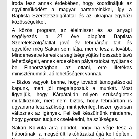
iroda lesz annak érdekében, hogy koordináljuk az
együttműködést a magyar partnereinkkel, így a
Baptista Szeretetszolgálattal és az ukrajnai egyházi
közösségekkel.
A közös program, az élelmiszer és az anyagi
segélyezés a 27 éve alapított Baptista
Szeretetszolgálattal jövő év februárjáig tart, és
egyelőre még Sakari sem látja, merre lesz a tovább.
Mindenesetre keresik a segítségnyújtás hosszabb távú
lehetőségeit, ennek érdekében pályázatokat nyújtanak
be Finnországban, az ottani, erre illetékes
minisztériumnál. Jó lehetőségeik vannak.
– Biztos vagyok benne, hogy további támogatásokat
kapunk, mert jól megalapoztuk a munkát. Most
figyeljük, hogy Kárpátalján milyen szükségletek
mutatkoznak, mert nem biztos, hogy februárban is
ugyanarra lesz szükség, mint jelenleg, hiszen gyorsan
változnak az igények. Fel kell készülnünk mindenre,
hogy gyorsan tudjunk cselekedni, ha szükséges.
Sakari Koivula arra gondol, hogy ha vége lesz a
háborúnak, a megsérült lakóházakat újjá kell építeni.