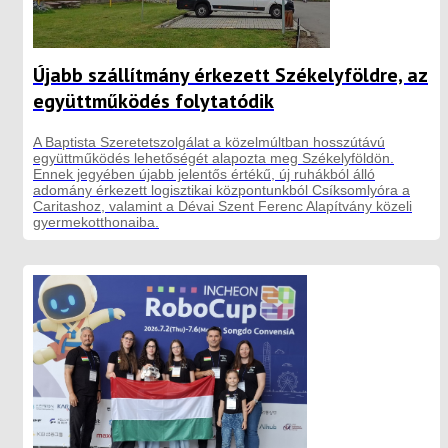
Újabb szállítmány érkezett Székelyföldre, az
együttműködés folytatódik
A Baptista Szeretetszolgálat a közelmúltban hosszútávú
együttműködés lehetőségét alapozta meg Székelyföldön.
Ennek jegyében újabb jelentős értékű, új ruhákból álló
adomány érkezett logisztikai központunkból Csíksomlyóra a
Caritashoz, valamint a Dévai Szent Ferenc Alapítvány közeli
gyermekotthonaiba.