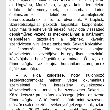
az Ungvárra, Munkácsra, vagy a keleti területekre
induló küldeményeknek, elsősorban tartós
élelmiszernek, télidőben áramfejlesztő
berendezéseknek is ez az útvonaluk. A Baptista
Szeretetszolgálat pákozdi logisztikai központjából
vagy más telephelyeiről érkező, vagy oda visszatérő
gépjárművek vezetői is meg-megállnak a határmenti
településen gázolajért a gépnek, kávéért,
szendvicsért, virsliért az embernek. Sakari Koivulával,
a finnországi Fida segélyszervezet ukrajnai
képviseletének vezetőjével is egy ilyen benzinkút
kávézójában beszélgettünk a minap. Ő az, aki
Finnországban az ukrajnai humanitárius programok
útját koordinálja.
– A Fida küldetése, hogy különböző
segélyprogramokat hajtson végre ökumenikus
szemlélettel, finn keresztény gyülekezetek
képviseletében – mutatta be szervezetét Sakari. –
Közel kétszáz protestáns közösséget jelent ez szerte
Finnországban. A történetünk több mint százéves,
először csak missziós tevékenységet végeztünk, aztán
az elmúlt 20-30 évben már nagyobb humanitárius