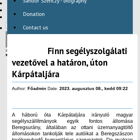
Sándor Szenczy - biography
HBAID
DOMESTIC PROGRAMS
Donation
INTERNATIONAL PROGRAMS
Contact us
Finn segélyszolgálati
vezetővel a határon, úton
Kárpátaljára
Author:
Főadmin
Date:
2023. augusztus 08., kedd 09:22
A háború óta Kárpátaljára irányuló magyar
segélyszállítmányok egyik fontos állomása
Beregsurány, általában az ottani üzemanyagtöltő
állomásokon tankolják tele autóikat a Beregszászon
tevékenykedő humanitárius szervezetek. De gyakran