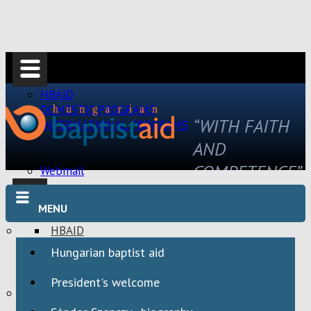
HBAID
DOMESTIC PROGRAMS
“WITH FAITH
INTERNATIONAL PROGRAMS
AND
COMPETENCE”
Webmail
MENU
HBAID
DOMESTIC PROGRAMS
Hungarian baptist aid
INTERNATIONAL PROGRAMS
President's welcome
Webmail