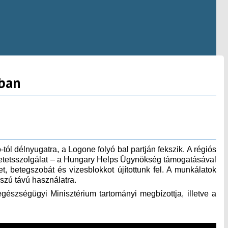
dban
l délnyugatra, a Logone folyó bal partján fekszik. A régiós
zeretetsszolgálat – a Hungary Helps Ügynökség támogatásával
t, betegszobát és vizesblokkot újítottunk fel. A munkálatok
szú távú használatra.
észségügyi Minisztérium tartományi megbízottja, illetve a