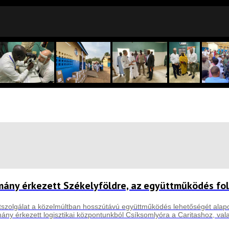
tmány érkezett Székelyföldre, az együttműködés fo
etszolgálat a közelmúltban hosszútávú együttműködés lehetőségét alapo
ány érkezett logisztikai központunkból Csíksomlyóra a Caritashoz, val