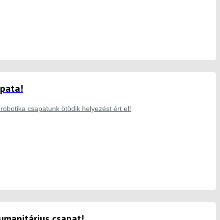
apata!
botika csapatunk ötödik helyezést ért el!
umanitárius csapat!