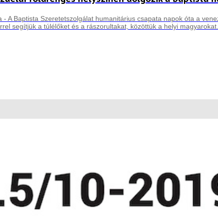
 - A Baptista Szeretetszolgálat humanitárius csapata napok óta a vene
rrel segítjük a túlélőket és a rászorultakat, közöttük a helyi magyarokat