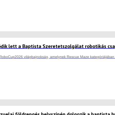
ödik lett a Baptista Szeretetszolgálat robotikás cs
 RoboCup2026 világbajnokság, amelynek Rescue Maze kategóriájában ro
zuelai földrengés helyszínén dolgozik a baptista h