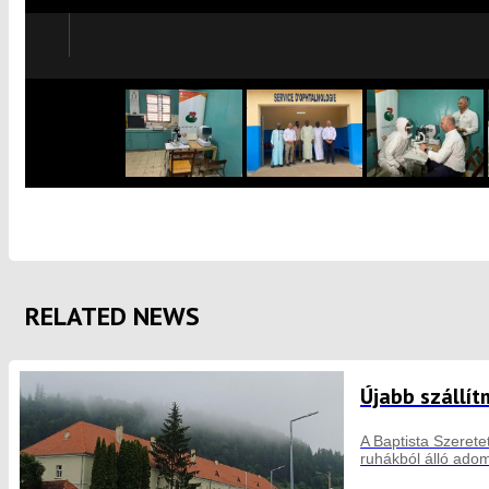
RELATED NEWS
Újabb szállí
A Baptista Szeret
ruhákból álló adom