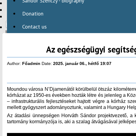
Sándor Szenczy - biography
HBAID
DOMESTIC PROGRAMS
Donation
INTERNATIONAL PROGRAMS
Contact us
Az egészségügyi segítsé
HU
Author:
Főadmin
Date:
2025. január 06., hétfő 19:07
Moundou városa N’Djamenától körülbelül ötszáz kilométerre 
kórházat az 1950-es években hozták létre és jelenleg a Köz
– infrastrukturális fejlesztéseket hajtott végre a kórház 
mellett gyógyszert adományoztunk, valamint a Hungary Help
Az átadási ünnepségen Horváth Sándor projektvezető, a kó
tartomány kormányzója is, aki a szalag átvágásával jelképese