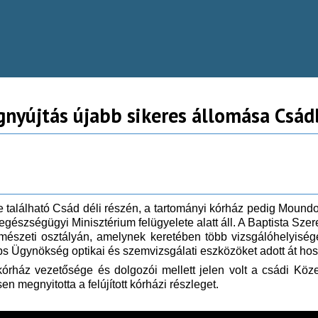
gnyújtás újabb sikeres állomása Csá
található Csád déli részén, a tartományi kórház pedig Moundo-tó
egészségügyi Minisztérium felügyelete alatt áll. A Baptista S
szemészeti osztályán, amelynek keretében több vizsgálóhelyisége
s Ügynökség optikai és szemvizsgálati eszközöket adott át hos
rház vezetősége és dolgozói mellett jelen volt a csádi Közeg
n megnyitotta a felújított kórházi részleget.