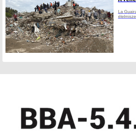
La Guaira
élelmisze