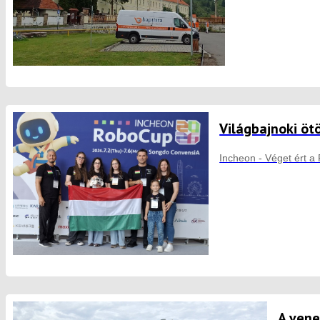
Világbajnoki öt
Incheon - Véget ért a
A vene