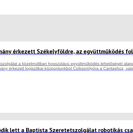
tmány érkezett Székelyföldre, az együttműködés fo
etszolgálat a közelmúltban hosszútávú együttműködés lehetőségét alapo
ány érkezett logisztikai központunkból Csíksomlyóra a Caritashoz, val
ödik lett a Baptista Szeretetszolgálat robotikás cs