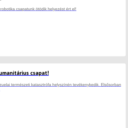
botika csapatunk ötödik helyezést ért el!
umanitárius csapat!
zuelai természeti katasztrófa helyszínén tevékenykedik. Elsősorban
.