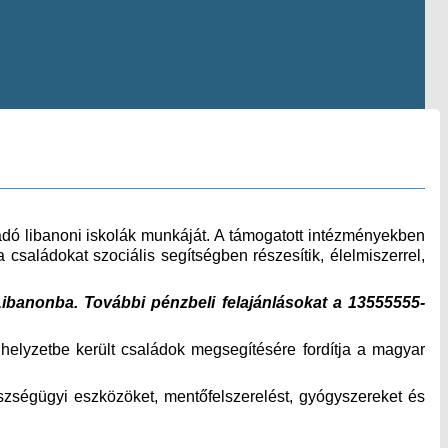
gadó libanoni iskolák munkáját. A támogatott intézményekben
 családokat szociális segítségben részesítik, élelmiszerrel,
Libanonba. További pénzbeli felajánlásokat a 13555555-
 helyzetbe került családok megsegítésére fordítja a magyar
észségügyi eszközöket, mentőfelszerelést, gyógyszereket és