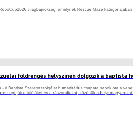
 RoboCup2026 világbajnokság, amelynek Rescue Maze kategóriájában ro
zuelai földrengés helyszínén dolgozik a baptista h
 - A Baptista Szeretetszolgálat humanitárius csapata napok óta a vene
rrel segítjük a túlélőket és a rászorultakat, közöttük a helyi magyarokat