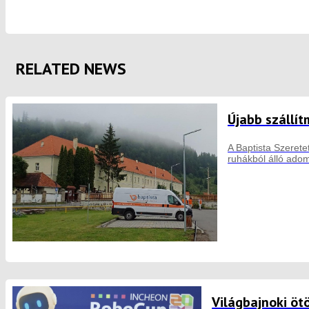
RELATED NEWS
Újabb szállí
A Baptista Szeret
ruhákból álló adom
Világbajnoki öt