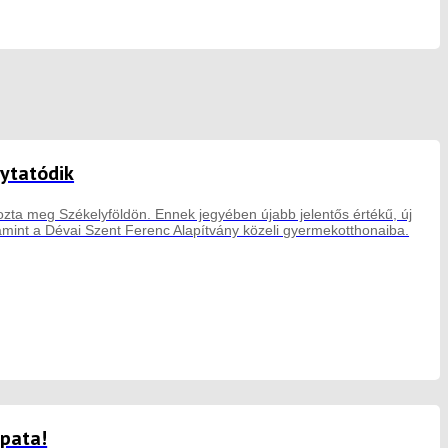
lytatódik
zta meg Székelyföldön. Ennek jegyében újabb jelentős értékű, új
amint a Dévai Szent Ferenc Alapítvány közeli gyermekotthonaiba.
apata!