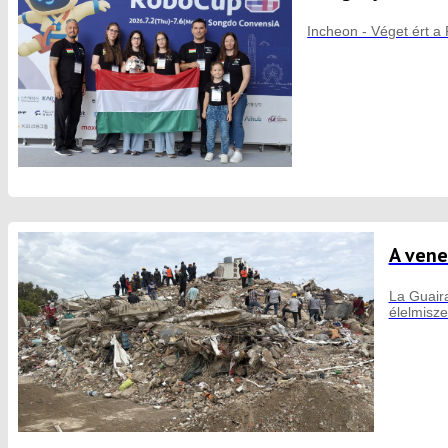
Incheon - Véget ért a
A vene
La Guaira
élelmisze