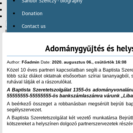
Sándor Szenczy - biography
HBAID
DOMESTIC PROGRAMS
Donation
INTERNATIONAL PROGRAMS
Contact us
Adománygyűjtés és helys
HU
Author:
Főadmin
Date:
2020. augusztus 06., csütörtök 16:08
Közel 10 éves partneri kapcsolatban segíti a Baptista Szer
több száz diákot oktatnak elsősorban szíriai tananyagból, s
ruhával látják el a rászorulókat.
A Baptista Szeretetszolgálat 1355-ös adományvonalának
55555555-55555555-ös bankszámlaszámra várunk „Liba
A beérkező összeget a robbanásban megsérült bejrúti bapti
segélyszervezet.
A Baptista Szeretetszolgálat két vezető munkatársa Bejrút
kötszereket a helyszínen dolgozó partnerszervezetek rész