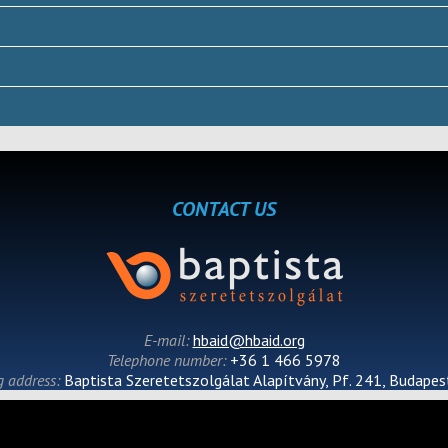
CONTACT US
E-mail:
hbaid@hbaid.org
Telephone number:
+36 1 466 5978
g address:
Baptista Szeretetszolgálat Alapítvány, Pf. 241, Budape