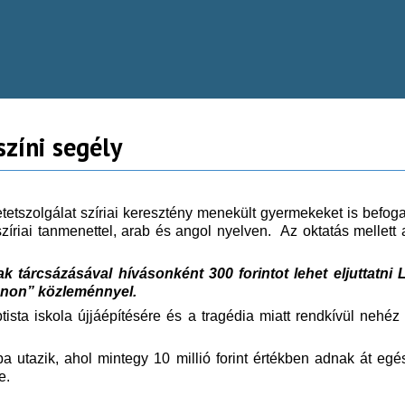
zíni segély
etetszolgálat szíriai keresztény menekült gyermekeket is befo
zíriai tanmenettel, arab és angol nyelven. Az oktatás mellett a
 tárcsázásával hívásonként 300 forintot lehet eljuttatni 
non” közleménnyel.
sta iskola újjáépítésére és a tragédia miatt rendkívül nehéz
ba utazik, ahol mintegy 10 millió forint értékben adnak át eg
ére.