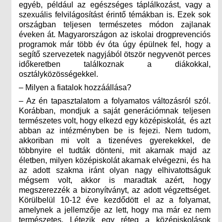
egyéb, például az egészséges táplálkozást, vagy a
szexuális felvilágosítást érintő témákban is. Ezek sok
országban teljesen természetes módon zajlanak
éveken át. Magyarországon az iskolai drogprevenciós
programok már több év óta úgy épülnek fel, hogy a
segítő szervezetek nagyjából ötször negyvenöt perces
időkeretben találkoznak a diákokkal,
osztályközösségekkel.
– Milyen a fiatalok hozzáállása?
– Az én tapasztalatom a folyamatos változásról szól.
Korábban, mondjuk a saját generációmnak teljesen
természetes volt, hogy elkezd egy középiskolát, és azt
abban az intézményben be is fejezi. Nem tudom,
akkoriban mi volt a tizenéves gyerekekkel, de
többnyire el tudták dönteni, mit akarnak majd az
életben, milyen középiskolát akarnak elvégezni, és ha
az adott szakma iránt olyan nagy elhivatottságuk
mégsem volt, akkor is maradtak azért, hogy
megszerezzék a bizonyítványt, az adott végzettséget.
Körülbelül 10-12 éve kezdődött el az a folyamat,
amelynek a jellemzője az lett, hogy ma már ez nem
természetes. Létezik egy réteg a középiskolások