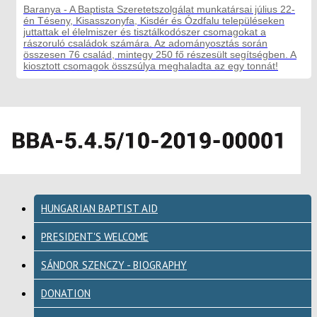
Baranya - A Baptista Szeretetszolgálat munkatársai július 22-
én Téseny, Kisasszonyfa, Kisdér és Ózdfalu településeken
juttattak el élelmiszer és tisztálkodószer csomagokat a
rászoruló családok számára. Az adományosztás során
összesen 76 család, mintegy 250 fő részesült segítségben. A
kiosztott csomagok összsúlya meghaladta az egy tonnát!
HUNGARIAN BAPTIST AID
PRESIDENT'S WELCOME
SÁNDOR SZENCZY - BIOGRAPHY
DONATION