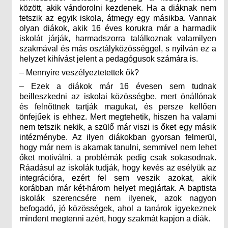
között, akik vándorolni kezdenek. Ha a diáknak nem
tetszik az egyik iskola, átmegy egy másikba. Vannak
olyan diákok, akik 16 éves korukra már a harmadik
iskolát járják, harmadszorra találkoznak valamilyen
szakmával és más osztályközösséggel, s nyilván ez a
helyzet kihívást jelent a pedagógusok számára is.
– Mennyire veszélyeztetettek ők?
– Ezek a diákok már 16 évesen sem tudnak
beilleszkedni az iskolai közösségbe, mert önállónak
és felnőttnek tartják magukat, és persze kellően
önfejűek is ehhez. Mert megtehetik, hiszen ha valami
nem tetszik nekik, a szülő már viszi is őket egy másik
intézménybe. Az ilyen diákokban gyorsan felmerül,
hogy már nem is akarnak tanulni, semmivel nem lehet
őket motiválni, a problémák pedig csak sokasodnak.
Ráadásul az iskolák tudják, hogy kevés az esélyük az
integrációra, ezért fel sem veszik azokat, akik
korábban már két-három helyet megjártak. A baptista
iskolák szerencsére nem ilyenek, azok nagyon
befogadó, jó közösségek, ahol a tanárok igyekeznek
mindent megtenni azért, hogy szakmát kapjon a diák.