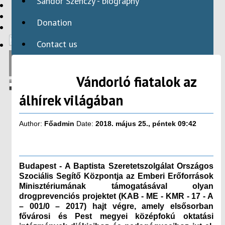
Sándor Szenczy - biography
HBAID
DOMESTIC PROGRAMS
Donation
INTERNATIONAL PROGRAMS
Contact us
Vándorló fiatalok az
álhírek világában
Author:
Főadmin
Date:
2018. május 25., péntek 09:42
Budapest - A Baptista Szeretetszolgálat Országos
Szociális Segítő Központja az Emberi Erőforrások
Minisztériumának támogatásával olyan
drogprevenciós projektet (KAB - ME - KMR - 17 - A
–­­­­­­ 001/0 – 2017) hajt végre, amely elsősorban
fővárosi és Pest megyei középfokú oktatási