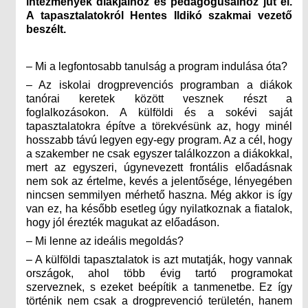
intézmények diákjaihoz és pedagógusaihoz jut el.
A tapasztalatokról Hentes Ildikó szakmai vezető
beszélt.
– Mi a legfontosabb tanulság a program indulása óta?
– Az iskolai drogprevenciós programban a diákok
tanórai keretek között vesznek részt a
foglalkozásokon. A külföldi és a sokévi saját
tapasztalatokra építve a törekvésünk az, hogy minél
hosszabb távú legyen egy-egy program. Az a cél, hogy
a szakember ne csak egyszer találkozzon a diákokkal,
mert az egyszeri, úgynevezett frontális előadásnak
nem sok az értelme, kevés a jelentősége, lényegében
nincsen semmilyen mérhető haszna. Még akkor is így
van ez, ha később esetleg úgy nyilatkoznak a fiatalok,
hogy jól érezték magukat az előadáson.
– Mi lenne az ideális megoldás?
– A külföldi tapasztalatok is azt mutatják, hogy vannak
országok, ahol több évig tartó programokat
szerveznek, s ezeket beépítik a tanmenetbe. Ez így
történik nem csak a drogprevenció területén, hanem