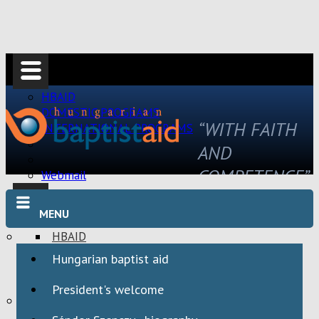
HBAID
DOMESTIC PROGRAMS
“WITH FAITH
INTERNATIONAL PROGRAMS
AND
COMPETENCE”
Webmail
MENU
HBAID
DOMESTIC PROGRAMS
Hungarian baptist aid
INTERNATIONAL PROGRAMS
President's welcome
Webmail