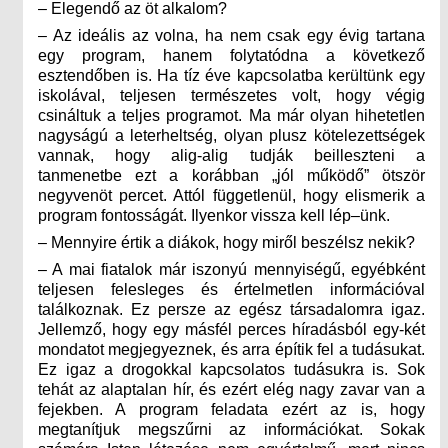
– Elegendő az öt alkalom?
– Az ideális az volna, ha nem csak egy évig tartana
egy program, hanem folytatódna a következő
esztendőben is. Ha tíz éve kapcsolatba kerültünk egy
iskolával, teljesen természetes volt, hogy végig
csináltuk a teljes programot. Ma már olyan hihetetlen
nagyságú a leterheltség, olyan plusz kötelezettségek
vannak, hogy alig-alig tudják beilleszteni a
tanmenetbe ezt a korábban „jól működő” ötször
negyvenöt percet. Attól függetlenül, hogy elismerik a
program fontosságát. Ilyenkor vissza kell lép–ünk.
– Mennyire értik a diákok, hogy miről beszélsz nekik?
– A mai fiatalok már iszonyú mennyiségű, egyébként
teljesen felesleges és értelmetlen információval
találkoznak. Ez persze az egész társadalomra igaz.
Jellemző, hogy egy másfél perces híradásból egy-két
mondatot megjegyeznek, és arra építik fel a tudásukat.
Ez igaz a drogokkal kapcsolatos tudásukra is. Sok
tehát az alaptalan hír, és ezért elég nagy zavar van a
fejekben. A program feladata ezért az is, hogy
megtanítjuk megszűrni az információkat. Sokak