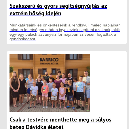
Szakszerű és gyors segítségnyújtás az
extrém hőség idején
Munkatársaink és önkénteseink a rendkívüli meleg napjaiban
minden lehetséges módon igyekeztek segíteni azoknak, akik
egy-egy palack ásványvíz formájában szívesen fogadták a
gondoskodást.
Csak a testvére menthette meg a súlyos
beteg Dávidka életét