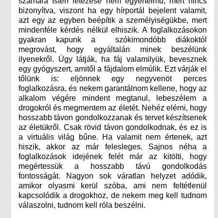
számára Isten létezése nem egyértelmű, mert nincs
bizonyítva, viszont ha egy hírportál bejelent valamit,
azt egy az egyben beépítik a személyiségükbe, mert
mindenféle kérdés nélkül elhiszik. A foglalkozásokon
gyakran kapunk a szókimondóbb diákoktól
megrovást, hogy egyáltalán minek beszélünk
ilyenekről. Úgy látják, ha fáj valamilyük, bevesznek
egy gyógyszert, amitől a fájdalom elmúlik. Ezt várják el
tőlünk is: eljönnek egy negyvenöt perces
foglalkozásra, és nekem garantálnom kellene, hogy az
alkalom végére mindent megtanul, lebeszélem a
drogokról és megmentem az életét. Nehéz elérni, hogy
hosszabb távon gondolkozzanak és tervet készítsenek
az életükről. Csak rövid távon gondolkodnak, és ez is
a virtuális világ bűne. Ha valamit nem értenek, azt
hiszik, akkor az már felesleges. Sajnos néha a
foglalkozások idejének felét már az kitölti, hogy
megértessük a hosszabb távú gondolkodás
fontosságát. Nagyon sok váratlan helyzet adódik,
amikor olyasmi kerül szóba, ami nem feltétlenül
kapcsolódik a drogokhoz, de nekem meg kell tudnom
válaszolni, tudnom kell róla beszélni.