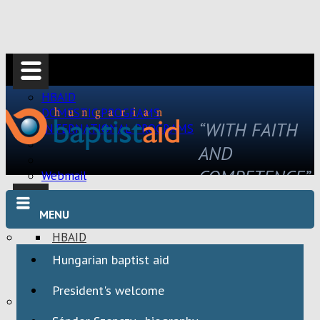
HBAID
DOMESTIC PROGRAMS
“WITH FAITH
INTERNATIONAL PROGRAMS
AND
COMPETENCE”
Webmail
MENU
HBAID
DOMESTIC PROGRAMS
Hungarian baptist aid
INTERNATIONAL PROGRAMS
President's welcome
Webmail