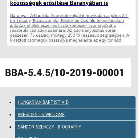
közösségek erősítése Baranyában is
Baranya - A Baptista Szeretetszolgálat munkatársai július 22-
én Téseny, Kisasszonyfa, Kisdér és Ózdfalu településeken
juttattak el élelmiszer és tisztálkodószer csomagokat a
rászoruló családok számára. Az adományosztás során
összesen 76 család, mintegy 250 fő részesült segítségben. A
kiosztott csomagok összsúlya meghaladta az egy tonnát!
HUNGARIAN BAPTIST AID
PRESIDENT'S WELCOME
SÁNDOR SZENCZY - BIOGRAPHY