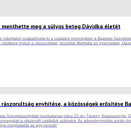
e menthette meg a súlyos beteg Dávidka életét
robotjából szabadította ki a családot nemrégiben a Baptista Szeretet
üdülésre hívtuk a rászorulókat, közöttük Melindát és gyermekeit, Dávid
 rászorultság enyhítése, a közösségek erősítése B
sta Szeretetszolgálat munkatársai július 22-én Téseny, Kisasszonyfa, Ki
csomagokat a rászoruló családok számára. Az adományosztás során össz
lya meghaladta az egy tonnát!