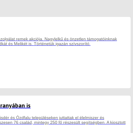
szolgálat remek akciója. Nagylelkű és önzetlen támogatóinknak
kát és Melikét is. Történetük igazán szívszorító.
aranyában is
sdér és Ózdfalu településeken juttattak el élelmiszer és
esen 76 család, mintegy 250 fő részesült segítségben. A kiosztott