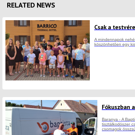
RELATED NEWS
Csak a testvér
A mindennapok nehéz 
köszönhetően egy kis 
Fókuszban a
Baranya - A Bapti
tisztálkodószer 
csomagok összsú