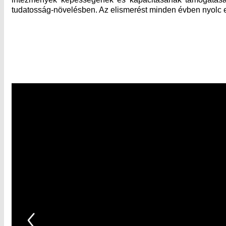
tudatosság-növelésben. Az elismerést minden évben nyolc 