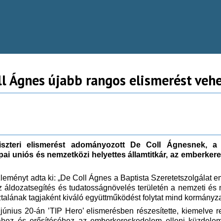
l Ágnes újabb rangos elismerést vehe
szteri elismerést adományozott De Coll Ágnesnek, a B
ai uniós és nemzetközi helyettes államtitkár, az emberke
leményt adta ki: „De Coll Ágnes a Baptista Szeretetszolgálat 
az áldozatsegítés és tudatosságnövelés területén a nemzeti és
nak tagjaként kiváló együttműködést folytat mind kormányzati
június 20-án ’TIP Hero’ elismerésben részesítette, kiemelve 
oz és erősítéséhez az emberkereskedelem elleni küzdelem