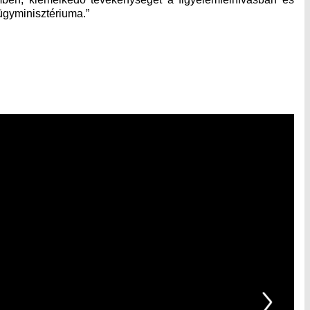
ügyminisztériuma.”