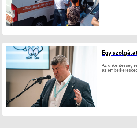
Egy szolgála
Az önkéntesség re
az emberkeresked