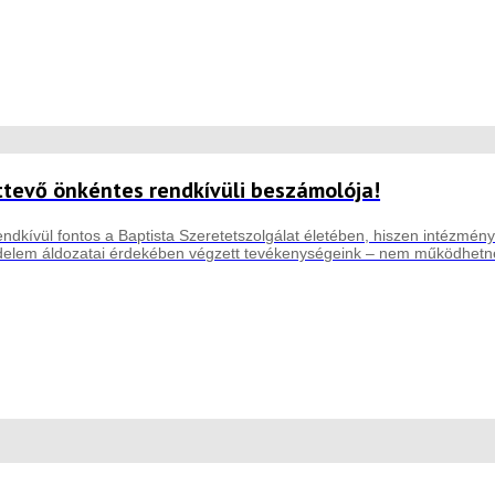
ttevő önkéntes rendkívüli beszámolója!
ndkívül fontos a Baptista Szeretetszolgálat életében, hiszen intézmény
elem áldozatai érdekében végzett tevékenységeink – nem működhetnén