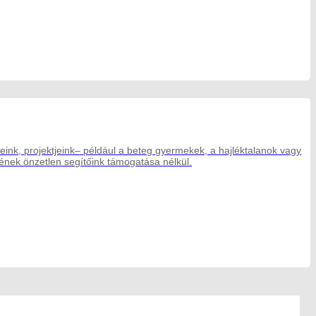
eink, projektjeink– például a beteg gyermekek, a hajléktalanok vagy
ek önzetlen segítőink támogatása nélkül.