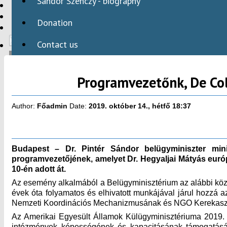
Sándor Szenczy - biography
HBAID
DOMESTIC PROGRAMS
Donation
INTERNATIONAL PROGRAMS
Contact us
Programvezetőnk, De Col
HU
Author:
Főadmin
Date:
2019. október 14., hétfő 18:37
Budapest – Dr. Pintér Sándor belügyminiszter mini
programvezetőjének, amelyet Dr. Hegyaljai Mátyás európ
10-én adott át.
Az esemény alkalmából a Belügyminisztérium az alábbi köz
évek óta folyamatos és elhivatott munkájával járul hozzá 
Nemzeti Koordinációs Mechanizmusának és NGO Kerekasztalá
Az Amerikai Egyesült Államok Külügyminisztériuma 2019. 
intézmények képességének és kapacitásának támogatásáh