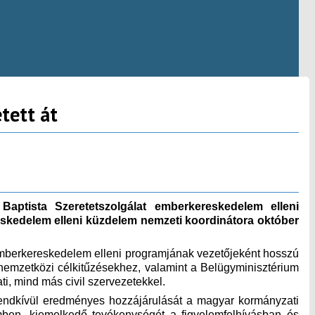
tett át
aptista Szeretetszolgálat emberkereskedelem elleni
reskedelem elleni küzdelem nemzeti koordinátora október
emberkereskedelem elleni programjának vezetőjeként hosszú
 nemzetközi célkitűzésekhez, valamint a Belügyminisztérium
, mind más civil szervezetekkel.
rendkívül eredményes hozzájárulását a magyar kormányzati
ben, kiemelkedő tevékenységét a figyelemfelhívásban és