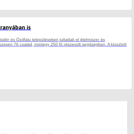
aranyában is
sdér és Ózdfalu településeken juttattak el élelmiszer és
esen 76 család, mintegy 250 fő részesült segítségben. A kiosztott