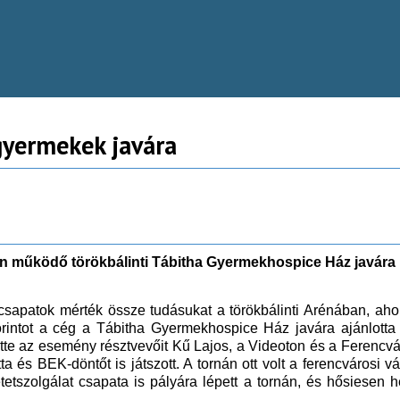
 gyermekek javára
an működő törökbálinti Tábitha Gyermekhospice Ház javára r
csapatok mérték össze tudásukat a törökbálinti Arénában, ah
forintot a cég a Tábitha Gyermekhospice Ház javára ajánlotta 
tte az esemény résztvevőit Kű Lajos, a Videoton és a Ferencvá
 és BEK-döntőt is játszott. A tornán ott volt a ferencvárosi vál
etetszolgálat csapata is pályára lépett a tornán, és hősiesen 