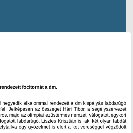
endezett focitornát a dm.
ol negyedik alkalommal rendezett a dm kispályás labdarúgó
fel. Jelképesen az összeget Hári Tibor, a segélyszervezet
ros, majd az olimpiai ezüstérmes nemzeti válogatott egykori
ogatott labdarúgó, Lisztes Krisztián is, aki két olyan labdát
helytállva egy győzelmet is elért a két vereséggel végződött