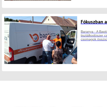
Fókuszban a
Baranya - A Bapti
tisztálkodószer 
csomagok összsú