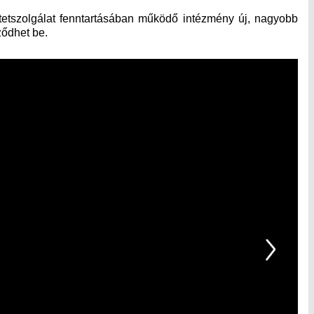
tetszolgálat fenntartásában működő intézmény új, nagyobb
 fejeződhet be.