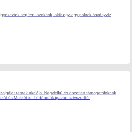
gyekeztek segíteni azoknak, akik egy-egy palack ásványvíz
szolgálat remek akciója. Nagylelkű és önzetlen támogatóinknak
kát és Melikét is. Történetük igazán szívszorító.