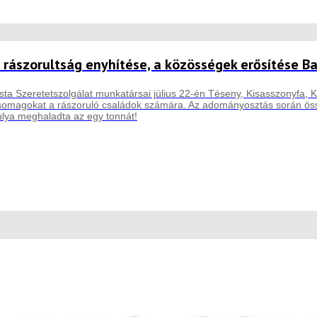
 rászorultság enyhítése, a közösségek erősítése B
sta Szeretetszolgálat munkatársai július 22-én Téseny, Kisasszonyfa, Ki
csomagokat a rászoruló családok számára. Az adományosztás során össz
lya meghaladta az egy tonnát!