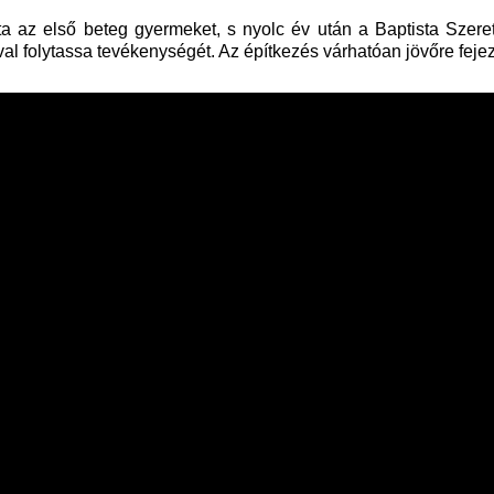
ta az első beteg gyermeket, s nyolc év után a Baptista Szere
sával folytassa tevékenységét. Az építkezés várhatóan jövőre