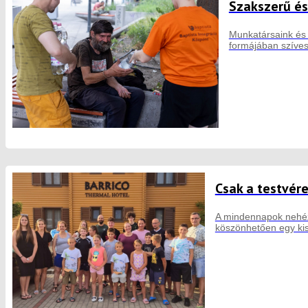
Szakszerű és
Munkatársaink és 
formájában szíve
Csak a testvér
A mindennapok nehéz 
köszönhetően egy kis 