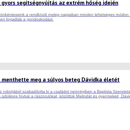
 gyors segítségnyújtás az extrém hőség idején
önkénteseink a rendkívüli meleg napjaiban minden lehetséges módon i
sen fogadták a gondoskodást.
e menthette meg a súlyos beteg Dávidka életét
robotjából szabadította ki a családot nemrégiben a Baptista Szeretet
üdülésre hívtuk a rászorulókat, közöttük Melindát és gyermekeit, Dávid