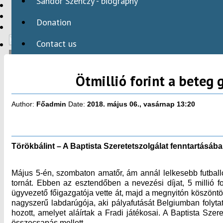
Sándor Szenczy - biography
HBAID
DOMESTIC PROGRAMS
Donation
INTERNATIONAL PROGRAMS
Contact us
Ötmillió forint a beteg
HU
Author:
Főadmin
Date:
2018. május 06., vasárnap 13:20
Törökbálint – A Baptista Szeretetszolgálat fenntartásáb
Május 5-én, szombaton amatőr, ám annál lelkesebb futball
tornát. Ebben az esztendőben a nevezési díjat, 5 millió 
ügyvezető főigazgatója vette át, majd a megnyitón köszöntö
nagyszerű labdarúgója, aki pályafutását Belgiumban folytatta
hozott, amelyet aláírtak a Fradi játékosai. A Baptista Szer
összecsapás mellett.