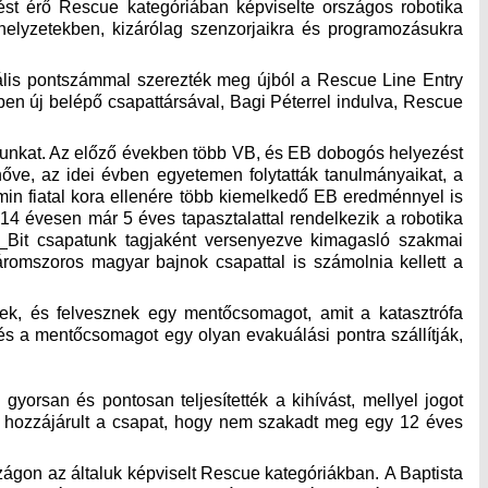
ést érő Rescue kategóriában képviselte országos robotika
helyzetekben, kizárólag szenzorjaikra és programozásukra
ális pontszámmal szerezték meg újból a Rescue Line Entry
ben új belépő csapattársával, Bagi Péterrel indulva, Rescue
munkat. Az előző években több VB, és EB dobogós helyezést
nőve, az idei évben egyetemen folytatták tanulmányaikat, a
zmin fiatal kora ellenére több kiemelkedő EB eredménnyel is
4 évesen már 5 éves tapasztalattal rendelkezik a robotika
2_Bit csapatunk tagjaként versenyezve kimagasló szakmai
áromszoros magyar bajnok csapattal is számolnia kellett a
ek, és felvesznek egy mentőcsomagot, amit a katasztrófa
és a mentőcsomagot egy olyan evakuálási pontra szállítják,
gyorsan és pontosan teljesítették a kihívást, mellyel jogot
 hozzájárult a csapat, hogy nem szakadt meg egy 12 éves
szágon az általuk képviselt Rescue kategóriákban. A Baptista