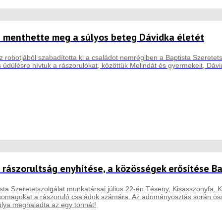
e menthette meg a súlyos beteg Dávidka életét
robotjából szabadította ki a családot nemrégiben a Baptista Szeretet
üdülésre hívtuk a rászorulókat, közöttük Melindát és gyermekeit, Dávid
 rászorultság enyhítése, a közösségek erősítése B
sta Szeretetszolgálat munkatársai július 22-én Téseny, Kisasszonyfa, Ki
csomagokat a rászoruló családok számára. Az adományosztás során össz
lya meghaladta az egy tonnát!