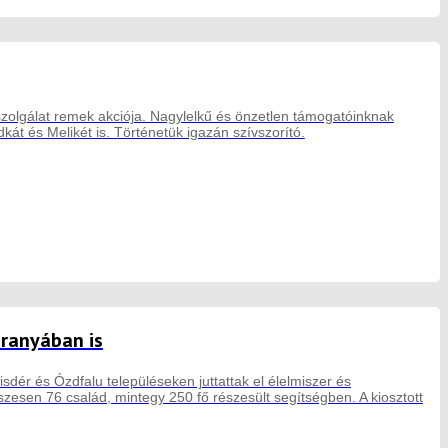
szolgálat remek akciója. Nagylelkű és önzetlen támogatóinknak
kát és Melikét is. Történetük igazán szívszorító.
aranyában is
sdér és Ózdfalu településeken juttattak el élelmiszer és
esen 76 család, mintegy 250 fő részesült segítségben. A kiosztott