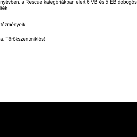
senyévben, a Rescue kategóriákban elért 6 VB és 5 EB dobogós 
lték.
intézményeik:
ája, Törökszentmiklós)