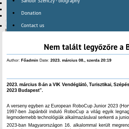
Sándor Szenczy - biography
HBAID
DOMESTIC PROGRAMS
Donation
INTERNATIONAL PROGRAMS
Contact us
Nem talált legyőzőre a 
HU
Author:
Főadmin
Date:
2023. március 08., szerda 20:19
2023. március 8-án a VIK Vendéglátó, Turisztikai, Szé
2023 Budapest”.
A verseny egyben az European RoboCup Junior 2023 (Horvát
1997-ben Japánból induló RoboCup a világ egyik legnagyo
legmodernebb technológiák alkalmazásával serkenti a junior 
2023-ban Magyarországon 16. alkalommal került megrende