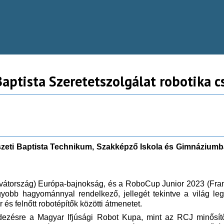
Baptista Szeretetszolgálat robotika c
pészeti Baptista Technikum, Szakképző Iskola és Gimnázium
ország) Európa-bajnokság, és a RoboCup Junior 2023 (Francia
bb hagyománnyal rendelkező, jellegét tekintve a világ leg
és felnőtt robotépítők közötti átmenetet.
zésre a Magyar Ifjúsági Robot Kupa, mint az RCJ minősítő 