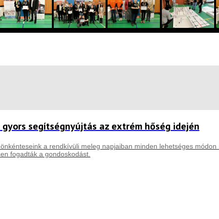
 gyors segítségnyújtás az extrém hőség idején
önkénteseink a rendkívüli meleg napjaiban minden lehetséges módon i
sen fogadták a gondoskodást.