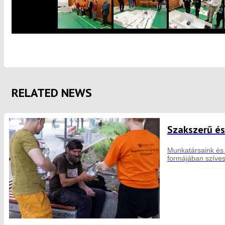
RELATED NEWS
Szakszerű és
Munkatársaink és 
formájában szíve