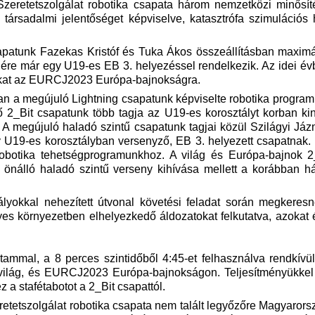
zeretetszolgálat robotika csapata három nemzetközi minősít
rsadalmi jelentőséget képviselve, katasztrófa szimulációs 
patunk Fazekas Kristóf és Tuka Ákos összeállításban maxim
nére már egy U19-es EB 3. helyezéssel rendelkezik. Az idei év
atukat az EURCJ2023 Európa-bajnokságra.
n a megújuló Lightning csapatunk képviselte robotika progra
ő 2_Bit csapatunk több tagja az U19-es korosztályt korban ki
n. A megújuló haladó szintű csapatunk tagjai közül Szilágyi Já
 U19-es korosztályban versenyző, EB 3. helyezett csapatnak. 1
 robotika tehetségprogramunkhoz. A világ és Európa-bajnok 
ő önálló haladó szintű verseny kihívása mellett a korábban h
yokkal nehezített útvonal követési feladat során megkeresn
lyes környezetben elhelyezkedő áldozatokat felkutatva, azokat 
tammal, a 8 perces szintidőből 4:45-et felhasználva rendkívül 
világ, és EURCJ2023 Európa-bajnokságon. Teljesítményükkel
 a stafétabotot a 2_Bit csapattól.
eretetszolgálat robotika csapata nem talált legyőzőre Magyaror