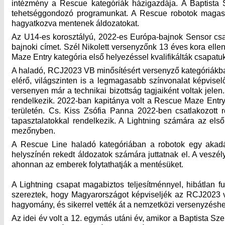
intézmény a Rescue kategóriák házigazdája. A Baptista S
tehetséggondozó programunkat. A Rescue robotok magas tá
hagyatkozva mentenek áldozatokat.
Az U14-es korosztályú, 2022-es Európa-bajnok Sensor csa
bajnoki címet. Szél Nikolett versenyzőnk 13 éves kora elle
Maze Entry kategória első helyezéssel kvalifikálták csap
A haladó, RCJ2023 VB minősítésért versenyző kategóriákba
elérő, világszinten is a legmagasabb színvonalat képvisel
versenyen már a technikai bizottság tagjaiként voltak jele
rendelkezik. 2022-ban kapitánya volt a Rescue Maze Entry
területén. Cs. Kiss Zsófia Panna 2022-ben csatlakozott
tapasztalatokkal rendelkezik. A Lightning számára az els
mezőnyben.
A Rescue Line haladó kategóriában a robotok egy akadál
helyszínén rekedt áldozatok számára juttatnak el. A veszé
ahonnan az emberek folytathatják a mentésüket.
A Lightning csapat magabiztos teljesítménnyel, hibátlan fu
szereztek, hogy Magyarországot képviseljék az RCJ2023 
hagyomány, és sikerrel vették át a nemzetközi versenyzéshez
Az idei év volt a 12. egymás utáni év, amikor a Baptista Sz