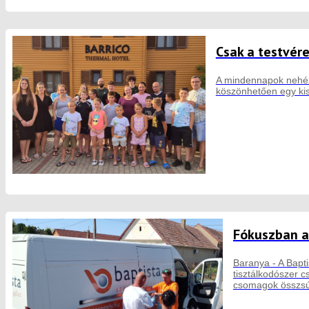
Csak a testvér
A mindennapok nehéz 
köszönhetően egy kis 
Fókuszban a
Baranya - A Bapti
tisztálkodószer 
csomagok összsú