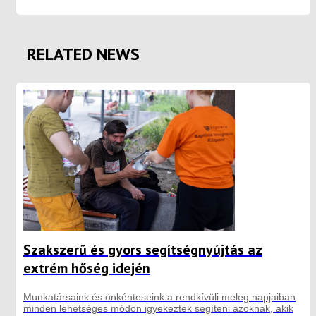
RELATED NEWS
Szakszerű és gyors segítségnyújtás az
extrém hőség idején
Munkatársaink és önkénteseink a rendkívüli meleg napjaiban
minden lehetséges módon igyekeztek segíteni azoknak, akik