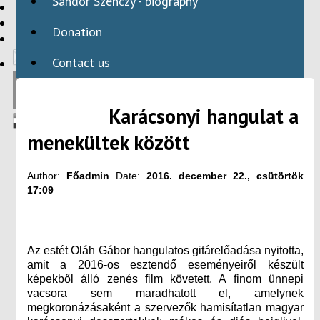
Sándor Szenczy - biography
HBAID
DOMESTIC PROGRAMS
Donation
INTERNATIONAL PROGRAMS
Contact us
Karácsonyi hangulat a
menekültek között
Author:
Főadmin
Date:
2016. december 22., csütörtök
17:09
Az estét Oláh Gábor hangulatos gitárelőadása nyitotta,
amit a 2016-os esztendő eseményeiről készült
képekből álló zenés film követett. A finom ünnepi
vacsora sem maradhatott el, amelynek
megkoronázásaként a szervezők hamisítatlan magyar