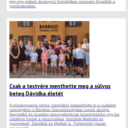
egy-egy palack ásványvíz formájában szívesen fogadták a
gondoskodást.
Csak a testvére menthette meg a súlyos
beteg Dávidka életét
A mindennapok nehéz robotjából szabadította ki a családot
nemrégiben a Baptista Szeretetszolgálat remek akciója.
Nagylelkű és önzetlen támogatóinknak köszönhetően egy kis
üdülésre hívtuk a rászorulókat, közöttük Melindát és
gyermekeit, Dávidkát és Melikét is. Történetük igazán
szívszorító.