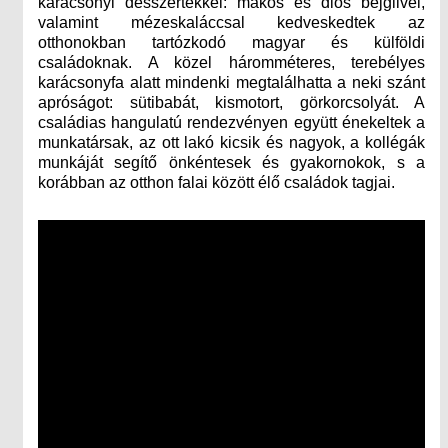
karácsonyi desszertekkel: mákos és diós bejglivel,
valamint mézeskaláccsal kedveskedtek az
otthonokban tartózkodó magyar és külföldi
családoknak. A közel háromméteres, terebélyes
karácsonyfa alatt mindenki megtalálhatta a neki szánt
apróságot: sütibabát, kismotort, görkorcsolyát. A
családias hangulatú rendezvényen együtt énekeltek a
munkatársak, az ott lakó kicsik és nagyok, a kollégák
munkáját segítő önkéntesek és gyakornokok, s a
korábban az otthon falai között élő családok tagjai.