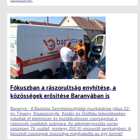
Fókuszban a rászorultság enyhítése, a
közösségek erősítése Baranyában is
Baranya - A Baptista Szeretetszolgálat munkatársai július 22-
én Téseny, Kisasszonyfa, Kisdér és Ózdfalu településeken
juttattak el élelmiszer és tisztálkodószer csomagokat a
rászoruló családok számára. Az adományosztás során
összesen 76 család, mintegy 250 fő részesült segítségben. A
kiosztott csomagok összsúlya meghaladta az egy tonnát!