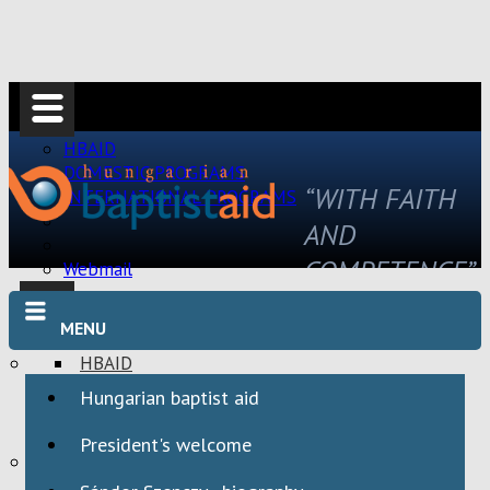
HBAID
DOMESTIC PROGRAMS
“WITH FAITH
INTERNATIONAL PROGRAMS
AND
COMPETENCE”
Webmail
MENU
HBAID
DOMESTIC PROGRAMS
Hungarian baptist aid
INTERNATIONAL PROGRAMS
President's welcome
Webmail