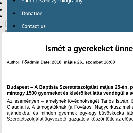
Sándor Szenczy - biography
HBAID
DOMESTIC PROGRAMS
Donation
INTERNATIONAL PROGRAMS
Contact us
Ismét a gyerekeket ünne
HU
Author:
Főadmin
Date:
2018. május 26., szombat 18:08
Budapest – A Baptista Szeretetszolgálat május 25-én,
mintegy 1500 gyermeket és kísérőiket látta vendégül a 
Az eseményen – amelynek fővédnökségét Tarlós István, Bu
Claudia is. A támogatóknak (a Fővárosi Nagycirkusz mell
ajándékba, és minden gyermek egy-egy bűvöskocka játék
Szeretetszolgálat ügyvezető igazgatója köszöntötte az előa