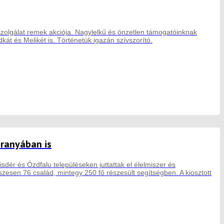
szolgálat remek akciója. Nagylelkű és önzetlen támogatóinknak
kát és Melikét is. Történetük igazán szívszorító.
aranyában is
sdér és Ózdfalu településeken juttattak el élelmiszer és
esen 76 család, mintegy 250 fő részesült segítségben. A kiosztott