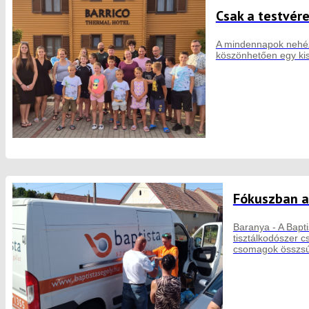
Csak a testvér
A mindennapok nehéz 
köszönhetően egy kis 
Fókuszban a
Baranya - A Bapti
tisztálkodószer 
csomagok összsú