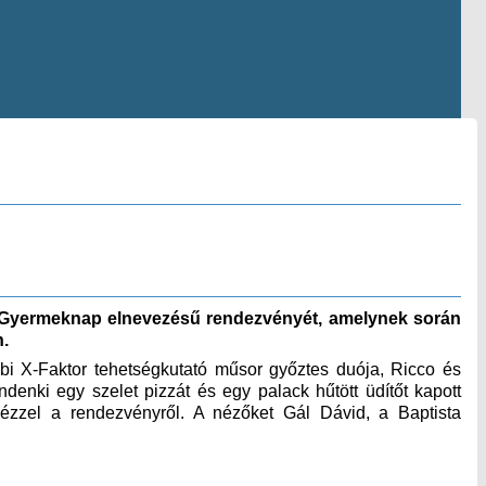
ám Gyermeknap elnevezésű rendezvényét, amelynek során
n.
bi X-Faktor tehetségkutató műsor győztes duója, Ricco és
nki egy szelet pizzát és egy palack hűtött üdítőt kapott
ézzel a rendezvényről. A nézőket Gál Dávid, a Baptista