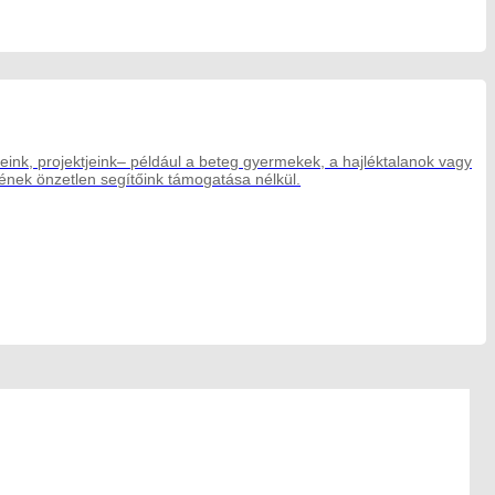
eink, projektjeink– például a beteg gyermekek, a hajléktalanok vagy
ek önzetlen segítőink támogatása nélkül.