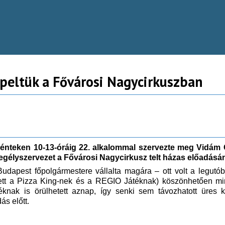
peltük a Fővárosi Nagycirkuszban
 pénteken 10-13-óráig 22. alkalommal szervezte meg Vid
segélyszervezet a Fővárosi Nagycirkusz telt házas előadásá
dapest főpolgármestere vállalta magára – ott volt a legutób
ett a Pizza King-nek és a REGIO Játéknak) köszönhetően minde
nak is örülhetett aznap, így senki sem távozhatott üres k
dás előtt.