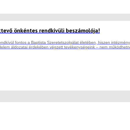
ttevő önkéntes rendkívüli beszámolója!
ndkívül fontos a Baptista Szeretetszolgálat életében, hiszen intézmény
elem áldozatai érdekében végzett tevékenységeink – nem működhetnén