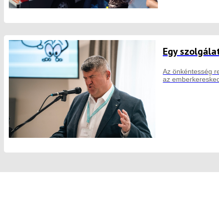
Egy szolgála
Az önkéntesség re
az emberkeresked