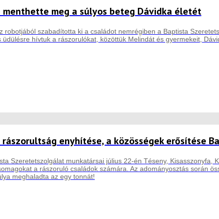
e menthette meg a súlyos beteg Dávidka életét
robotjából szabadította ki a családot nemrégiben a Baptista Szeretet
üdülésre hívtuk a rászorulókat, közöttük Melindát és gyermekeit, Dávid
 rászorultság enyhítése, a közösségek erősítése B
sta Szeretetszolgálat munkatársai július 22-én Téseny, Kisasszonyfa, Ki
csomagokat a rászoruló családok számára. Az adományosztás során össz
lya meghaladta az egy tonnát!