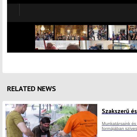
RELATED NEWS
Szakszerű és
Munkatársaink és 
formájában szíve