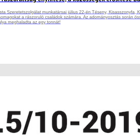
sta Szeretetszolgálat munkatársai július 22-én Téseny, Kisasszonyfa, Ki
csomagokat a rászoruló családok számára. Az adományosztás során össz
lya meghaladta az egy tonnát!