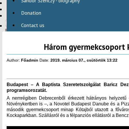
Sándor Szenczy - biography
HBAID
DOMESTIC PROGRAMS
Donation
INTERNATIONAL PROGRAMS
Contact us
Három gyermekcsoport ku
HU
Author:
Főadmin
Date:
2019. március 07., csütörtök 13:22
Budapest – A Baptista Szeretetszolgálat Baricz Dezs
programsorozatát.
A nemrégiben Debrecenből érkezett hátrányos helyzetű 
Növénykertben is –, a Novotel Budapest Danube és a Pizza
második gyermekcsoport minap Kótajból utazott a főváros
Kockaparkban. Szállásról és a félpanziós ellátásról a Ben