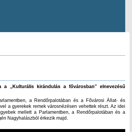
ja a „Kulturális kirándulás a fővárosban” elnevezésű
arlamentben, a Rendőrpalotában és a Fővárosi Állat- és
vel a gyerekek remek városnézésen vehettek részt. Az idei
t egyebek mellett a Parlamentben, a Rendőrpalotában és a
égén Nagyhalászból érkezik majd.