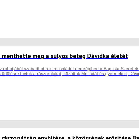
e menthette meg a súlyos beteg Dávidka életét
robotjából szabadította ki a családot nemrégiben a Baptista Szeretet
üdülésre hívtuk a rászorulókat, közöttük Melindát és gyermekeit, Dávid
 rászorultság enyhítése, a közösségek erősítése B