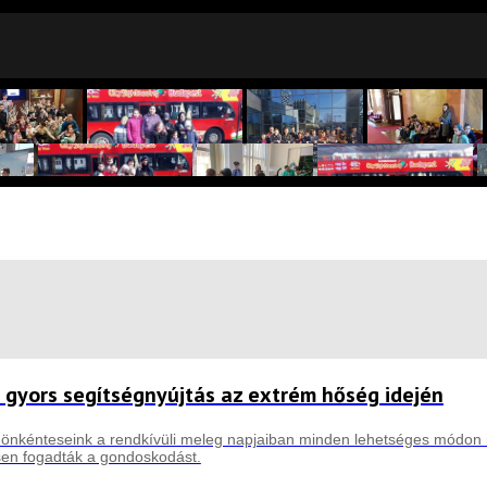
 gyors segítségnyújtás az extrém hőség idején
önkénteseink a rendkívüli meleg napjaiban minden lehetséges módon i
sen fogadták a gondoskodást.