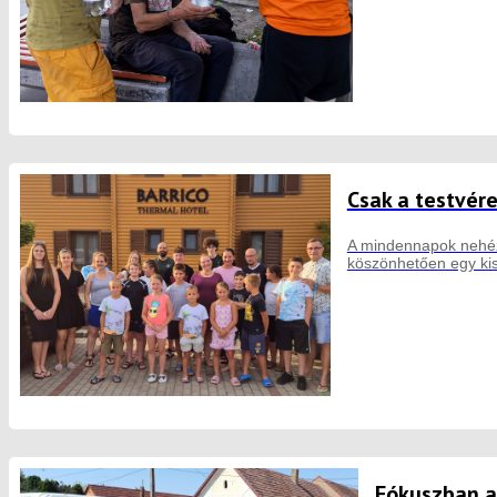
Csak a testvér
A mindennapok nehéz 
köszönhetően egy kis 
Fókuszban a