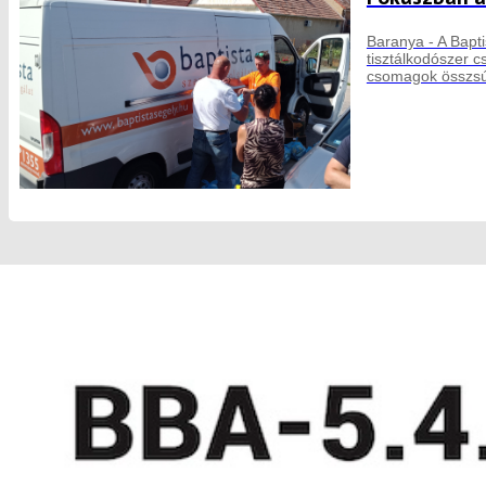
Baranya - A Bapti
tisztálkodószer 
csomagok összsú