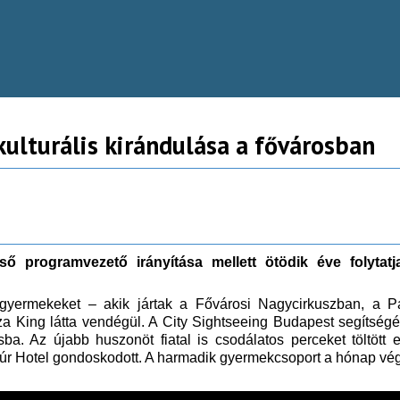
lturális kirándulása a fővárosban
ő programvezető irányítása mellett ötödik éve folytat
gyermekeket – akik jártak a Fővárosi Nagycirkuszban, a P
 King látta vendégül. A City Sightseeing Budapest segítségé
ba. Az újabb huszonöt fiatal is csodálatos perceket töltöt
czúr Hotel gondoskodott. A harmadik gyermekcsoport a hónap v