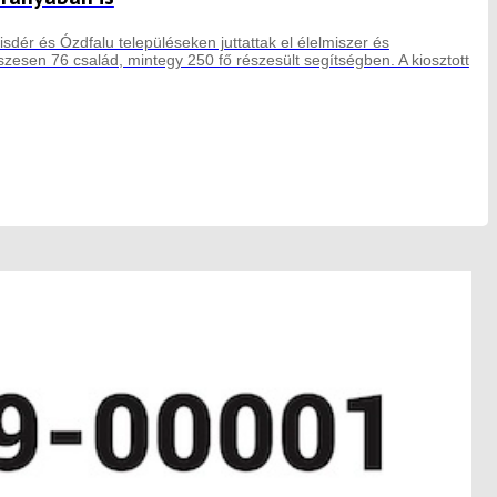
sdér és Ózdfalu településeken juttattak el élelmiszer és
esen 76 család, mintegy 250 fő részesült segítségben. A kiosztott