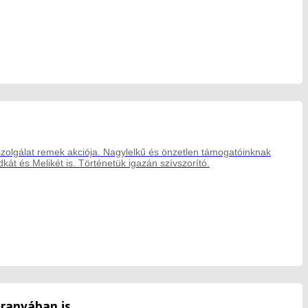
szolgálat remek akciója. Nagylelkű és önzetlen támogatóinknak
kát és Melikét is. Történetük igazán szívszorító.
aranyában is