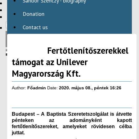
Sándor Szenczy - biography
HBAID
DOMESTIC PROGRAMS
Donation
INTERNATIONAL PROGRAMS
Contact us
Fertőtlenítőszerekkel
támogat az Unilever
Magyarország Kft.
Author:
Főadmin
Date:
2020. május 08., péntek 16:26
Budapest – A Baptista Szeretetszolgálat is átvette
pénteken az adományként kapott
fertőtlenítőszereket, amelyeket rövidesen célba
juttat.