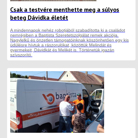
Csak a testvére menthette meg a súlyos
beteg Dávidka életét
A mindennapok nehéz robotjából szabadította ki a családot
nemrégiben a Baptista Szeretetszolgálat remek akciója.
Nagylelkű és önzetlen támogatóinknak köszönhetően egy kis
üdülésre hívtuk a rászorulókat, közöttük Melindát és
gyermekeit, Dávidkát és Melikét is. Történetük igazán
szívszorító.