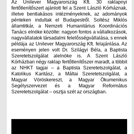
Az Unilever Magyarország Kft. 30 raklapnyi
fertőtlenítőszert ajánlott fel a Szent László Kórháznak,
illetve bentlakásos intézményeknek, az adományok
pénteken indultak el Budapestről. Soltész Miklós
államtitkár, a Nemzeti Humanitárius Koordinációs
Tanács elnöke közölte: nagyon fontos a vállalkozások,
nagyvállalatok társadalmi felelősségvállalása, s ennek
példája az Unilever Magyarország Kft. felajánlása. Az
eseményen jelen volt Dr. Szilágyi Béla, a Baptista
Szeretetszolgálat alelnöke is. A Szent László
Kórházban négy raklap fertőtlenítőszer maradt, a többit
az NHKT tagjai – a Baptista Szeretetszolgálat, a
Katolikus Karitász, a Máltai Szeretetszolgálat, a
Magyar Vöröskereszt, a Magyar Ökumenikus
Segélyszervezet és a Magyar Református
Szeretetszolgálat – osztja szét az országban.