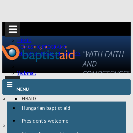
HBAID
DOMESTIC PROGRAMS
“WITH FAITH
INTERNATIONAL PROGRAMS
AND
COMPETENCE”
Webmail
MENU
HBAID
DOMESTIC PROGRAMS
Hungarian baptist aid
INTERNATIONAL PROGRAMS
President's welcome
Webmail