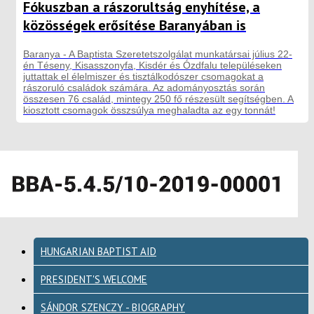
Fókuszban a rászorultság enyhítése, a
közösségek erősítése Baranyában is
Baranya - A Baptista Szeretetszolgálat munkatársai július 22-
én Téseny, Kisasszonyfa, Kisdér és Ózdfalu településeken
juttattak el élelmiszer és tisztálkodószer csomagokat a
rászoruló családok számára. Az adományosztás során
összesen 76 család, mintegy 250 fő részesült segítségben. A
kiosztott csomagok összsúlya meghaladta az egy tonnát!
HUNGARIAN BAPTIST AID
PRESIDENT'S WELCOME
SÁNDOR SZENCZY - BIOGRAPHY