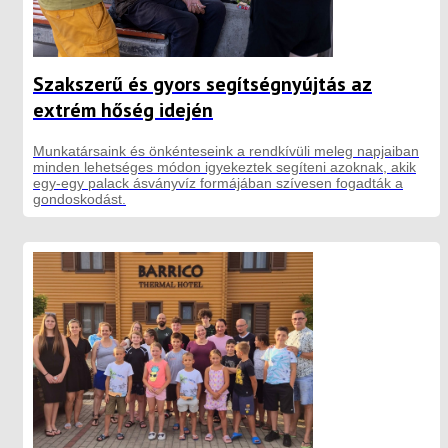
Szakszerű és gyors segítségnyújtás az
extrém hőség idején
Munkatársaink és önkénteseink a rendkívüli meleg napjaiban
minden lehetséges módon igyekeztek segíteni azoknak, akik
egy-egy palack ásványvíz formájában szívesen fogadták a
gondoskodást.