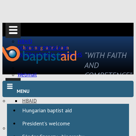
HBAID
DOMESTIC PROGRAMS
“WITH FAITH
INTERNATIONAL PROGRAMS
AND
COMPETENCE”
Webmail
MENU
HBAID
DOMESTIC PROGRAMS
Hungarian baptist aid
INTERNATIONAL PROGRAMS
President's welcome
Webmail