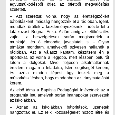
együttműködésből ötlet, az ötletből megvalósítás
született.
– Azt szerettük volna, hogy az érettségizőkért
bátorításként imádság hangozzék el a rádióban. Igent,
mondtak, örültek a kezdeményezésnek – idézte fel a
találkozást Bognár Erika. Aztán amíg az előkészítés
zajlott, a beszélgetések során megismerték a
munkáját, és ő elmondta javaslatait is. – Olyan
témákat mondtam, amelyekről szívesen hallanék a
rádióban. Azt a választ kaptam, készítsem én a
riportokat, az volna a legjobb, mert részben belülről
látom a dolgokat. Mivel teljesen alkalmatlannak
éreztem magam a feladatra, Isten segítségét kértem,
és azóta minden lépést úgy teszek meg a
műsorkészítésben, hogy mindenben az iránymutatását
kérem.
Az első téma a Baptista Pedagógiai Intézetnek az a
programja lett, amelyek során imanapokat szerveztek
az iskolákban.
– Aznap az iskolákban bátorítások, üzenetek
hangzottak el. Ez lelki közösségeket hozott létre és