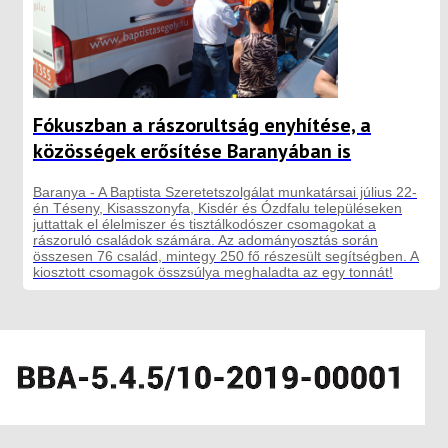
Fókuszban a rászorultság enyhítése, a
közösségek erősítése Baranyában is
Baranya - A Baptista Szeretetszolgálat munkatársai július 22-
én Téseny, Kisasszonyfa, Kisdér és Ózdfalu településeken
juttattak el élelmiszer és tisztálkodószer csomagokat a
rászoruló családok számára. Az adományosztás során
összesen 76 család, mintegy 250 fő részesült segítségben. A
kiosztott csomagok összsúlya meghaladta az egy tonnát!