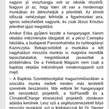
nagyon jó visszhangja volt az iskolák részéről.
Nagyon jó az, hogy Isten ott van a mindennapi
munkában és átérezhetjük a jelenlétét. Az elmúlt
időszak nehézségei felhívták a figyelmünket arra,
igenis sebezhetőek vagyunk, és csak Jézus Krisztus
jelenthet igazi megoldást.
Amikor Erika gyűjteni kezdte a hanganyagot, három
oktatási intézménybe látogatott el: a pécsi Cserepka
Iskolába, a budapesti Pannonhalmiba és nyírbogdányi
Kazinczyba. Bekapcsolódott a munkába a két
nagyhalászi missziós munkás is, magnóra mondták
tapasztalataikat, megoldásokat javasoltak a
problémákra. De a Felebarát Magazin nem csak a
baptista oktatási intézmények mindennapjairól szól
majd.
– A Baptista Szeretetszolgálat magazinműsorában a
szociális munka mellett minden más területről
szeretnék beszámolni. Már vettünk fel hanganyagot
két nemzetközi projektről, a NoPlanetB és a
ClimateofChange elnevezésű projektről, rövidesen
adásba kerülnek. Lesz szó a segélyszervezetnél folyó
missziós munkáról, ezt is feldolgozzuk fel Dr. Stenier