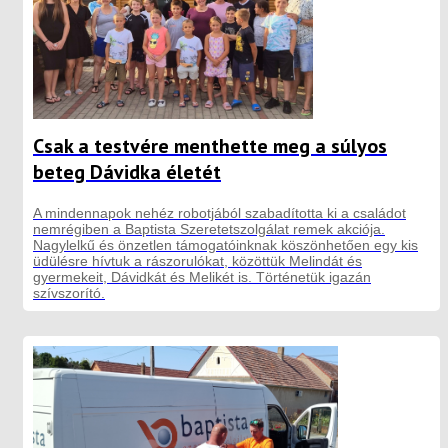
Csak a testvére menthette meg a súlyos
beteg Dávidka életét
A mindennapok nehéz robotjából szabadította ki a családot
nemrégiben a Baptista Szeretetszolgálat remek akciója.
Nagylelkű és önzetlen támogatóinknak köszönhetően egy kis
üdülésre hívtuk a rászorulókat, közöttük Melindát és
gyermekeit, Dávidkát és Melikét is. Történetük igazán
szívszorító.