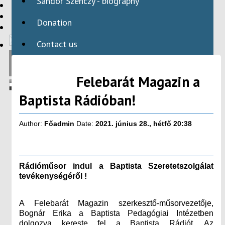
Sándor Szenczy - biography
HBAID
DOMESTIC PROGRAMS
Donation
INTERNATIONAL PROGRAMS
Contact us
Felebarát Magazin a
Baptista Rádióban!
Author:
Főadmin
Date:
2021. június 28., hétfő 20:38
Rádióműsor indul a Baptista Szeretetszolgálat
tevékenységéről !
A Felebarát Magazin szerkesztő-műsorvezetője,
Bognár Erika a Baptista Pedagógiai Intézetben
dolgozva kereste fel a Baptista Rádiót. Az