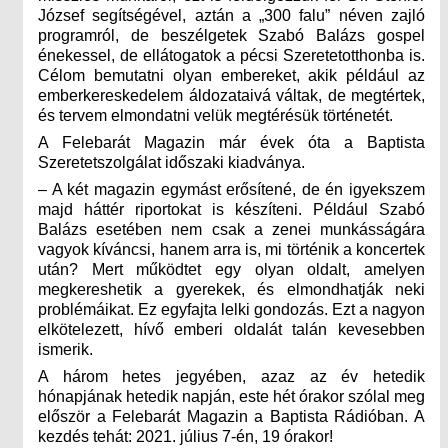
József segítségével, aztán a „300 falu” néven zajló
programról, de beszélgetek Szabó Balázs gospel
énekessel, de ellátogatok a pécsi Szeretetotthonba is.
Célom bemutatni olyan embereket, akik például az
emberkereskedelem áldozataivá váltak, de megtértek,
és tervem elmondatni velük megtérésük történetét.
A Felebarát Magazin már évek óta a Baptista
Szeretetszolgálat időszaki kiadványa.
– A két magazin egymást erősítené, de én igyekszem
majd háttér riportokat is készíteni. Például Szabó
Balázs esetében nem csak a zenei munkásságára
vagyok kíváncsi, hanem arra is, mi történik a koncertek
után? Mert működtet egy olyan oldalt, amelyen
megkereshetik a gyerekek, és elmondhatják neki
problémáikat. Ez egyfajta lelki gondozás. Ezt a nagyon
elkötelezett, hívő emberi oldalát talán kevesebben
ismerik.
A három hetes jegyében, azaz az év hetedik
hónapjának hetedik napján, este hét órakor szólal meg
először a Felebarát Magazin a Baptista Rádióban. A
kezdés tehát: 2021. július 7-én, 19 órakor!