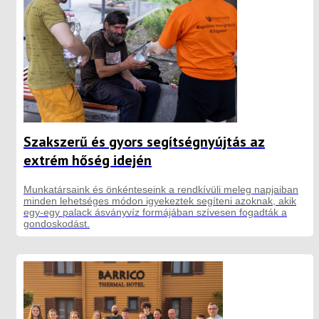
Szakszerű és gyors segítségnyújtás az
extrém hőség idején
Munkatársaink és önkénteseink a rendkívüli meleg napjaiban
minden lehetséges módon igyekeztek segíteni azoknak, akik
egy-egy palack ásványvíz formájában szívesen fogadták a
gondoskodást.