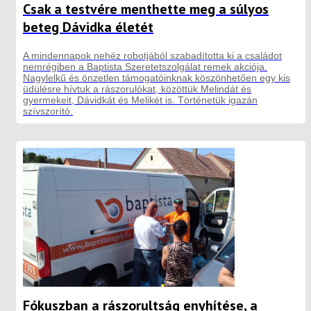
Csak a testvére menthette meg a súlyos
beteg Dávidka életét
A mindennapok nehéz robotjából szabadította ki a családot
nemrégiben a Baptista Szeretetszolgálat remek akciója.
Nagylelkű és önzetlen támogatóinknak köszönhetően egy kis
üdülésre hívtuk a rászorulókat, közöttük Melindát és
gyermekeit, Dávidkát és Melikét is. Történetük igazán
szívszorító.
Fókuszban a rászorultság enyhítése, a