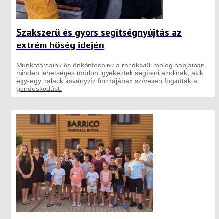
Szakszerű és gyors segítségnyújtás az
extrém hőség idején
Munkatársaink és önkénteseink a rendkívüli meleg napjaiban
minden lehetséges módon igyekeztek segíteni azoknak, akik
egy-egy palack ásványvíz formájában szívesen fogadták a
gondoskodást.