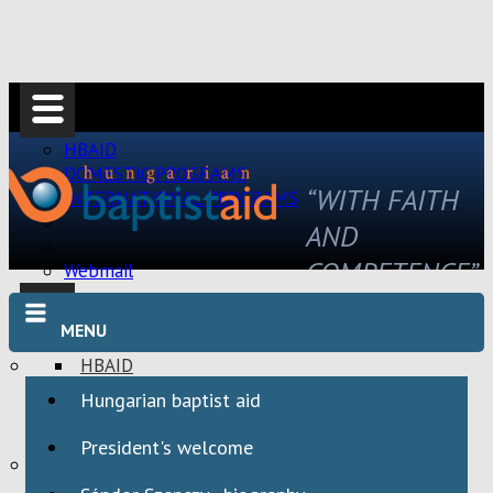
HBAID
DOMESTIC PROGRAMS
“WITH FAITH
INTERNATIONAL PROGRAMS
AND
COMPETENCE”
Webmail
MENU
HBAID
DOMESTIC PROGRAMS
Hungarian baptist aid
INTERNATIONAL PROGRAMS
President's welcome
Webmail