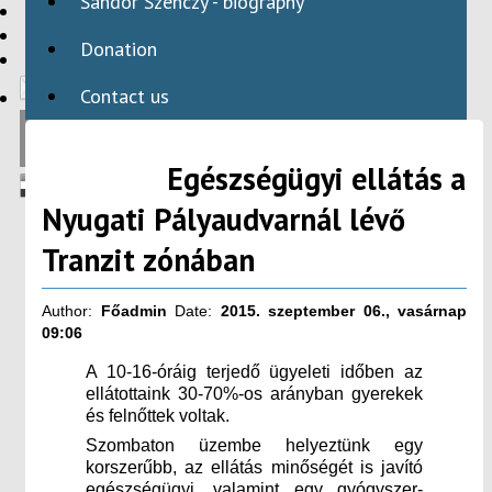
Sándor Szenczy - biography
HBAID
DOMESTIC PROGRAMS
Donation
INTERNATIONAL PROGRAMS
Contact us
Egészségügyi ellátás a
Nyugati Pályaudvarnál lévő
Tranzit zónában
Author:
Főadmin
Date:
2015. szeptember 06., vasárnap
09:06
A 10-16-óráig terjedő ügyeleti időben az
ellátottaink 30-70%-os arányban gyerekek
és felnőttek voltak.
Szombaton üzembe helyeztünk egy
korszerűbb, az ellátás minőségét is javító
egészségügyi, valamint egy gyógyszer-