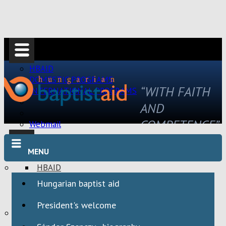
HBAID
DOMESTIC PROGRAMS
“WITH FAITH
INTERNATIONAL PROGRAMS
AND
COMPETENCE”
Webmail
MENU
HBAID
DOMESTIC PROGRAMS
Hungarian baptist aid
INTERNATIONAL PROGRAMS
President's welcome
Webmail