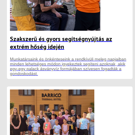
Szakszerű és gyors segítségnyújtás az
extrém hőség idején
Munkatársaink és önkénteseink a rendkívüli meleg napjaiban
minden lehetséges módon igyekeztek segíteni azoknak, akik
egy-egy palack ásványvíz formájában szívesen fogadták a
gondoskodást.