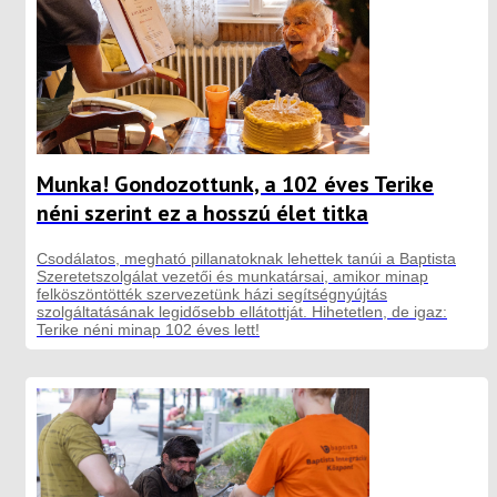
Munka! Gondozottunk, a 102 éves Terike
néni szerint ez a hosszú élet titka
Csodálatos, megható pillanatoknak lehettek tanúi a Baptista
Szeretetszolgálat vezetői és munkatársai, amikor minap
felköszöntötték szervezetünk házi segítségnyújtás
szolgáltatásának legidősebb ellátottját. Hihetetlen, de igaz:
Terike néni minap 102 éves lett!