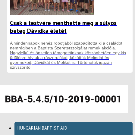
Csak a testvére menthette meg a súlyos
beteg Dávidka életét
A mindennapok nehéz robotjából szabadította ki a családot
nemrégiben a Baptista Szeretetszolgálat remek akciója.
Nagylelkű és önzetlen támogatóinknak köszönhetően egy kis
üdülésre hívtuk a rászorulókat, közöttük Melindát és
gyermekeit, Dávidkát és Melikét is. Történetük igazán
szívszorító.
HUNGARIAN BAPTIST AID