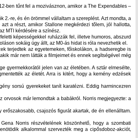
012-ben tűnt fel a mozivásznon, amikor a The Expendables –
ók 2.-re, és én örömmel vállaltam a szereplést. Azt mondta, a
zt a részt, amikor Stallone megkérdezi tőlem, jól hallotta,
 az MTI kérdésére a színész.
letti képességekkel ruházzák fel, illetve humoros, abszurd
áson sokáig úgy állt, az M0-ás hidat is róla nevezhetik el.
zek terjedtek az egyetemeken, főiskolákon, a hadseregbe is
k, akik már nem látták a filmjeimet és ennek segítségével még
ge gyermekkorától jelen van az életében. A sztár elmesélte,
mentették az életét. Arra is kitért, hogy a kemény edzések
egény sorsú gyerekeket tanít karatézni. Eddig harmincezren
 az orvosok már lemondtak a babákról. Norris megjegyezte: a
rőszakosabb, csajozós figurát akartak, de én ellenálltam.
 Gena Norris részvételének köszönhető, hogy a szombati
izenötödik alkalommal szervezték meg a cipősdoboz-akciót,