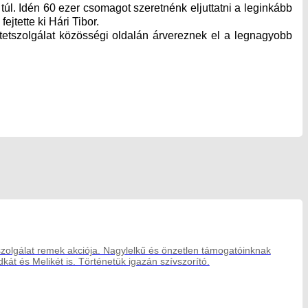
úl. Idén 60 ezer csomagot szeretnénk eljuttatni a leginkább
jtette ki Hári Tibor.
tetszolgálat közösségi oldalán árvereznek el a legnagyobb
szolgálat remek akciója. Nagylelkű és önzetlen támogatóinknak
kát és Melikét is. Történetük igazán szívszorító.