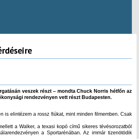
érdéseire
orgatásán veszek részt – mondta Chuck Norris hétfőn az
ótékonysági rendezvényen vett részt Budapesten.
 is elintézem a rossz fiúkat, mint minden filmemben. Csak
llett a Walker, a texasi kopó című sikeres tévésorozatból
gálarendezvényen a Sportarénában. Az immár tizenötödik