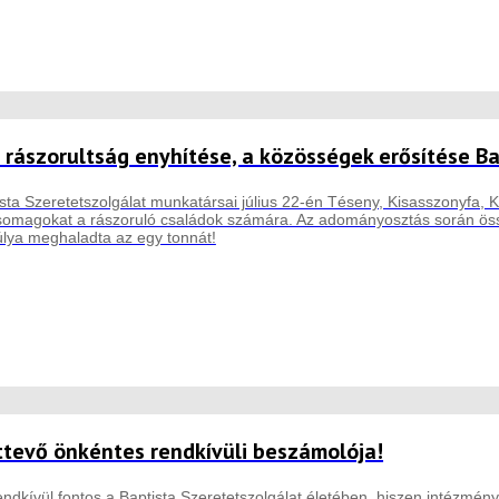
 rászorultság enyhítése, a közösségek erősítése B
sta Szeretetszolgálat munkatársai július 22-én Téseny, Kisasszonyfa, Ki
csomagokat a rászoruló családok számára. Az adományosztás során össz
lya meghaladta az egy tonnát!
ttevő önkéntes rendkívüli beszámolója!
ndkívül fontos a Baptista Szeretetszolgálat életében, hiszen intézmény