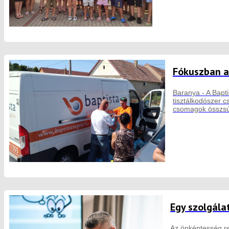
Fókuszban a
Baranya - A Bapti
tisztálkodószer 
csomagok összsú
Egy szolgála
Az önkéntesség re