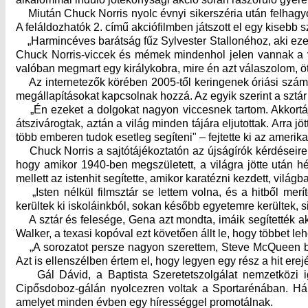
Miután Chuck Norris nyolc évnyi sikerszéria után felhagyo
A feláldozhatók 2. című akciófilmben játszott el egy kisebb s
„Harmincéves barátság fűz Sylvester Stallonéhoz, aki ezeket 
Chuck Norris-viccek és mémek mindenhol jelen vannak a vilá
valóban megmart egy királykobra, mire én azt válaszolom, öt
Az internetezők körében 2005-től keringenek óriási számba
megállapításokat kapcsolnak hozzá. Az egyik szerint a sztár 
„Én ezeket a dolgokat nagyon viccesnek tartom. Akkortájt 
átszivárogtak, aztán a világ minden tájára eljutottak. Arra 
több emberen tudok esetleg segíteni" – fejtette ki az amerikai
Chuck Norris a sajtótájékoztatón az újságírók kérdéseire v
hogy amikor 1940-ben megszületett, a világra jötte után h
mellett az istenhit segítette, amikor karatézni kezdett, világb
„Isten nélkül filmsztár se lettem volna, és a hitből merí
kerültek ki iskoláinkból, sokan később egyetemre kerültek, s
A sztár és felesége, Gena azt mondta, imáik segítették akk
Walker, a texasi kopóval ezt követően állt le, hogy többet le
„A sorozatot persze nagyon szerettem, Steve McQueen bízt
Azt is ellenszélben értem el, hogy legyen egy rész a hit erejé
Gál Dávid, a Baptista Szeretetszolgálat nemzetközi ig
Cipősdoboz-gálán nyolcezren voltak a Sportarénában. Hári
amelyet minden évben egy hírességgel promotálnak.