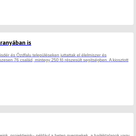
aranyában is
sdér és Ózdfalu településeken juttattak el élelmiszer és
esen 76 család, mintegy 250 fő részesült segítségben. A kiosztott
eink, projektjeink– például a beteg gyermekek, a hajléktalanok vagy