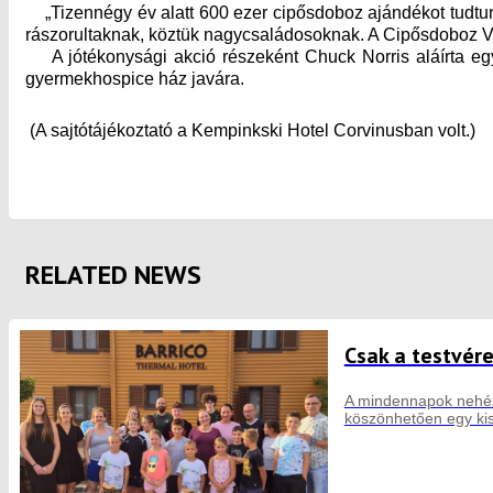
„Tizennégy év alatt 600 ezer cipősdoboz ajándékot tudtunk 
rászorultaknak, köztük nagycsaládosoknak. A Cipősdoboz Vár 
A jótékonysági akció részeként Chuck Norris aláírta egyi
gyermekhospice ház javára.
(A sajtótájékoztató a Kempinkski Hotel Corvinusban volt.)
RELATED NEWS
Csak a testvér
A mindennapok nehéz 
köszönhetően egy kis 