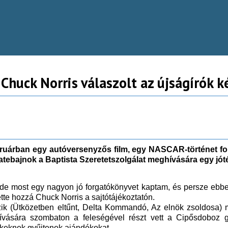
huck Norris válaszolt az újságírók k
ebruárban egy autóversenyzős film, egy NASCAR-történet f
aratebajnok a Baptista Szeretetszolgálat meghívására egy j
 de most egy nagyon jó forgatókönyvet kaptam, és persze ebben
tte hozzá Chuck Norris a sajtótájékoztatón.
k (Ütközetben eltűnt, Delta Kommandó, Az elnök zsoldosa) me
hívására szombaton a feleségével részt vett a Cipősdoboz 
ekeknek gyűjtenek ajándékokat.