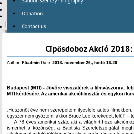
Sándor Szenczy - biography
HBAID
DOMESTIC PROGRAMS
Donation
INTERNATIONAL PROGRAMS
Contact us
Cipősdoboz Akció 2018: C
HU
Author:
Főadmin
Date:
2018. november 26., hétfő 16:26
Budapest (MTI) - Jövőre visszatérek a filmvászonra: f
MTI kérdésére. Az amerikai akciófilmsztár és egykori k
„Huszonöt éve nem szerepeltem ilyesféle autós filmekben,
egyszer nem győztem, akkor Bruce Lee kerekedett felül" ­– te
A 78 éves amerikai sztár, aki a világhírt hozó akciómozi
ismerhet a közönség, a Baptista Szeretetszolgálat meg
alkalommal induló jótékonysági akció során rászoruló gyer