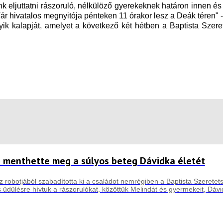
eljuttatni rászoruló, nélkülöző gyerekeknek határon innen és t
hivatalos megnyitója pénteken 11 órakor lesz a Deák téren" - fe
k kalapját, amelyet a következő két hétben a Baptista Szere
e menthette meg a súlyos beteg Dávidka életét
robotjából szabadította ki a családot nemrégiben a Baptista Szeretet
üdülésre hívtuk a rászorulókat, közöttük Melindát és gyermekeit, Dávid