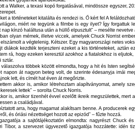
tt a Walker, a texasi kopó forgatásával, mindössze egyszer, 2
zerepet.
a történeteket kitalálta és rendezi is. Ő kért fel A feláldozhat
gon, miért ne tegyünk a filmbe is egy ilyet? Így forgattuk le a
 nap kínzó haláltusa után a hüllő elpusztult" – mesélte nevetve
n olyan mémek, illetve viccek, amelyek Chuck Norrist emberfe
elszámolt a végtelenig. Kétszer. Egy magyarországi netes voksol
diákok kezdték terjeszteni ezeket a kis történeteket, aztán e
jöttem rá, hogy ezeken keresztül azokhoz a fiatalokhoz is eljuto
 sztár.
álaszolva többek között elmondta, hogy a hit és Isten segítsé
ét napon át nagyon beteg volt, de szerinte édesanyja imái meg
ajnok lett, és címét hat éven át megőrizte.
tettem akkor is, amikor létrehoztam alapítványomat, amely sz
ikeresek lettek" – sorolta Chuck Norris.
or is, amikor tizenhét évvel ezelőtt ikreik megszülettek, mert
hessen a családjával.
atott arra, hogy magamat alakítsam benne. A producerek egy e
ről, és óriási nézettséget hozott az epizód" – fűzte hozzá.
azgatója a sajtótájékoztatón elmondta: nagyrészt Chuck és
 Tibor, a szervezet ügyvezető igazgatója hozzátette: idén t