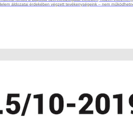
elem áldozatai érdekében végzett tevékenységeink – nem működhetnén