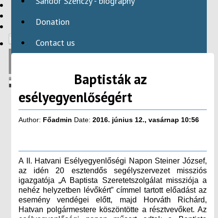
Sándor Szenczy - biography
HBAID
DOMESTIC PROGRAMS
Donation
INTERNATIONAL PROGRAMS
Contact us
Baptisták az
esélyegyenlőségért
Author:
Főadmin
Date:
2016. június 12., vasárnap 10:56
A II. Hatvani Esélyegyenlőségi Napon Steiner József,
az idén 20 esztendős segélyszervezet missziós
igazgatója „A Baptista Szeretetszolgálat missziója a
nehéz helyzetben lévőkért” címmel tartott előadást az
esemény vendégei előtt, majd Horváth Richárd,
Hatvan polgármestere köszöntötte a résztvevőket. Az