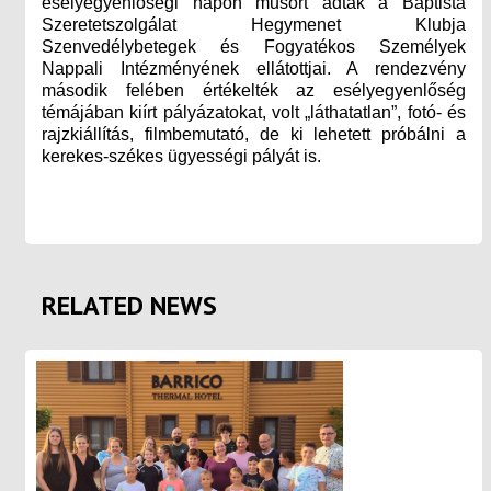
esélyegyenlőségi napon műsort adtak a Baptista
Szeretetszolgálat Hegymenet Klubja
Szenvedélybetegek és Fogyatékos Személyek
Nappali Intézményének ellátottjai. A rendezvény
második felében értékelték az esélyegyenlőség
témájában kiírt pályázatokat, volt „láthatatlan”, fotó- és
rajzkiállítás, filmbemutató, de ki lehetett próbálni a
kerekes-székes ügyességi pályát is.
RELATED NEWS