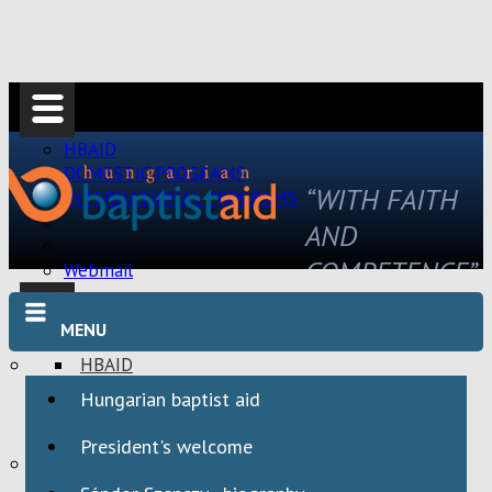
HBAID
DOMESTIC PROGRAMS
“WITH FAITH
INTERNATIONAL PROGRAMS
AND
COMPETENCE”
Webmail
MENU
HBAID
DOMESTIC PROGRAMS
Hungarian baptist aid
INTERNATIONAL PROGRAMS
President's welcome
Webmail