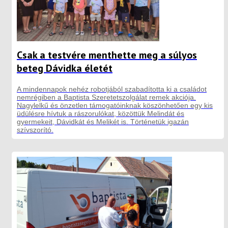
Csak a testvére menthette meg a súlyos
beteg Dávidka életét
A mindennapok nehéz robotjából szabadította ki a családot
nemrégiben a Baptista Szeretetszolgálat remek akciója.
Nagylelkű és önzetlen támogatóinknak köszönhetően egy kis
üdülésre hívtuk a rászorulókat, közöttük Melindát és
gyermekeit, Dávidkát és Melikét is. Történetük igazán
szívszorító.