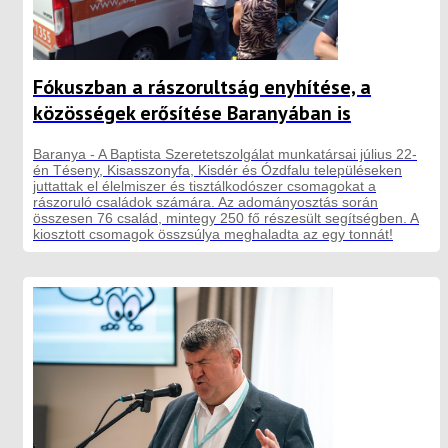
Fókuszban a rászorultság enyhítése, a
közösségek erősítése Baranyában is
Baranya - A Baptista Szeretetszolgálat munkatársai július 22-
én Téseny, Kisasszonyfa, Kisdér és Ózdfalu településeken
juttattak el élelmiszer és tisztálkodószer csomagokat a
rászoruló családok számára. Az adományosztás során
összesen 76 család, mintegy 250 fő részesült segítségben. A
kiosztott csomagok összsúlya meghaladta az egy tonnát!