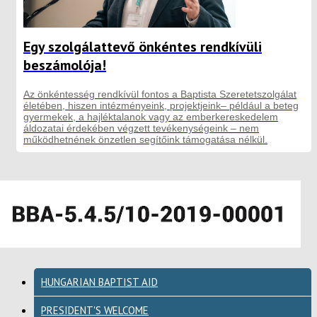
Egy szolgálattevő önkéntes rendkívüli
beszámolója!
Az önkéntesség rendkívül fontos a Baptista Szeretetszolgálat
életében, hiszen intézményeink, projektjeink– például a beteg
gyermekek, a hajléktalanok vagy az emberkereskedelem
áldozatai érdekében végzett tevékenységeink – nem
működhetnének önzetlen segítőink támogatása nélkül.
HUNGARIAN BAPTIST AID
PRESIDENT'S WELCOME