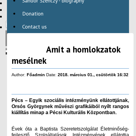
Sándor Szenczy - biography
HBAID
DOMESTIC PROGRAMS
Donation
INTERNATIONAL PROGRAMS
Contact us
Amit a homlokzatok
mesélnek
Author:
Főadmin
Date:
2018. március 01., csütörtök 16:32
Pécs – Egyik szociális intézményünk ellátottjának,
Orsós Györgynek művészi grafikáiból nyílt rangos
kiállítás minap a Pécsi Kulturális Központban.
Évek óta a Baptista Szeretetszolgálat Életminőség-
fejlesztő Szolgáltatások Intézményének ellátottja