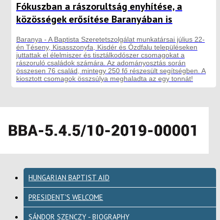
Fókuszban a rászorultság enyhítése, a
közösségek erősítése Baranyában is
Baranya - A Baptista Szeretetszolgálat munkatársai július 22-
én Téseny, Kisasszonyfa, Kisdér és Ózdfalu településeken
juttattak el élelmiszer és tisztálkodószer csomagokat a
rászoruló családok számára. Az adományosztás során
összesen 76 család, mintegy 250 fő részesült segítségben. A
kiosztott csomagok összsúlya meghaladta az egy tonnát!
HUNGARIAN BAPTIST AID
PRESIDENT'S WELCOME
SÁNDOR SZENCZY - BIOGRAPHY