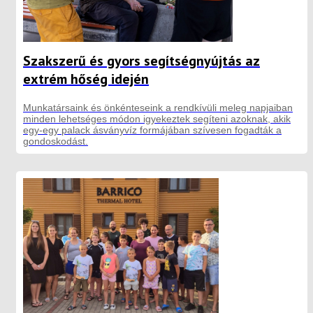
Szakszerű és gyors segítségnyújtás az
extrém hőség idején
Munkatársaink és önkénteseink a rendkívüli meleg napjaiban
minden lehetséges módon igyekeztek segíteni azoknak, akik
egy-egy palack ásványvíz formájában szívesen fogadták a
gondoskodást.