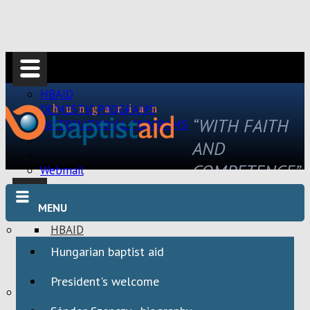
HBAID
DOMESTIC PROGRAMS
“WITH FAITH
INTERNATIONAL PROGRAMS
AND
COMPETENCE”
Webmail
MENU
HBAID
DOMESTIC PROGRAMS
Hungarian baptist aid
INTERNATIONAL PROGRAMS
President's welcome
Webmail