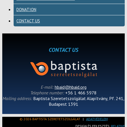
DONATION
CONTACT US
CONTACT US
E-mail:
hbaid@hbaid.org
Telephone number:
+36 1 466 5978
Mailing address:
Baptista Szeretetszolgálat Alapítvány, Pf. 241,
Budapest 1391
© 2026 BAPTISTA SZERETETSZOLGÁLAT
|
ADATVÉDELEM
DESIGN ÉS FEJLESZTÉS:
RELATIVE