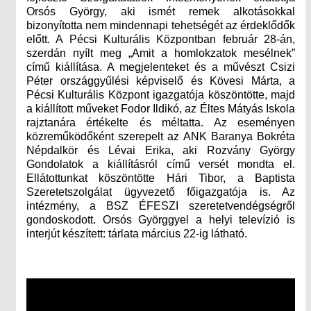
Orsós György, aki ismét remek alkotásokkal
bizonyította nem mindennapi tehetségét az érdeklődők
előtt. A Pécsi Kulturális Központban február 28-án,
szerdán nyílt meg „Amit a homlokzatok mesélnek”
című kiállítása. A megjelenteket és a művészt Csizi
Péter országgyűlési képviselő és Kövesi Márta, a
Pécsi Kulturális Központ igazgatója köszöntötte, majd
a kiállított műveket Fodor Ildikó, az Éltes Mátyás Iskola
rajztanára értékelte és méltatta. Az eseményen
közreműködőként szerepelt az ANK Baranya Bokréta
Népdalkör és Lévai Erika, aki Rozvány György
Gondolatok a kiállításról című versét mondta el.
Ellátottunkat köszöntötte Hári Tibor, a Baptista
Szeretetszolgálat ügyvezető főigazgatója is. Az
intézmény, a BSZ ÉFESZI szeretetvendégségről
gondoskodott. Orsós Györggyel a helyi televízió is
interjút készített: tárlata március 22-ig látható.