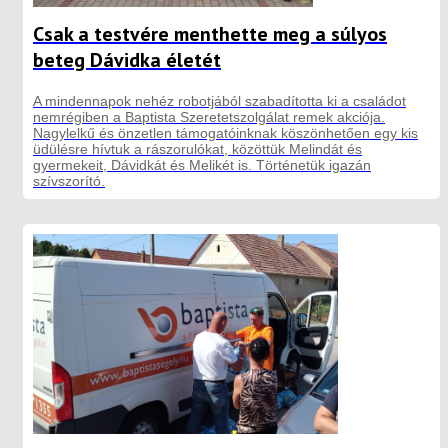
Csak a testvére menthette meg a súlyos
beteg Dávidka életét
A mindennapok nehéz robotjából szabadította ki a családot
nemrégiben a Baptista Szeretetszolgálat remek akciója.
Nagylelkű és önzetlen támogatóinknak köszönhetően egy kis
üdülésre hívtuk a rászorulókat, közöttük Melindát és
gyermekeit, Dávidkát és Melikét is. Történetük igazán
szívszorító.