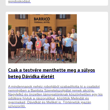
gondoskodást.
Csak a testvére menthette meg a súlyos
beteg Dávidka életét
A mindennapok nehéz robotjából szabadította ki a családot
nemrégiben a Baptista Szeretetszolgálat remek akciója.
Nagylelkű és önzetlen támogatóinknak köszönhetően egy kis
üdülésre hívtuk a rászorulókat, közöttük Melindát és
gyermekeit, Dávidkát és Melikét is. Történetük igazán
szívszorító.