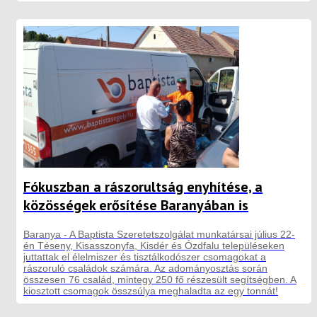
Fókuszban a rászorultság enyhítése, a
közösségek erősítése Baranyában is
Baranya - A Baptista Szeretetszolgálat munkatársai július 22-
én Téseny, Kisasszonyfa, Kisdér és Ózdfalu településeken
juttattak el élelmiszer és tisztálkodószer csomagokat a
rászoruló családok számára. Az adományosztás során
összesen 76 család, mintegy 250 fő részesült segítségben. A
kiosztott csomagok összsúlya meghaladta az egy tonnát!