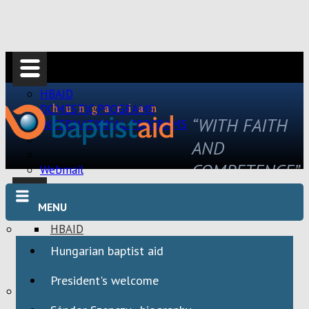
HBAID
DOMESTIC PROGRAMS
“WITH FAITH
INTERNATIONAL PROGRAMS
AND
COMPETENCE”
Webmail
MENU
HBAID
DOMESTIC PROGRAMS
Hungarian baptist aid
INTERNATIONAL PROGRAMS
President's welcome
Webmail