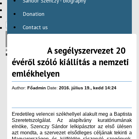
Sándor Szenczy - biography
HBAID
DOMESTIC PROGRAMS
Donation
INTERNATIONAL PROGRAMS
Contact us
A segélyszervezet 20
évéről szóló kiállítás a nemzeti
emlékhelyen
Author:
Főadmin
Date:
2016. július 19., kedd 14:24
Eredetileg velencei székhellyel alakult meg a Baptista
Szeretetszolgálat. Az alapítvány kuratóriumának
elnöke, Szenczy Sándor lelkipásztor az első ülésen
azt mondta, a szervezet elsődleges céljának tekinti a
Magyarországon és külföldön rászoruló szegények,