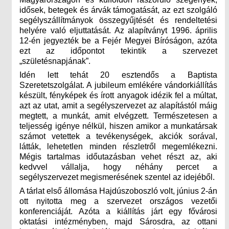
idősek, betegek és árvák támogatását, az ezt szolgáló
segélyszállítmányok összegyűjtését és rendeltetési
helyére való eljuttatását. Az alapítványt 1996. április
12-én jegyezték be a Fejér Megyei Bíróságon, azóta
ezt az időpontot tekintik a szervezet
„születésnapjának”.
Idén lett tehát 20 esztendős a Baptista
Szeretetszolgálat. A jubileum emlékére vándorkiállítás
készült, fényképek és írott anyagok idézik fel a múltat,
azt az utat, amit a segélyszervezet az alapítástól máig
megtett, a munkát, amit elvégzett. Természetesen a
teljesség igénye nélkül, hiszen amikor a munkatársak
számot vetettek a tevékenységek, akciók sorával,
látták, lehetetlen minden részletről megemlékezni.
Mégis tartalmas időutazásban vehet részt az, aki
kedvvel vállalja, hogy néhány percet a
segélyszervezet megismerésének szentel az idejéből.
A tárlat első állomása Hajdúszoboszló volt, június 2-án
ott nyitotta meg a szervezet országos vezetői
konferenciáját. Azóta a kiállítás járt egy fővárosi
oktatási intézményben, majd Sárosdra, az ottani