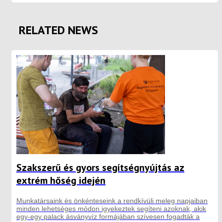
RELATED NEWS
Szakszerű és gyors segítségnyújtás az
extrém hőség idején
Munkatársaink és önkénteseink a rendkívüli meleg napjaiban
minden lehetséges módon igyekeztek segíteni azoknak, akik
egy-egy palack ásványvíz formájában szívesen fogadták a