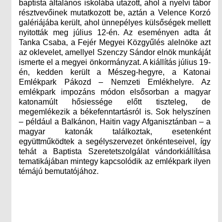
baptista általános iskolába utazott, ahol a nyelvi tábor
résztvevőinek mutatkozott be, aztán a Velence Korzó
galériájába került, ahol ünnepélyes külsőségek mellett
nyitották meg július 12-én. Az eseményen adta át
Tanka Csaba, a Fejér Megyei Közgyűlés alelnöke azt
az oklevelet, amellyel Szenczy Sándor elnök munkáját
ismerte el a megyei önkormányzat. A kiállítás július 19-
én, kedden került a Mészeg-hegyre, a Katonai
Emlékpark Pákozd – Nemzeti Emlékhelyre. Az
emlékpark impozáns módon elsősorban a magyar
katonamúlt hősiessége előtt tiszteleg, de
megemlékezik a békefenntartásról is. Sok helyszínen
– például a Balkánon, Haitin vagy Afganisztánban – a
magyar katonák találkoztak, esetenként
együttműködtek a segélyszervezet önkénteseivel, így
tehát a Baptista Szeretetszolgálat vándorkiállítása
tematikájában mintegy kapcsolódik az emlékpark ilyen
témájú bemutatójához.