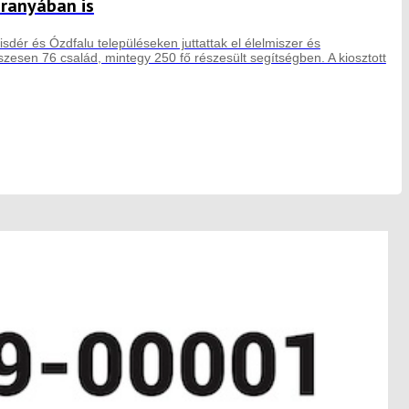
aranyában is
sdér és Ózdfalu településeken juttattak el élelmiszer és
esen 76 család, mintegy 250 fő részesült segítségben. A kiosztott