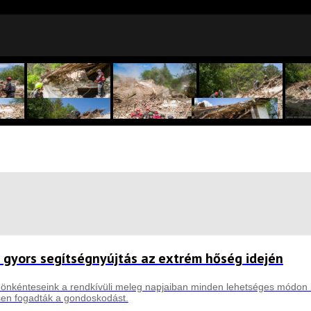
 gyors segítségnyújtás az extrém hőség idején
önkénteseink a rendkívüli meleg napjaiban minden lehetséges módon i
sen fogadták a gondoskodást.