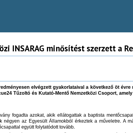
özi INSARAG minősítést szerzett a R
edményesen elvégzett gyakorlataival a következő öt évre 
scue24 Tűzoltó és Kutató-Mentő Nemzetközi Csoport, amel
tvány fogadta azokat, akik ellátogattak a baptista mentőcsap
lük négyen az Egyesült Államokból érkeztek a műveletre. A m
apattal együtt folytatódott tovább.