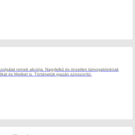
szolgálat remek akciója. Nagylelkű és önzetlen támogatóinknak
kát és Melikét is. Történetük igazán szívszorító.