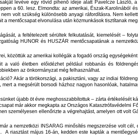
sakját levéve egy rövid pihenő ideje alatt Pavelcze László, a
éppen a 60. lesz. Elmondta: az amerikai, Észak-Karolinából és 
 nem volt szükség különösebb anyagi ráfordításra. Nem kellett
 amit a mentőcsapat elvonulása után közmunkások tisztítanak meg
ását, a feltételezett sérültek felkutatását, kiemelését – fol
gazgatóság HUNOR és HUSZÁR mentőcsapatának a nemzetközi
erei, közöttük az amerikai kollégák a fogadó ország egységekén
it a való életben előidézhet például robbanás és földrengé
bbiekben az önkormányzat még felhasználhat.
ció? Akár a törökországi, a pakisztáni, vagy az indiai földren
lat, mert a megsérült borsodi házhoz nagyon hasonlóak, hatalma
ünket újabb öt évre meghosszabbítottuk – zárta értékelését ká
csapat már akkor megkapta az Országos Katasztrófavédelmi Főig
nen személyesen ellenőrizte a végrehajtást, amelyen ott volt Gá
l már a nemzetközi INSARAG minősítés megszerzése volt cél, ot
en. A riasztást május 16-án, kedden este kapták a mentőegysé