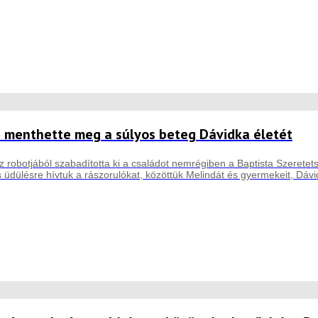
e menthette meg a súlyos beteg Dávidka életét
robotjából szabadította ki a családot nemrégiben a Baptista Szeretet
üdülésre hívtuk a rászorulókat, közöttük Melindát és gyermekeit, Dávid