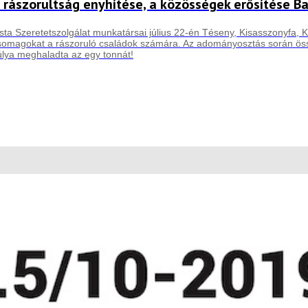
 rászorultság enyhítése, a közösségek erősítése B
sta Szeretetszolgálat munkatársai július 22-én Téseny, Kisasszonyfa, Ki
csomagokat a rászoruló családok számára. Az adományosztás során össz
lya meghaladta az egy tonnát!