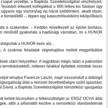
 csapat vezetője, a Baptista Szeretetszolgálat vészhelyzet-
Texasból érkezett kollégákkal a 600 lelkes kis faluban úgy
 ugyanis egy viszonylag ép házat szétdönteni, akadt olyan,
 a törmeléktől –, éppen egy katasztrófavédelmi kiképzőbázis
ytatta a szakember. – Kedden következett az épület bontása.
 minősítő gyakorlata a hajdúsági városban, mi a HUNOR
t dolgoztak a HUNOR keze alá. .
s. A szakmai feladatok végrehajtása mellett megpróbáltuk
gések utáni helyzethez. A legjobban mégis talán a pakisztáni
s terméskövekből, méteres falakkal építettek omlottak össze
véját lehajtva Pavelcze László, majd visszaindult a dübörgő
azgatóság által a nemzeti bevethetőségre szóló igazolást.
l Dávid, a Baptista Szeretetszolgálat nemzetközi igazgatója
t kellett bizonyítani a felkészültséget az ENSZ OCHA által
gek, attól a pillanattól kezdve a nemzetközi standardoknak