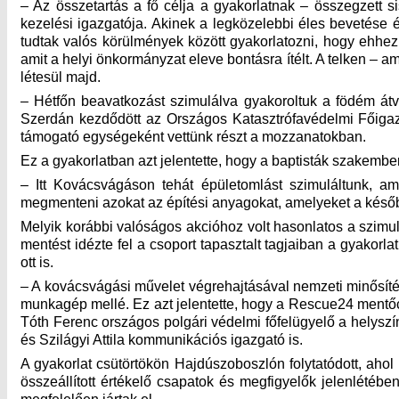
– Az összetartás a fő célja a gyakorlatnak – összegzett si
kezelési igazgatója. Akinek a legközelebbi éles bevetése 
tudtak valós körülmények között gyakorlatozni, hogy ehhez
amit a helyi önkormányzat eleve bontásra ítélt. A telken –
létesül majd.
– Hétfőn beavatkozást szimulálva gyakoroltuk a födém átvág
Szerdán kezdődött az Országos Katasztrófavédelmi Fői
támogató egységeként vettünk részt a mozzanatokban.
Ez a gyakorlatban azt jelentette, hogy a baptisták szakemb
– Itt Kovácsvágáson tehát épületomlást szimuláltunk, am
megmenteni azokat az építési anyagokat, amelyeket a késő
Melyik korábbi valóságos akcióhoz volt hasonlatos a szimulá
mentést idézte fel a csoport tapasztalt tagjaiban a gyakor
ott is.
– A kovácsvágási művelet végrehajtásával nemzeti minősítés
munkagép mellé. Ez azt jelentette, hogy a Rescue24 mentő
Tóth Ferenc országos polgári védelmi főfelügyelő a helyszí
és Szilágyi Attila kommunikációs igazgató is.
A gyakorlat csütörtökön Hajdúszoboszlón folytatódott, aho
összeállított értékelő csapatok és megfigyelők jelenlétéb