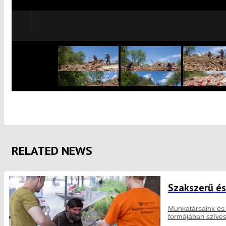
RELATED NEWS
Szakszerű és
Munkatársaink és 
formájában szíve