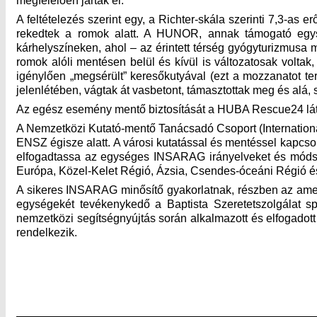
megfelelően jártak el.
A feltételezés szerint egy, a Richter-skála szerinti 7,3-as 
rekedtek a romok alatt. A HUNOR, annak támogató egy
kárhelyszíneken, ahol – az érintett térség gyógyturizmusa mi
romok alóli mentésen belül és kívül is változatosak volta
igénylően „megsérült” keresőkutyával (ezt a mozzanatot te
jelenlétében, vágtak át vasbetont, támasztottak meg és alá, sz
Az egész esemény mentő biztosítását a HUBA Rescue24 látta
A Nemzetközi Kutató-mentő Tanácsadó Csoport (Internation
ENSZ égisze alatt. A városi kutatással és mentéssel kapcs
elfogadtassa az egységes INSARAG irányelveket és módsze
Európa, Közel-Kelet Régió, Ázsia, Csendes-óceáni Régió é
A sikeres INSARAG minősítő gyakorlatnak, részben az am
egységekét tevékenykedő a Baptista Szeretetszolgálat 
nemzetközi segítségnyújtás során alkalmazott és elfogadot
rendelkezik.