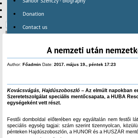
Sándor Szenczy - biography
HBAID
DOMESTIC PROGRAMS
Donation
INTERNATIONAL PROGRAMS
Contact us
A nemzeti után nemzetk
HU
Author:
Főadmin
Date:
2017. május 19., péntek 17:23
Kovácsvágás, Hajdúszoboszló
– Az elmúlt napokban er
Szeretetszolgálat speciális mentőcsapata, a HUBA Re
egységeként vett részt.
Festői domboldal előterében egy egyáltalán nem festői lá
speciális egység tagjai: szám szerint tizennyolcan, közü
pénteken Hajdúszoboszlón, a HUNOR és a HUSZÁR mentőcs