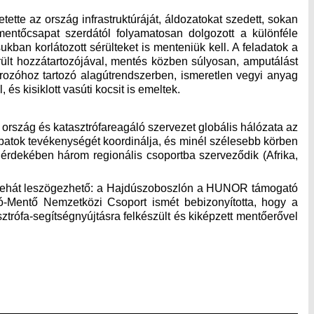
tette az ország infrastruktúráját, áldozatokat szedett, sokan
őcsapat szerdától folyamatosan dolgozott a különféle
ukban korlátozott sérülteket is menteniük kell. A feladatok a
rült hozzátartozójával, mentés közben súlyosan, amputálást
ározóhoz tartozó alagútrendszerben, ismeretlen vegyi anyag
és kisiklott vasúti kocsit is emeltek.
szág és katasztrófareagáló szervezet globális hálózata az
patok tevékenységét koordinálja, és minél szélesebb körben
rdekében három regionális csoportba szerveződik (Afrika,
 tehát leszögezhető: a Hajdúszoboszlón a HUNOR támogató
-Mentő Nemzetközi Csoport ismét bebizonyította, hogy a
rófa-segítségnyújtásra felkészült és kiképzett mentőerővel