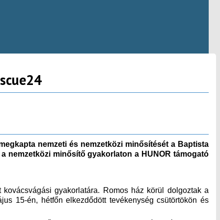
escue24
megkapta nemzeti és nemzetközi minősítését a Baptista
y a nemzetközi minősítő gyakorlaton a HUNOR támogató
at kovácsvágási gyakorlatára. Romos ház körül dolgoztak a
ájus 15-én, hétfőn elkezdődött tevékenység csütörtökön és