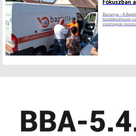
Fókuszban a
Baranya - A Bapti
tisztálkodószer 
csomagok összsú