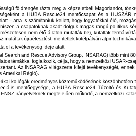
erősségű földrengés rázta meg a képzeletbeli Magorlandot, tönkre
ségeként a HUBA Rescue24 mentőcsapat és a HUSZÁR ment
att – arra is számítaniuk kellett, hogy fogyatékkal élő, mozgás
k, hiszen a csapatoknak akadt dolguk magas rangú politikus sé
rmészetesen nem élő állaton mutatták be), kutattak termálvízt
imuláltak újraélesztést, mentettek kötélpályán alpintechnikával, 
 el a tevékenység ideje alatt.
al Search and Rescue Advisory Group, INSARAG) több mint 80 or
olatos témákkal foglalkozik, célja, hogy a nemzetközi USAR-csa
rtant. Az INSARAG világszerte kifejti tevékenységét, ennek é
s Amerikai Régió).
erikai kollégák eredményes közreműködésének köszönhetően
speciális mentőegysége, a HUBA Rescue24 Tűzoltó és Kutató
t ENSZ irányelveknek megfelelően működő, a nemzetközi kataszt