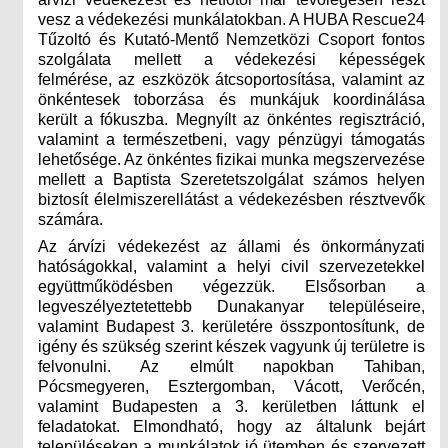
vesz a védekezési munkálatokban. A HUBA Rescue24
Tűzoltó és Kutató-Mentő Nemzetközi Csoport fontos
szolgálata mellett a védekezési képességek
felmérése, az eszközök átcsoportosítása, valamint az
önkéntesek toborzása és munkájuk koordinálása
került a fókuszba. Megnyílt az önkéntes regisztráció,
valamint a természetbeni, vagy pénzügyi támogatás
lehetősége. Az önkéntes fizikai munka megszervezése
mellett a Baptista Szeretetszolgálat számos helyen
biztosít élelmiszerellátást a védekezésben résztvevők
számára.
Az árvízi védekezést az állami és önkormányzati
hatóságokkal, valamint a helyi civil szervezetekkel
együttműködésben végezzük. Elsősorban a
legveszélyeztetettebb Dunakanyar településeire,
valamint Budapest 3. kerületére összpontosítunk, de
igény és szükség szerint készek vagyunk új területre is
felvonulni. Az elmúlt napokban Tahiban,
Pócsmegyeren, Esztergomban, Vácott, Verőcén,
valamint Budapesten a 3. kerületben láttunk el
feladatokat. Elmondható, hogy az általunk bejárt
településeken a munkálatok jó ütemben és szervezett