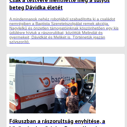
beteg Dávidka életét
A mindennapok nehéz robotjából szabadította ki a családot
nemrégiben a Baptista Szeretetszolgálat remek akciója.
Nagylelkű és önzetlen támogatóinknak köszönhetően egy kis
üdülésre hívtuk a rászorulókat, közöttük Melindát és
gyermekeit, Dávidkát és Melikét is. Történetük igazán
szívszorító.
Fókuszban a rászorultság enyhítése, a