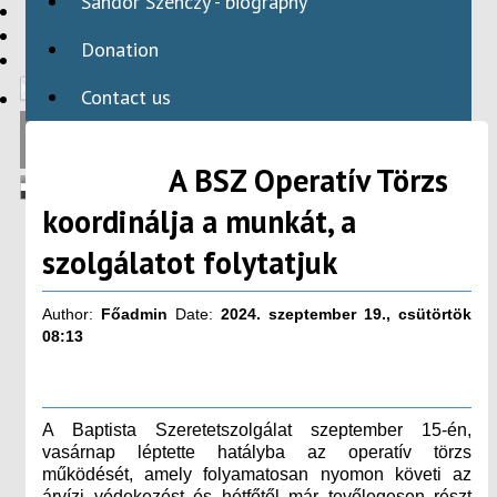
Sándor Szenczy - biography
HBAID
DOMESTIC PROGRAMS
Donation
INTERNATIONAL PROGRAMS
Contact us
A BSZ Operatív Törzs
koordinálja a munkát, a
szolgálatot folytatjuk
Author:
Főadmin
Date:
2024. szeptember 19., csütörtök
08:13
A Baptista Szeretetszolgálat szeptember 15-én,
vasárnap léptette hatályba az operatív törzs
működését, amely folyamatosan nyomon követi az
árvízi védekezést és hétfőtől már tevőlegesen részt