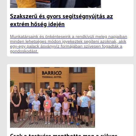
Szakszerű és gyors segítségnyújtás az
extrém hőség idején
Munkatársaink és önkénteseink a rendkívüli meleg napjaiban
minden lehetséges módon igyekeztek segíteni azoknak, akik
egy-egy palack ásványvíz formájában szívesen fogadták a
gondoskodást.
Csak a testvére menthette meg a súlyos