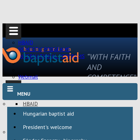
HBAID
DOMESTIC PROGRAMS
“WITH FAITH
INTERNATIONAL PROGRAMS
AND
COMPETENCE”
Webmail
MENU
HBAID
DOMESTIC PROGRAMS
Hungarian baptist aid
INTERNATIONAL PROGRAMS
President's welcome
Webmail