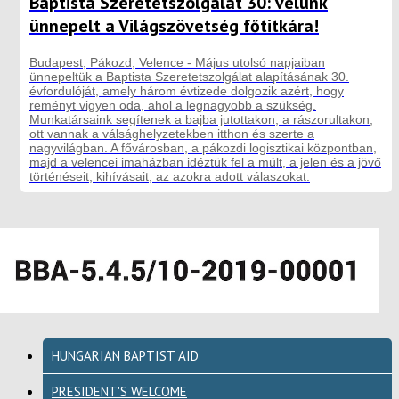
Baptista Szeretetszolgálat 30: velünk
ünnepelt a Világszövetség főtitkára!
Budapest, Pákozd, Velence - Május utolsó napjaiban
ünnepeltük a Baptista Szeretetszolgálat alapításának 30.
évfordulóját, amely három évtizede dolgozik azért, hogy
reményt vigyen oda, ahol a legnagyobb a szükség.
Munkatársaink segítenek a bajba jutottakon, a rászorultakon,
ott vannak a válsághelyzetekben itthon és szerte a
nagyvilágban. A fővárosban, a pákozdi logisztikai központban,
majd a velencei imaházban idéztük fel a múlt, a jelen és a jövő
történéseit, kihívásait, az azokra adott válaszokat.
HUNGARIAN BAPTIST AID
PRESIDENT'S WELCOME