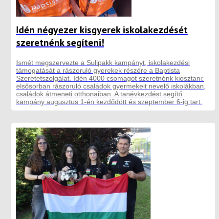
Idén négyezer kisgyerek iskolakezdését
szeretnénk segíteni!
Ismét megszervezte a Sulipakk kampányt, iskolakezdési
támogatását a rászoruló gyerekek részére a Baptista
Szeretetszolgálat. Idén 4000 csomagot szeretnénk kiosztani:
elsősorban rászoruló családok gyermekeit nevelő iskolákban,
családok átmeneti otthonaiban. A tanévkezdést segítő
kampány augusztus 1-én kezdődött és szeptember 6-ig tart.