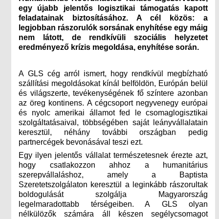
egy újabb jelentős logisztikai támogatás kapott
feladatainak biztosításához. A cél közös: a
legjobban rászorulók sorsának enyhítése egy máig
nem látott, de rendkívüli szociális helyzetet
eredményező krízis megoldása, enyhítése során.
A GLS cég arról ismert, hogy rendkívül megbízható
szállítási megoldásokat kínál belföldön, Európán belül
és világszerte, tevékenységének fő színtere azonban
az öreg kontinens. A cégcsoport negyvenegy európai
és nyolc amerikai államot fed le csomaglogisztikai
szolgáltatásaival, többségében saját leányvállalatain
keresztül, néhány további országban pedig
partnercégek bevonásával teszi ezt.
Egy ilyen jelentős vállalat természetesnek érezte azt,
hogy csatlakozzon ahhoz a humanitárius
szerepvállaláshoz, amely a Baptista
Szeretetszolgálaton keresztül a leginkább rászorultak
boldogulását szolgálja Magyarország
legelmaradottabb térségeiben. A GLS olyan
nélkülözők számára áll készen segélycsomagot