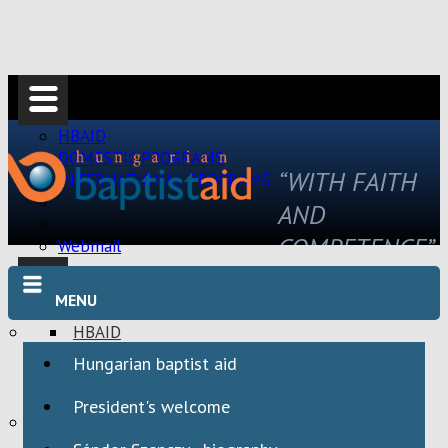
HBAID
DOMESTIC PROGRAMS
“WITH FAITH
INTERNATIONAL PROGRAMS
AND
COMPETENCE”
Webmail
MENU
HBAID
DOMESTIC PROGRAMS
Hungarian baptist aid
INTERNATIONAL PROGRAMS
President's welcome
Webmail