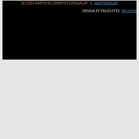
© 2026 BAPTISTA SZERETETSZOLGÁLAT
|
ADATVÉDELEM
DESIGN ÉS FEJLESZTÉS:
RELATIVE