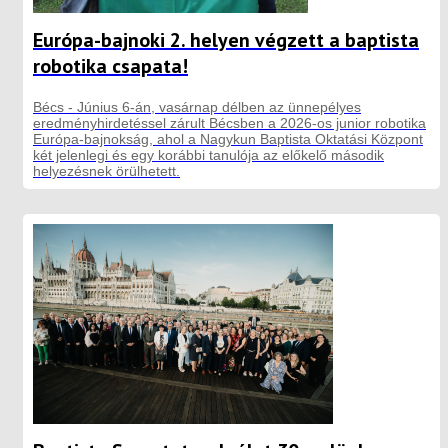
Európa-bajnoki 2. helyen végzett a baptista
robotika csapata!
Bécs - Június 6-án, vasárnap délben az ünnepélyes
eredményhirdetéssel zárult Bécsben a 2026-os junior robotika
Európa-bajnokság, ahol a Nagykun Baptista Oktatási Központ
két jelenlegi és egy korábbi tanulója az előkelő második
helyezésnek örülhetett.