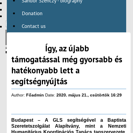
Sándor Szenczy - biography
HBAID
DOMESTIC PROGRAMS
Donation
INTERNATIONAL PROGRAMS
Contact us
Így, az újabb
támogatással még gyorsabb és
hatékonyabb lett a
segítségnyújtás
Author:
Főadmin
Date:
2020. május 21., csütörtök 16:29
Budapest – A GLS segítségével a Baptista
Szeretetszolgálat Alapítvány, mint a Nemzeti
Humanitárius Koordinációs Tanács tagszervezete,