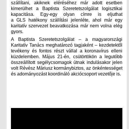
szállítani, akiknek eléréséhez már adott esetben
kimerülhet a Baptista Szeretetszolgálat logisztikai
kapacitása. Egy-egy olyan címre is eljuthat
a GLS hatékony szállítási jelenléte, ahol már egy
karitatív szervezet beavatkozása már nem volna elég
gyors.
A Baptista Szeretetszolgálat – a magyarországi
Karitatív Tanács meghatározó tagjaként – kezdetektől
tevékeny és fontos részt vállal a koronavírus elleni
küzdelemben. Május 21-én, csütörtökön a legutóbb
összeállított segélycsomagok útnak indulásakor jelen
volt Révész Máriusz kormánybiztos, az önkéntességet
és adományozást koordináló akciócsoport vezetője is.