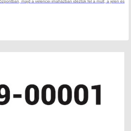
központban, majd a velencei imaházban idéztük fel a múlt, a jelen és