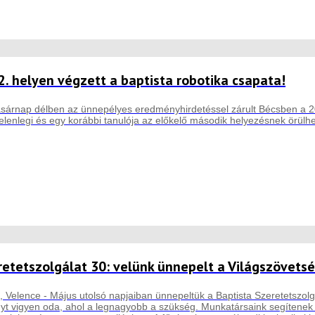
2. helyen végzett a baptista robotika csapata!
asárnap délben az ünnepélyes eredményhirdetéssel zárult Bécsben a 2
elenlegi és egy korábbi tanulója az előkelő második helyezésnek örülhe
retetszolgálat 30: velünk ünnepelt a Világszövetsé
 Velence - Május utolsó napjaiban ünnepeltük a Baptista Szeretetszolgá
yt vigyen oda, ahol a legnagyobb a szükség. Munkatársaink segítenek a