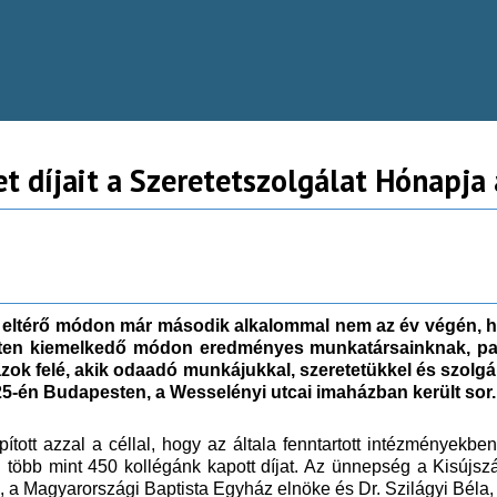
et díjait a Szeretetszolgálat Hónapja
ltérő módon már második alkalommal nem az év végén, han
leten kiemelkedő módon eredményes munkatársainknak, par
zok felé, akik odaadó munkájukkal, szeretetükkel és szolgála
25-én Budapesten, a Wesselényi utcai imaházban került sor.
pított azzal a céllal, hogy az általa fenntartott intézmények
több mint 450 kollégánk kapott díjat. Az ünnepség a Kisújszá
 Magyarországi Baptista Egyház elnöke és Dr. Szilágyi Béla, a