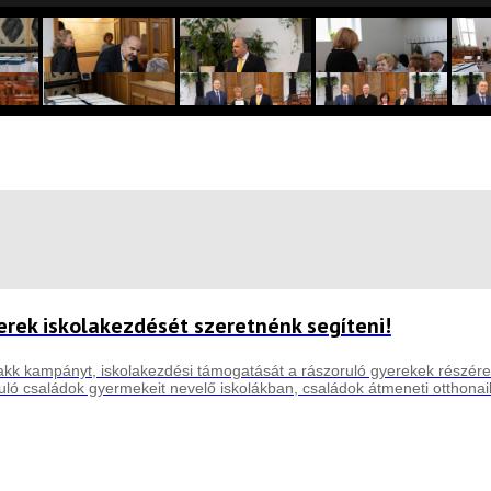
erek iskolakezdését szeretnénk segíteni!
kk kampányt, iskolakezdési támogatását a rászoruló gyerekek részére
ruló családok gyermekeit nevelő iskolákban, családok átmeneti otthon