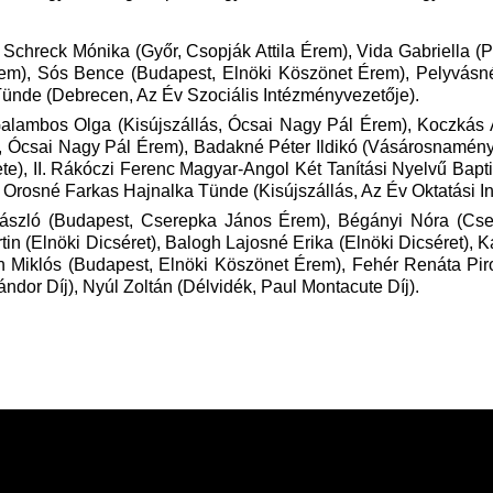
Schreck Mónika (Győr, Csopják Attila Érem), Vida Gabriella (P
Érem), Sós Bence (Budapest, Elnöki Köszönet Érem), Pelyvásn
ünde (Debrecen, Az Év Szociális Intézményvezetője).
hné Galambos Olga (Kisújszállás, Ócsai Nagy Pál Érem), Koczk
t, Ócsai Nagy Pál Érem), Badakné Péter Ildikó (Vásárosnamény
), II. Rákóczi Ferenc Magyar-Angol Két Tanítási Nyelvű Baptis
 Orosné Farkas Hajnalka Tünde (Kisújszállás, Az Év Oktatási I
László (Budapest, Cserepka János Érem), Bégányi Nóra (Cser
tin (Elnöki Dicséret), Balogh Lajosné Erika (Elnöki Dicséret), 
tán Miklós (Budapest, Elnöki Köszönet Érem), Fehér Renáta Pi
or Díj), Nyúl Zoltán (Délvidék, Paul Montacute Díj).