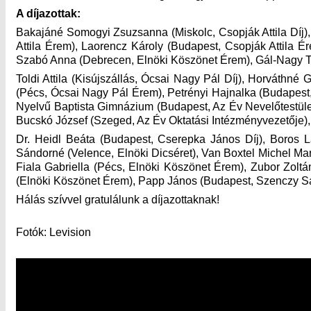
A díjazottak:
Bakajáné Somogyi Zsuzsanna (Miskolc, Csopják Attila Díj), 
Attila Érem), Laorencz Károly (Budapest, Csopják Attila 
Szabó Anna (Debrecen, Elnöki Köszönet Érem), Gál-Nagy T
Toldi Attila (Kisújszállás, Ócsai Nagy Pál Díj), Horvát
(Pécs, Ócsai Nagy Pál Érem), Petrényi Hajnalka (Budapes
Nyelvű Baptista Gimnázium (Budapest, Az Év Nevelőtestülete
Bucskó József (Szeged, Az Év Oktatási Intézményvezetője),
Dr. Heidl Beáta (Budapest, Cserepka János Díj), Boros 
Sándorné (Velence, Elnöki Dicséret), Van Boxtel Michel Mar
Fiala Gabriella (Pécs, Elnöki Köszönet Érem), Zubor Zol
(Elnöki Köszönet Érem), Papp János (Budapest, Szenczy Sánd
Hálás szívvel gratulálunk a díjazottaknak!
Fotók: Levision