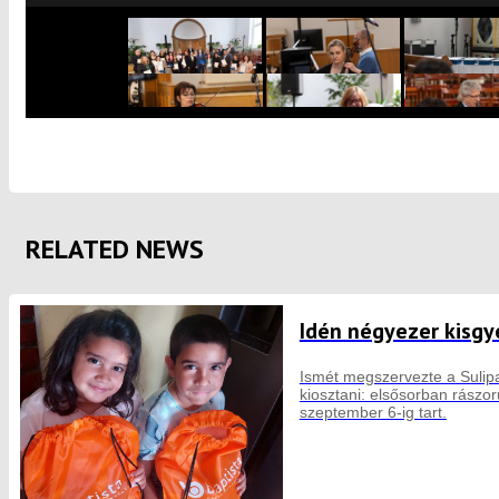
RELATED NEWS
Idén négyezer kisgy
Ismét megszervezte a Sulipa
kiosztani: elsősorban rászo
szeptember 6-ig tart.