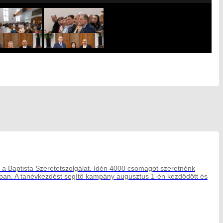
 a Baptista Szeretetszolgálat. Idén 4000 csomagot szeretnénk
aiban. A tanévkezdést segítő kampány augusztus 1-én kezdődött és