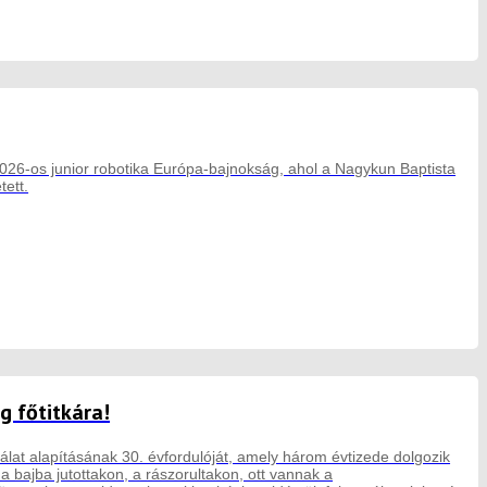
026-os junior robotika Európa-bajnokság, ahol a Nagykun Baptista
tett.
g főtitkára!
lat alapításának 30. évfordulóját, amely három évtizede dolgozik
 bajba jutottakon, a rászorultakon, ott vannak a