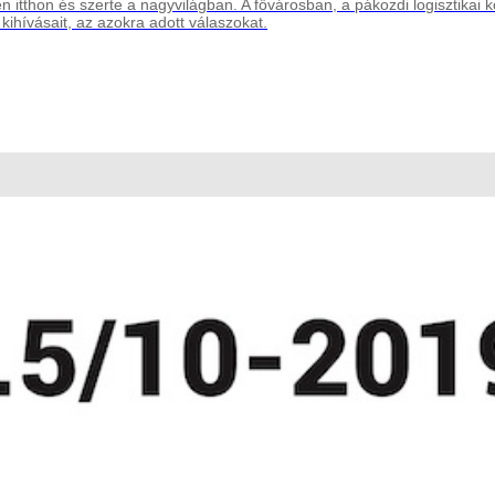
 itthon és szerte a nagyvilágban. A fővárosban, a pákozdi logisztikai 
, kihívásait, az azokra adott válaszokat.