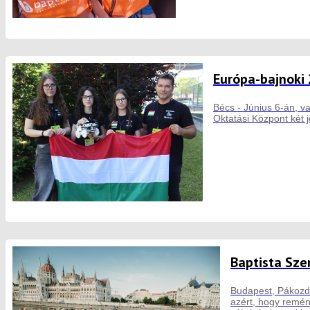
Európa-bajnoki 
Bécs - Június 6-án, v
Oktatási Központ két j
Baptista Sze
Budapest, Pákozd,
azért, hogy remén