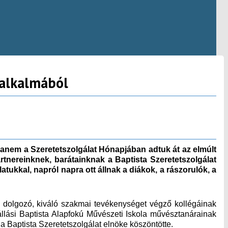
 alkalmából
em a Szeretetszolgálat Hónapjában adtuk át az elmúlt
tnereinknek, barátainknak a Baptista Szeretetszolgálat
tukkal, napról napra ott állnak a diákok, a rászorulók, a
ben dolgozó, kiváló szakmai tevékenységet végző kollégáinak
llási Baptista Alapfokú Művészeti Iskola művésztanárainak
 Baptista Szeretetszolgálat elnöke köszöntötte.