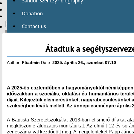
Sándor Szenczy - biography
HBAID
DOMESTIC PROGRAMS
Donation
INTERNATIONAL PROGRAMS
Contact us
Átadtuk a segélyszervez
HU
Author:
Főadmin
Date:
2025. április 26., szombat 07:10
A 2025-ös esztendőben a hagyományoktól némiképpen e
időszakban a szociális, oktatási és humanitárius terü
díjait. Kifejeztük elismerésünket, nagyrabecsülésünket a
szükségben lévők mellett. Az ünnepi eseményre április 
A Baptista Szeretetszolgálat 2013-ban elismerő díjakat ala
megköszönje áldozatos munkájukat. Az elmúlt 12 év során 
zeneszámaival kezdődött meg. A megjelenteket Papp János, a