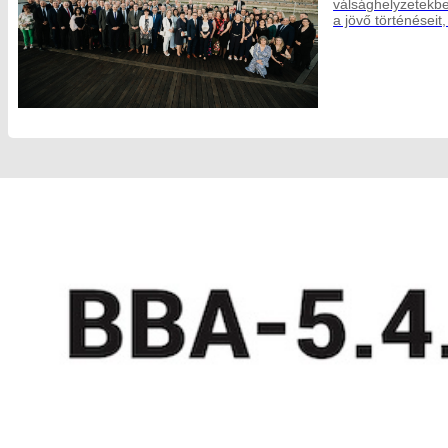
válsághelyzetekben
a jövő történéseit