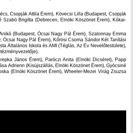
écs, Csopják Attila Érem), Kövecsi Lilla (Budapest, Csopják
é Szabó Brigitta (Debrecen, Elnöki Köszönet Érem), Kókai-
ás Anikó (Budapest, Ócsai Nagy Pál Érem), Szalonnay Emma
, Ócsai Nagy Pál Érem), Kőrösi Csoma Sándor Két Tanítási
ta Általános Iskola és AMI (Téglás, Az Év Nevelőtestülete),
ntézményvezetője).
epka János Érem), Paróczi Anita (Elnöki Dicséret), Papp
Kása Adrienn (Kisújszállás, Elnöki Köszönet Érem), Gyócsiné
roska (Elnöki Köszönet Érem), Wheeler-Mezei Virág Zsuzsa