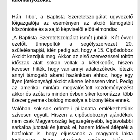
Hári Tibor, a Baptista Szeretetszolgálat ügyvezető
főigazgatója az eseményen az akció támogatóit
köszöntötte és a sajtó képviselői előtt elmondta:
„A Baptista Szeretetszolgálat ismét jubilál. Két évvel
ezelőtt ünnepeltük a segélyszervezet 20.
születésnapját, idén pedig azt, hogy a 15. Cipősdoboz
Akciót kezdjük meg. Akkor, az első szervezéssel töltött
időszak alatt sokan voltak a kételkedők, hiszen
kevesen hitték, hogy van annyi adakozókedv, létezik
annyi támogató akarat hazánkban ahhoz, hogy egy
ilyen jótékonysági akciót sikerre lehessen vinni. Pedig
az amerikai mintára megvalósított kezdeményezést
akkor és azóta is minden évben siker koronázza: több
tízezer gyermek boldog mosolya a bizonyítéka ennek.
Valóban sok-sok örömteli pillanatra emlékezhetünk
szívesen együtt. Hiszen a cipősdoboznyi ajándékok
nem csak Magyarország legszegényebb, legtávolabbi
sarkaiba jutottak és jutnak el, hanem idővel átlépték a
határokat is, hogy eljussanak a magyarok lakta
területekre. Ezen utazások sorában talán a