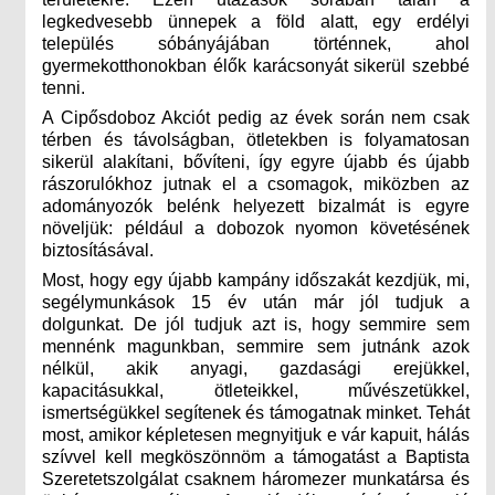
legkedvesebb ünnepek a föld alatt, egy erdélyi
település sóbányájában történnek, ahol
gyermekotthonokban élők karácsonyát sikerül szebbé
tenni.
A Cipősdoboz Akciót pedig az évek során nem csak
térben és távolságban, ötletekben is folyamatosan
sikerül alakítani, bővíteni, így egyre újabb és újabb
rászorulókhoz jutnak el a csomagok, miközben az
adományozók belénk helyezett bizalmát is egyre
növeljük: például a dobozok nyomon követésének
biztosításával.
Most, hogy egy újabb kampány időszakát kezdjük, mi,
segélymunkások 15 év után már jól tudjuk a
dolgunkat. De jól tudjuk azt is, hogy semmire sem
mennénk magunkban, semmire sem jutnánk azok
nélkül, akik anyagi, gazdasági erejükkel,
kapacitásukkal, ötleteikkel, művészetükkel,
ismertségükkel segítenek és támogatnak minket. Tehát
most, amikor képletesen megnyitjuk e vár kapuit, hálás
szívvel kell megköszönnöm a támogatást a Baptista
Szeretetszolgálat csaknem háromezer munkatársa és