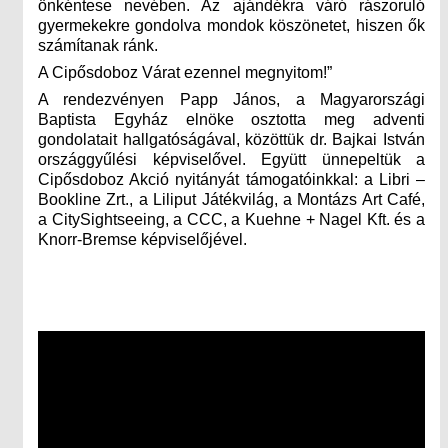
önkéntese nevében. Az ajándékra váró rászoruló
gyermekekre gondolva mondok köszönetet, hiszen ők
számítanak ránk.
A Cipősdoboz Várat ezennel megnyitom!”
A rendezvényen Papp János, a Magyarországi
Baptista Egyház elnöke osztotta meg adventi
gondolatait hallgatóságával, közöttük dr. Bajkai István
országgyűlési képviselővel. Együtt ünnepeltük a
Cipősdoboz Akció nyitányát támogatóinkkal: a Libri –
Bookline Zrt., a Liliput Játékvilág, a Montázs Art Café,
a CitySightseeing, a CCC, a Kuehne + Nagel Kft. és a
Knorr-Bremse képviselőjével.