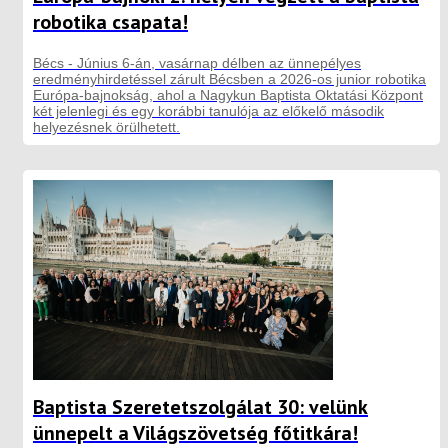
robotika csapata!
Bécs - Június 6-án, vasárnap délben az ünnepélyes
eredményhirdetéssel zárult Bécsben a 2026-os junior robotika
Európa-bajnokság, ahol a Nagykun Baptista Oktatási Központ
két jelenlegi és egy korábbi tanulója az előkelő második
helyezésnek örülhetett.
Baptista Szeretetszolgálat 30: velünk
ünnepelt a Világszövetség főtitkára!