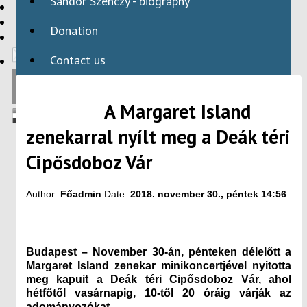
Sándor Szenczy - biography
HBAID
DOMESTIC PROGRAMS
Donation
INTERNATIONAL PROGRAMS
Contact us
A Margaret Island
zenekarral nyílt meg a Deák téri
Cipősdoboz Vár
Author:
Főadmin
Date:
2018. november 30., péntek 14:56
Budapest – November 30-án, pénteken délelőtt a
Margaret Island zenekar minikoncertjével nyitotta
meg kapuit a Deák téri Cipősdoboz Vár, ahol
hétfőtől vasárnapig, 10-től 20 óráig várják az
adományozókat.