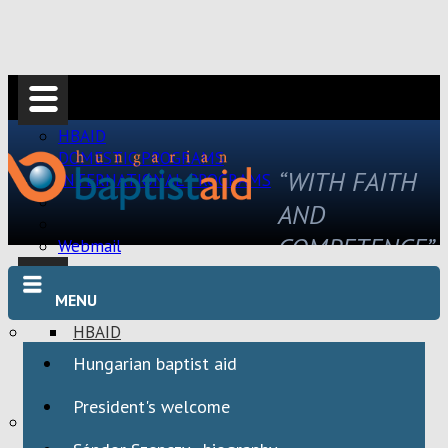
HBAID
DOMESTIC PROGRAMS
“WITH FAITH
INTERNATIONAL PROGRAMS
AND
COMPETENCE”
Webmail
MENU
HBAID
DOMESTIC PROGRAMS
Hungarian baptist aid
INTERNATIONAL PROGRAMS
President's welcome
Webmail