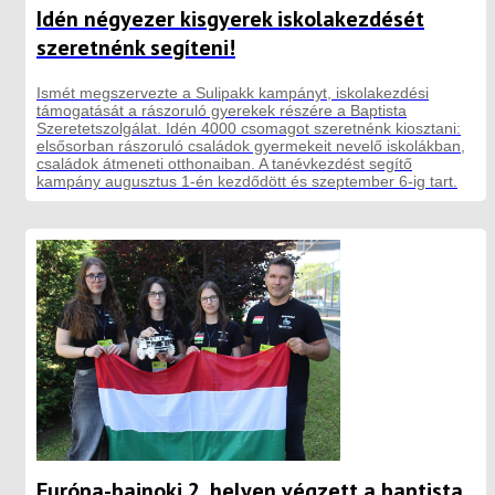
Idén négyezer kisgyerek iskolakezdését
szeretnénk segíteni!
Ismét megszervezte a Sulipakk kampányt, iskolakezdési
támogatását a rászoruló gyerekek részére a Baptista
Szeretetszolgálat. Idén 4000 csomagot szeretnénk kiosztani:
elsősorban rászoruló családok gyermekeit nevelő iskolákban,
családok átmeneti otthonaiban. A tanévkezdést segítő
kampány augusztus 1-én kezdődött és szeptember 6-ig tart.
Európa-bajnoki 2. helyen végzett a baptista