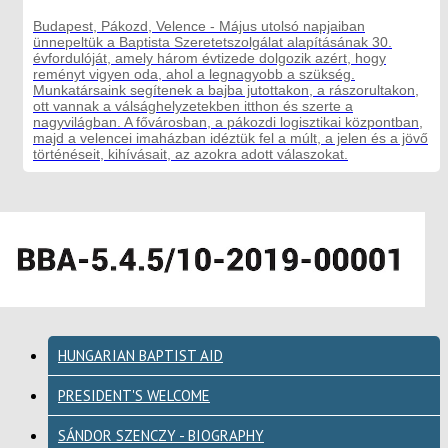
Budapest, Pákozd, Velence - Május utolsó napjaiban
ünnepeltük a Baptista Szeretetszolgálat alapításának 30.
évfordulóját, amely három évtizede dolgozik azért, hogy
reményt vigyen oda, ahol a legnagyobb a szükség.
Munkatársaink segítenek a bajba jutottakon, a rászorultakon,
ott vannak a válsághelyzetekben itthon és szerte a
nagyvilágban. A fővárosban, a pákozdi logisztikai központban,
majd a velencei imaházban idéztük fel a múlt, a jelen és a jövő
történéseit, kihívásait, az azokra adott válaszokat.
HUNGARIAN BAPTIST AID
PRESIDENT'S WELCOME
SÁNDOR SZENCZY - BIOGRAPHY