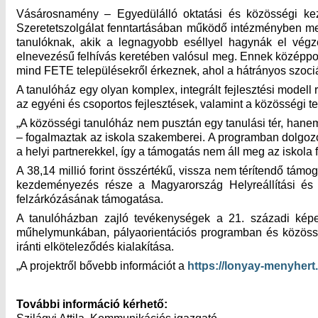
Vásárosnamény – Egyedülálló oktatási és közösségi ke
Szeretetszolgálat fenntartásában működő intézményben meg
tanulóknak, akik a legnagyobb eséllyel hagynák el vég
elnevezésű felhívás keretében valósul meg. Ennek középpont
mind FETE településekről érkeznek, ahol a hátrányos szociá
A tanulóház egy olyan komplex, integrált fejlesztési modell
az egyéni és csoportos fejlesztések, valamint a közösségi t
„A közösségi tanulóház nem pusztán egy tanulási tér, hanem 
– fogalmaztak az iskola szakemberei. A programban dolgo
a helyi partnerekkel, így a támogatás nem áll meg az iskola f
A 38,14 millió forint összértékű, vissza nem térítendő támo
kezdeményezés része a Magyarország Helyreállítási és E
felzárkózásának támogatása.
A tanulóházban zajló tevékenységek a 21. századi képes
műhelymunkában, pályaorientációs programban és közösség
iránti elköteleződés kialakítása.
„A projektről bővebb információt a
https://lonyay-menyhert.
További információ kérhető: