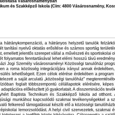
alósítása Vásárosnaményban
ikum és Szakképző Iskola (Cím: 4800 Vásárosnamény, Kossu
l a hátránykompenzáció, a hátrányos helyzetű tanulók felzárk
tanítási nyelvű oktatás erősítése és számos sportág területé
 emellett jelentős szerepet vállal a művészeti és sportiskolai
nlét folyamatos fenntartásával lehet elérni hosszú távú eredmén
Egyházi Jogi Személy vásárosnaményi Közösségi tanulóház prog
ösen a roma közösség integrációjára irányul annak érdekében, 
esülés lehetőségeit. Ezen célok elérése érdekében a program in
kötelezett a saját arculatú „közösségi tanulóház” megteremtéséb
zióban foglalt többszempontú célállapotok elérésére, képes 
 adaptációra előkészített jó gyakorlatait. A disszeminációs tev
rt Baptista Technikum és Szakképző Iskola ad otthont. A
 ifjúsági munkához kapcsolódó szakmai tevékenységekkel a sza
aló felkereső támogatással készíti elő a közösségi tanulóházb
iskolai lemorzsolódást. A helyi civil szervezetek, szakmai é
 kidolgozni a legfőbb közös kihívásokra. Célcsoportja a szü