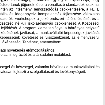
módszertanok jöjjenek létre, a vonatkozó standardok szakmai
mentén az intézményi lemorzsolódás csökkentésére, a FETE
tális- és idegennyelvi kompetenciák fejlesztése változatos
cserék, workshopok a jelzőrendszeri háló erősítését és a
gzettség nélküli iskolaelhagyás csökkenését. A Közösségi
fejlődését. A program kiemelten figyel a hátrányos helyzetű
űködésének javítását, a munkavállalói képességek javítását
i képességek követését és visszajelzését, az élményszerű,
enállóképességi Tervéhez, amennyiben:
dasági növekedés előmozdításához.
ci integrációt és a társadalmi mobilitást.
pességei és készségei, valamint bővülnek a munkavállalási és
tosan fejleszti a szolgáltatásait és tevékenységeit.