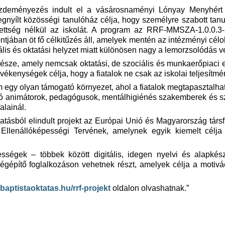
zdeményezés indult el a vásárosnaményi Lónyay Menyhért 
nyílt közösségi tanulóház célja, hogy személyre szabott tanul
zettség nélkül az iskolát. A program az RRF-MMSZA-1.0.0.
jában öt fő célkitűzés áll, amelyek mentén az intézményi célok
lis és oktatási helyzet miatt különösen nagy a lemorzsolódás v
 része, amely nemcsak oktatási, de szociális és munkaerőpiaci es
evékenységek célja, hogy a fiatalok ne csak az iskolai teljesít
egy olyan támogató környezet, ahol a fiatalok megtapasztalhatj
zó animátorok, pedagógusok, mentálhigiénés szakemberek és s
alainál.
gatásból elindult projekt az Európai Unió és Magyarország társ
llenállóképességi Tervének, amelynek egyik kiemelt célja 
ségek – többek között digitális, idegen nyelvi és alapkés
építő foglalkozáson vehetnek részt, amelyek célja a motiváci
baptistaoktatas.hu/rrf-projekt
oldalon olvashatnak.”