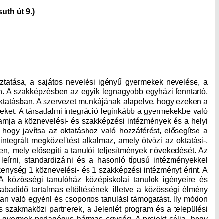
th út 9.)
óztatása, a sajátos nevelési igényű gyermekek nevelése, a
n. A szakképzésben az egyik legnagyobb egyházi fenntartó,
 oktatásban. A szervezet munkájának alapelve, hogy ezeken a
yeket. A társadalmi integráció leginkább a gyermekekbe való
ramja a köznevelési- és szakképzési intézmények és a helyi
hogy javítsa az oktatáshoz való hozzáférést, elősegítse a
tegrált megközelítést alkalmaz, amely ötvözi az oktatási-,
en, mely elősegíti a tanulói teljesítmények növekedését. Az
leírni, standardizálni és a hasonló típusú intézményekkel
ékenység 1 köznevelési- és 1 szakképzési intézményt érint. A
 közösségi tanulóház középiskolai tanulók igényeire és
badidő tartalmas eltöltésének, illetve a közösségi élmény
an való egyéni és csoportos tanulási támogatást. Ily módon
s szakmaközi partnerek, a Jelenlét program és a települési
lő-gyermek-pedagógus hármas egység. A projekt célja, hogy