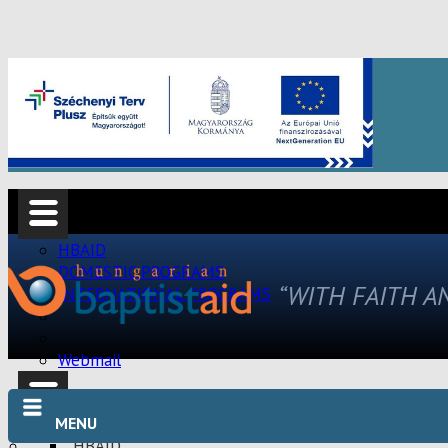
HBAID
DOMESTIC PROGRAMS
“WITH FAITH 
INTERNATIONAL PROGRAMS
Webmail
MENU
HBAID