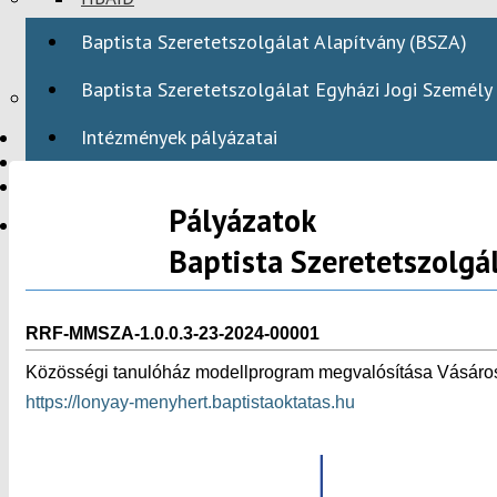
DOMESTIC PROGRAMS
Baptista Szeretetszolgálat Alapítvány (BSZA)
INTERNATIONAL PROGRAMS
Baptista Szeretetszolgálat Egyházi Jogi Személy
Webmail
Intézmények pályázatai
HBAID
DOMESTIC PROGRAMS
INTERNATIONAL PROGRAMS
Pályázatok
Baptista Szeretetszolgá
HU
RRF-MMSZA-1.0.0.3-23-2024-00001
Közösségi tanulóház modellprogram megvalósítása Vásá
https://lonyay-menyhert.baptistaoktatas.hu