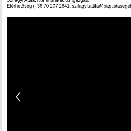
Szilágyi Attila, Kommunikációs igazgató.
Elérhetőség (+36 70 207 2841, szilagyi.attila@baptistasegel