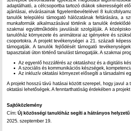
adaptálható, a célcsoportba tartozó diákok sikerességét el
ajánlásai, elvárásainak figyelembevételével 8 kulcsfoly
tanulók települési támogató hálózatának feltárására, a sz
munkaformák alkalmazásával történik a tanulók érdeklődé
szakmai együttműködés javulását szolgálják. A középisko
tanulóház környezete és animátorai az igényekre és szükség
csoportokra. A projekt tevékenységei a 21. századi képess
támogatják. A tanulók fejlődését támogató tevékenységek 
tapasztalati úton történő tanulást támogatják. A szakmai p
Az egyenlő hozzáférés az oktatáshoz és a digitális k
A szociális és kommunikációs készségek, kompetenciák
Az inkluzív oktatási környezet elősegíti a társadalmi 
A projekt hosszú távú hatásai között szerepel, hogy javul a
oktatási lehetőségek. A fenntarthatóság érdekében a projekt
Sajtóközlemény
Cím:
Új közösségi tanulóház segíti a hátrányos helyzet
2025. szeptember 19.