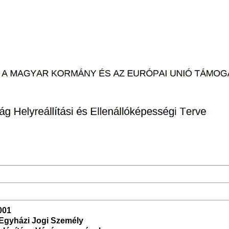
001
 Egyházi Jogi Személy