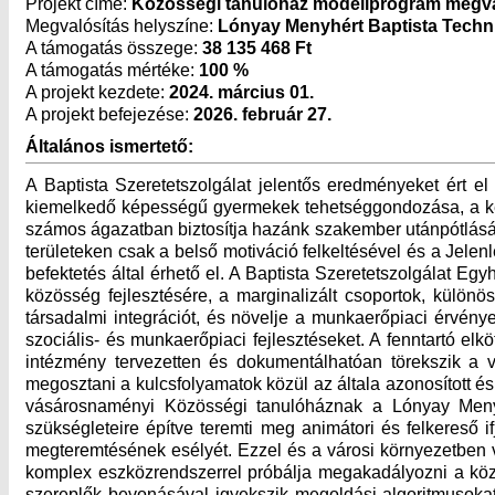
Projekt címe:
Közösségi tanulóház modellprogram megv
Megvalósítás helyszíne:
Lónyay Menyhért Baptista Techn
A támogatás összege:
38 135 468 Ft
A támogatás mértéke:
100 %
A projekt kezdete:
2024. március 01.
A projekt befejezése:
2026. február 27.
Általános ismertető:
A Baptista Szeretetszolgálat jelentős eredményeket ért e
kiemelkedő képességű gyermekek tehetséggondozása, a két 
számos ágazatban biztosítja hazánk szakember utánpótlását,
területeken csak a belső motiváció felkeltésével és a Jele
befektetés által érhető el. A Baptista Szeretetszolgálat 
közösség fejlesztésére, a marginalizált csoportok, külön
társadalmi integrációt, és növelje a munkaerőpiaci érvény
szociális- és munkaerőpiaci fejlesztéseket. A fenntartó el
intézmény tervezetten és dokumentálhatóan törekszik a ví
megosztani a kulcsfolyamatok közül az általa azonosított és
vásárosnaményi Közösségi tanulóháznak a Lónyay Menyhé
szükségleteire építve teremti meg animátori és felkereső
megteremtésének esélyét. Ezzel és a városi környezetben v
komplex eszközrendszerrel próbálja megakadályozni a közép
szereplők bevonásával igyekszik megoldási algoritmusokat