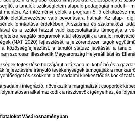
ősegítő, a tanulók szükségletein alapuló pedagógiai modell – 
amat mentén. Az intézményi célok a program 5 fő célkitűzése 
ülők életúttervezésbe való bevonására hatnak. Az alap-, digi
sének fenntartása érdekében. A szakmai és szakmaközi tudás
lával és a szülői házzal való kapcsolattartás támogatja a vé
letekre reagáló programok által elősegítik a tanulói motiváció 
égek (NAT 2020) fejlesztését, a jelzőrendszeri tagok együttm
a közösségfejlesztést, a tanulói státusz javítását, a tanuló
rogram szorosan illeszkedik Magyarország Helyreállítási és Ell
észségek fejlesztése hozzájárul a társadalmi kohézió és a gaz
 fejlesztésére irányuló tevékenységek támogatják a munkaerőpia
egyenlőséget és csökkenti a társadalmi kirekesztődés kockázatát.
 társadalmi integráció, növekszik a marginalizált csoportok ké
 folyamatosan alkalmazkodik a résztvevők igényeihez, és folyama
ű fiatalokat Vásárosnaményban