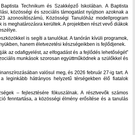
Baptista Technikum és Szakképző Iskolában. A Baptista
ási, közösségi és szociális támogatást nyújtson azoknak a
3-23 azonosítószámú, Közösségi Tanulóház modellprogram
 is meghatározásra kerültek. A projektben részt vevő diákok
eszélye.
zközökkel is segíti a tanulókat. A tanórán kívüli programok,
ményükben, hanem életvezetési készségeikben is fejlődjenek.
ák az odafigyelést, az elfogadást és a fejlődés lehetőségét”
zociális munkások szorosan együttműködnek a szülőkkel és
finanszírozásában valósul meg, és 2026 február 27-ig tart. A
a leginkább hátrányos helyzetű térségekben élő fiatalok
zségek – fejlesztésére fókuszálnak. A résztvevők számos
ó fenntartása, a közösségi élmény erősítése és a tanulás