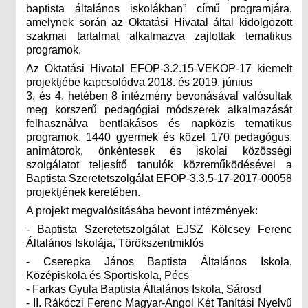
baptista általános iskolákban” című programjára,
amelynek során az Oktatási Hivatal által kidolgozott
szakmai tartalmat alkalmazva zajlottak tematikus
programok.
Az Oktatási Hivatal EFOP-3.2.15-VEKOP-17 kiemelt
projektjébe kapcsolódva 2018. és 2019. június
3. és 4. hetében 8 intézmény bevonásával valósultak
meg korszerű pedagógiai módszerek alkalmazását
felhasználva bentlakásos és napközis tematikus
programok, 1440 gyermek és közel 170 pedagógus,
animátorok, önkéntesek és iskolai közösségi
szolgálatot teljesítő tanulók közreműködésével a
Baptista Szeretetszolgálat EFOP-3.3.5-17-2017-00058
projektjének keretében.
A projekt megvalósításába bevont intézmények:
- Baptista Szeretetszolgálat EJSZ Kölcsey Ferenc
Általános Iskolája, Törökszentmiklós
- Cserepka János Baptista Általános Iskola,
Középiskola és Sportiskola, Pécs
- Farkas Gyula Baptista Általános Iskola, Sárosd
- II. Rákóczi Ferenc Magyar-Angol Két Tanítási Nyelvű