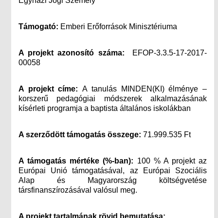
Egyházi Jogi Személy
Támogató:
Emberi Erőforrások Minisztériuma
A projekt azonosító száma:
EFOP-3.3.5-17-2017-
00058
A projekt címe:
A tanulás MINDEN(KI) élménye –
korszerű pedagógiai módszerek alkalmazásának
kísérleti programja a baptista általános iskolákban
A szerződött támogatás összege:
71.999.535 Ft
A támogatás mértéke (%-ban):
100 % A projekt az
Európai Unió támogatásával, az Európai Szociális
Alap és Magyarország költségvetése
társfinanszírozásával valósul meg.
A projekt tartalmának rövid bemutatása: