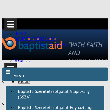
HBAID
DOMESTIC PROGRAMS
“WITH FAITH
INTERNATIONAL PROGRAMS
AND
COMPETENCE”
Webmail
MENU
HBAID
DOMESTIC PROGRAMS
Baptista Szeretetszolgálat Alapítvány
INTERNATIONAL PROGRAMS
(BSZA)
Webmail
Baptista Szeretetszolgálat Egyházi Jogi