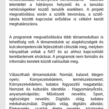
tekintettel a hátrányos helyzetű és a tanulási
nehézségekkel küzdő tanulók esetében. A projekt
megvalósítása során a szülők bevonása, a szülő-
iskola közötti kapcsolat erősítése is célként került
meghatározásra.
A programok megvalósítására több témamodulban is
lehetőség volt. A témamodulok az alapkészségek és
kulcskompetenciák fejlesztését célozták meg, melyben
irányadóak voltak a NAT és az ahhoz kapcsolódó
kerettantervek elvárásai. A programok nem formális és
informális keretek között valósultak meg.
Választható témamodulok: Nomád, kaland; Idegen
nyelv; Környezetvédelem, természetismeret;
Környezetvédelem, tudatos fogyasztói magatartás;
Nemzeti és kulturális identitás - Hagyományőrzés,
anyanyelvápolás; Művészeti nevelés; Sport,
egészségre nevelés; Digitális világ, tudatos
médiahasználat; Digitális világ, digitális alkotás;
Életvezetés, családi életre nevelés, közösségi