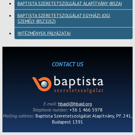
BAPTISTA SZERETETSZOLGÁLAT ALAPÍTVÁNY (BSZA)
BAPTISTA SZERETETSZOLGÁLAT EGYHÁZI JOGI
SZEMÉLY (BSZ EJSZ)
INTÉZMÉNYEK PÁLYÁZATAI
CONTACT US
E-mail:
hbaid@hbaid.org
Telephone number:
+36 1 466 5978
Mailing address:
Baptista Szeretetszolgálat Alapítvány, Pf. 241,
Budapest 1391