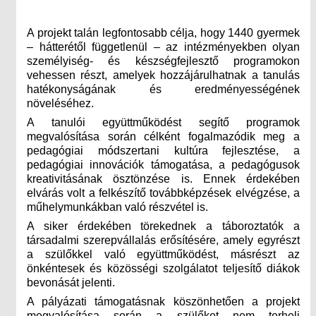
A projekt talán legfontosabb célja, hogy 1440 gyermek
– hátterétől függetlenül – az intézményekben olyan
személyiség- és készségfejlesztő programokon
vehessen részt, amelyek hozzájárulhatnak a tanulás
hatékonyságának és eredményességének
növeléséhez.
A tanulói együttműködést segítő programok
megvalósítása során célként fogalmazódik meg a
pedagógiai módszertani kultúra fejlesztése, a
pedagógiai innovációk támogatása, a pedagógusok
kreativitásának ösztönzése is. Ennek érdekében
elvárás volt a felkészítő továbbképzések elvégzése, a
műhelymunkákban való részvétel is.
A siker érdekében törekednek a táboroztatók a
társadalmi szerepvállalás erősítésére, amely egyrészt
a szülőkkel való együttműködést, másrészt az
önkéntesek és közösségi szolgálatot teljesítő diákok
bevonását jelenti.
A pályázati támogatásnak köszönhetően a projekt
megvalósítása során a szülőket nem terheli