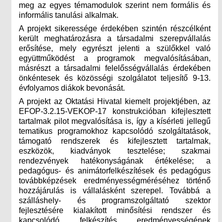
meg az egyes témamodulok szerint nem formális és
informális tanulási alkalmak.
A projekt sikeressége érdekében szintén részcélként
került meghatározásra a társadalmi szerepvállalás
erősítése, mely egyrészt jelenti a szülőkkel való
együttműködést a programok megvalósításában,
másrészt a társadalmi felelősségvállalás érdekében
önkéntesek és közösségi szolgálatot teljesítő 9-13.
évfolyamos diákok bevonását.
A projekt az Oktatási Hivatal kiemelt projektjében, az
EFOP-3.2.15-VEKOP-17 konstrukcióban kifejlesztett
tartalmak pilot megvalósítása is, így a kísérleti jellegű
tematikus programokhoz kapcsolódó szolgáltatások,
támogató rendszerek és kifejlesztett tartalmak,
eszközök, kiadványok tesztelése; szakmai
rendezvények hatékonyságának értékelése; a
pedagógus- és animátorfelkészítések és pedagógus
továbbképzések eredményességméréséhez történő
hozzájárulás is vállalásként szerepel. Továbbá a
szálláshely- és programszolgáltató szektor
fejlesztésére kialakított minősítési rendszer és
kapcsolódó felkészítés eredményességének