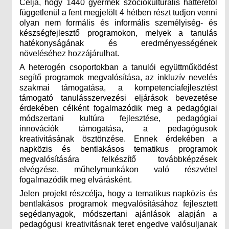
Célja, hogy 1440 gyermek szociokulturális hátterétől
függetlenül a fent megjelölt 4 hétben részt tudjon venni
olyan nem formális és informális személyiség- és
készségfejlesztő programokon, melyek a tanulás
hatékonyságának és eredményességének
növeléséhez hozzájárulhat.
A heterogén csoportokban a tanulói együttműködést
segítő programok megvalósítása, az inkluzív nevelés
szakmai támogatása, a kompetenciafejlesztést
támogató tanulásszervezési eljárások bevezetése
érdekében célként fogalmazódik meg a pedagógiai
módszertani kultúra fejlesztése, pedagógiai
innovációk támogatása, a pedagógusok
kreativitásának ösztönzése. Ennek érdekében a
napközis és bentlakásos tematikus programok
megvalósítására felkészítő továbbképzések
elvégzése, műhelymunkákon való részvétel
fogalmazódik meg elvárásként.
Jelen projekt részcélja, hogy a tematikus napközis és
bentlakásos programok megvalósításához fejlesztett
segédanyagok, módszertani ajánlások alapján a
pedagógusi kreativitásnak teret engedve valósuljanak