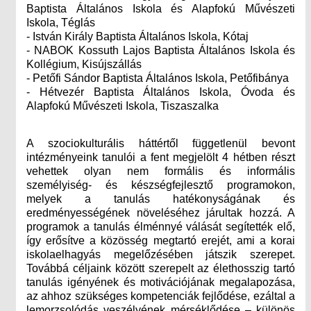
Baptista Általános Iskola és Alapfokú Művészeti
Iskola, Téglás
- István Király Baptista Általános Iskola, Kótaj
- NABOK Kossuth Lajos Baptista Általános Iskola és
Kollégium, Kisújszállás
- Petőfi Sándor Baptista Általános Iskola, Petőfibánya
- Hétvezér Baptista Általános Iskola, Óvoda és
Alapfokú Művészeti Iskola, Tiszaszalka
A szociokulturális háttértől függetlenül bevont
intézményeink tanulói a fent megjelölt 4 hétben részt
vehettek olyan nem formális és informális
személyiség- és készségfejlesztő programokon,
melyek a tanulás hatékonyságának és
eredményességének növeléséhez járultak hozzá. A
programok a tanulás élménnyé válását segítették elő,
így erősítve a közösség megtartó erejét, ami a korai
iskolaelhagyás megelőzésében játszik szerepet.
Továbbá céljaink között szerepelt az élethosszig tartó
tanulás igényének és motivációjának megalapozása,
az ahhoz szükséges kompetenciák fejlődése, ezáltal a
lemorzsolódás veszélyének mérséklődése – különös