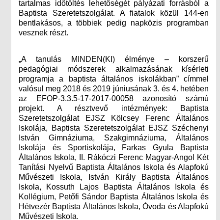
tartalmas időtöltés lehetőségét pályázati forrásból a
Baptista Szeretetszolgálat. A fiatalok közül 144-en
bentlakásos, a többiek pedig napközis programban
vesznek részt.
„A tanulás MINDEN(KI) élménye – korszerű
pedagógiai módszerek alkalmazásának kísérleti
programja a baptista általános iskolákban” címmel
valósul meg 2018 és 2019 júniusának 3. és 4. hetében
az EFOP-3.3.5-17-2017-00058 azonosító számú
projekt. A résztvevő intézmények: Baptista
Szeretetszolgálat EJSZ Kölcsey Ferenc Általános
Iskolája, Baptista Szeretetszolgálat EJSZ Széchenyi
István Gimnáziuma, Szakgimnáziuma, Általános
Iskolája és Sportiskolája, Farkas Gyula Baptista
Általános Iskola, II. Rákóczi Ferenc Magyar-Angol Két
Tanítási Nyelvű Baptista Általános Iskola és Alapfokú
Művészeti Iskola, István Király Baptista Általános
Iskola, Kossuth Lajos Baptista Általános Iskola és
Kollégium, Petőfi Sándor Baptista Általános Iskola és
Hétvezér Baptista Általános Iskola, Óvoda és Alapfokú
Művészeti Iskola.