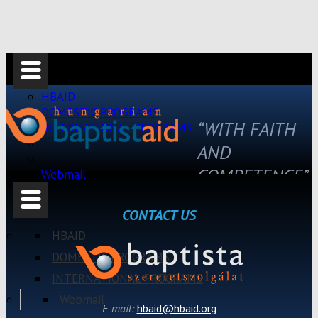
HBAID
DOMESTIC PROGRAMS
“WITH FAITH
INTERNATIONAL PROGRAMS
AND
COMPETENCE”
Webmail
CONTACT US
HBAID
DOMESTIC PROGRAMS
INTERNATIONAL PROGRAMS
Webmail
E-mail:
hbaid@hbaid.org