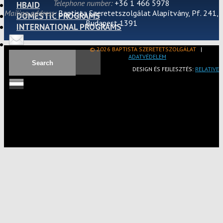
Telephone number:
+36 1 466 5978
HBAID
Mailing address:
Baptista Szeretetszolgálat Alapítvány, Pf. 241,
DOMESTIC PROGRAMS
Budapest 1391
INTERNATIONAL PROGRAMS
© 2026 BAPTISTA SZERETETSZOLGÁLAT
|
ADATVÉDELEM
DESIGN ÉS FEJLESZTÉS:
RELATIVE